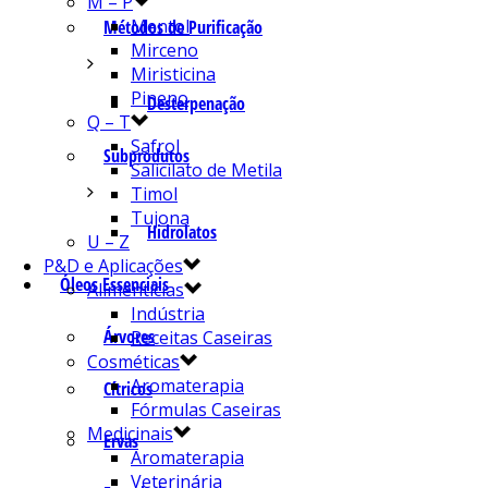
M – P
Mentol
Métodos de Purificação
Mirceno
Miristicina
Pineno
Desterpenação
Q – T
Safrol
Subprodutos
Salicilato de Metila
Timol
Tujona
Hidrolatos
U – Z
P&D e Aplicações
Óleos Essenciais
Alimentícias
Indústria
Árvores
Receitas Caseiras
Cosméticas
Aromaterapia
Cítricos
Fórmulas Caseiras
Medicinais
Ervas
Aromaterapia
Veterinária