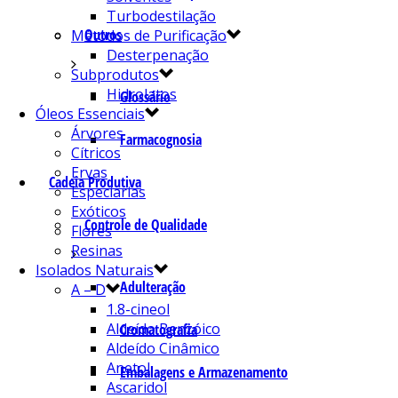
Turbodestilação
Outros
Métodos de Purificação
Desterpenação
Subprodutos
Hidrolatos
Glossário
Óleos Essenciais
Árvores
Farmacognosia
Cítricos
Ervas
Cadeia Produtiva
Especiarias
Exóticos
Controle de Qualidade
Flores
Resinas
Isolados Naturais
Adulteração
A – D
1.8-cineol
Aldeído Benzóico
Cromatografia
Aldeído Cinâmico
Anetol
Embalagens e Armazenamento
Ascaridol