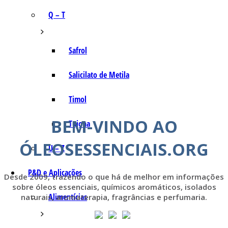
Q – T
Safrol
Salicilato de Metila
Timol
BEM-VINDO AO
Tujona
ÓLEOSESSENCIAIS.ORG
U – Z
P&D e Aplicações
Desde 2009, trazendo o que há de melhor em informações
sobre óleos essenciais, químicos aromáticos, isolados
Alimentícias
naturais, aromaterapia, fragrâncias e perfumaria.