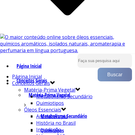
Página Inicial
Página Inicial
Conceitos Gerais
Conceitos Gerais
Matéria-Prima Vegetal
Matéria-Prima Vegetal
Metabolismo Secundário
Quimiotipos
Óleos Essenciais
Metabolismo Secundário
Aromaterapia
História no Brasil
Introdução
Quimiotipos