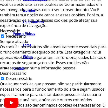
você usa este site. Esses cookies serão armazenados em
seu navegador apenas com o seu consentimento. Você
Isolados
também tem a opção de cancelar esses cookies. Porém, a
desativação de alguns desses cookies pode afetar sua
Equipamentos
experiência de navegação.
Necessário
Fotos e Vídeos
Necessário
Sempre ativado
Fotos
Os cookies necessários são absolutamente essenciais para
o funcionamento adequado do site. Esta categoria inclui
Vídeos
apenas cookies que garantem as funcionalidades básicas e
recursos de segurança do site. Esses cookies não
armazenam nenhuma informação pessoal.
Contato
Desnecessário
Desnecessário
Quaisquer cookies que possam não ser particularmente
necessários para o funcionamento do site e sejam usados ​​
especificamente para coletar dados pessoais do usuário
por meio de análises, anúncios e outros conteúdos
incorporados são denominados cookies desnecessários. É