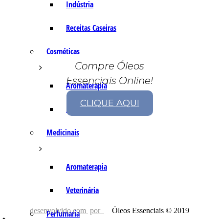
Indústria
Receitas Caseiras
Cosméticas
Compre Óleos
Essenciais Online!
Aromaterapia
CLIQUE AQUI
Fórmulas Caseiras
Medicinais
Aromaterapia
Veterinária
desenvolvido com
por
Óleos Essenciais © 2019
Perfumaria