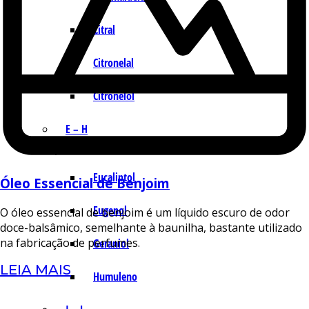
Citral
Citronelal
Citronelol
E – H
Eucaliptol
Óleo Essencial de Benjoim
Eugenol
O óleo essencial de benjoim é um líquido escuro de odor
doce-balsâmico, semelhante à baunilha, bastante utilizado
na fabricação de perfumes.
Geraniol
LEIA MAIS
Humuleno