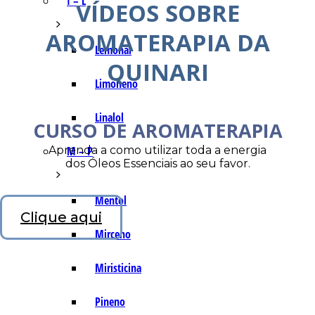
I – L
VÍDEOS SOBRE
AROMATERAPIA DA
Lemonal
QUINARI
Limoneno
Linalol
CURSO DE AROMATERAPIA
Aprenda a como utilizar toda a energia
M – P
dos Óleos Essenciais ao seu favor.
Mentol
Clique aqui
Mirceno
Miristicina
Pineno