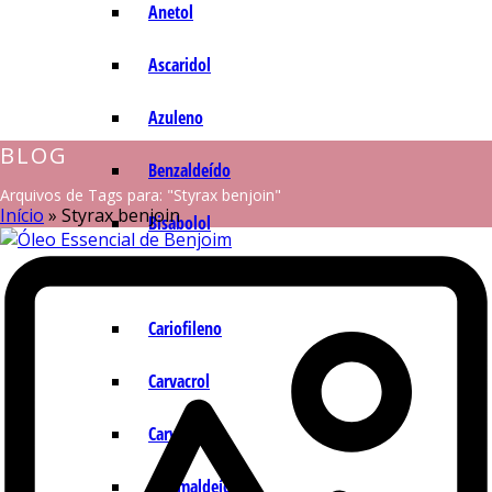
Anetol
Ascaridol
Azuleno
BLOG
Benzaldeído
Arquivos de Tags para: "Styrax benjoin"
Início
»
Styrax benjoin
Bisabolol
Camazuleno
Cariofileno
Carvacrol
Carvona
Cinamaldeído