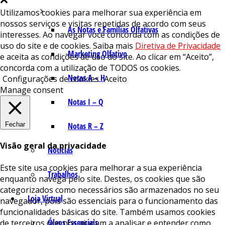
Utilizamos cookies para melhorar sua experiência em
nossos serviços e visitas repetidas de acordo com seus
As Notas e Famílias Olfativas
interesses. Ao navegar você concorda com as condições de
uso do site e de cookies. Saiba mais
Diretiva de Privacidade
Marketing Olfativo
e aceita as condições de uso do site. Ao clicar em “Aceito”,
concorda com a utilização de TODOS os cookies.
Notas A – H
Configurações de cookies
Aceito
Manage consent
Notas I – Q
Fechar
Notas R – Z
Visão geral da privacidade
Notícias
Este site usa cookies para melhorar a sua experiência
Trabalhos
enquanto navega pelo site. Destes, os cookies que são
categorizados como necessários são armazenados no seu
Loja Virtual
navegador, pois são essenciais para o funcionamento das
funcionalidades básicas do site. Também usamos cookies
Óleos Essenciais
de terceiros que nos ajudam a analisar e entender como