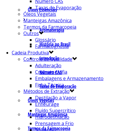
Número CAS
Taxas de Evaporação
Óleos Essenciais
Óleos Vegetais
Manteigas Amazônica
Termos da Farmacopeia
Aromaterapia
Outros
Glossário
História no Brasil
Farmacognosia
Cadeia Produtiva
Introdução
Controle de Qualidade
Adulteração
Cromatografia
Número CAS
Embalagens e Armazenamento
Ficha Técnica
Taxas de Evaporação
Métodos de Extração
Destilação a Vapor
Óleos Vegetais
Enfleurage
Fluído Supercrítico
Manteigas Amazônica
Hidrodestilação
Prensagem a Frio
Termos da Farmacopeia
Solventes