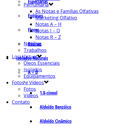
Especiarias
Perfumaria
As Notas e Famílias Olfativas
Exóticos
Marketing Olfativo
Notas A – H
Flores
Notas I – Q
Notas R – Z
Notícias
Resinas
Trabalhos
Loja Virtual
Isolados Naturais
Óleos Essenciais
Isolados
A – D
Equipamentos
Fotos e Vídeos
Fotos
1.8-cineol
Vídeos
Contato
Aldeído Benzóico
Aldeído Cinâmico