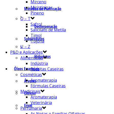
Mirceno
Miristicina
Métodos de Purificação
Pineno
Q – T
Safrol
Desterpenação
Salicilato de Metila
Timol
Subprodutos
Tujona
U – Z
P&D e Aplicações
Hidrolatos
Alimentícias
Indústria
Óleos Essenciais
Receitas Caseiras
Cosméticas
Aromaterapia
Árvores
Fórmulas Caseiras
Medicinais
Cítricos
Aromaterapia
Veterinária
Ervas
Perfumaria
As Notas e Famílias Olfativas