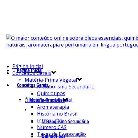
Página Inicial
Página Inicial
Conceitos Gerais
Matéria-Prima Vegetal
Conceitos Gerais
Metabolismo Secundário
Quimiotipos
Matéria-Prima Vegetal
Óleos Essenciais
Aromaterapia
História no Brasil
Introdução
Metabolismo Secundário
Número CAS
Taxas de Evaporação
Quimiotipos