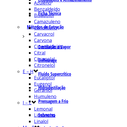
Azuleno
Benzaldeído
Ficha Técnica
Bisabolol
Camazuleno
Métodos de Extração
Cariofileno
Carvacrol
Carvona
Cinamaldeído
Destilação a Vapor
Citral
Citronelal
Enfleurage
Citronelol
E – H
Fluído Supercrítico
Eucaliptol
Eugenol
Hidrodestilação
Geraniol
Humuleno
Prensagem a Frio
I – L
Lemonal
Solventes
Limoneno
Linalol