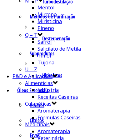
M – P
Turbodestilação
Mentol
Mirceno
Métodos de Purificação
Miristicina
Pineno
Q – T
Desterpenação
Safrol
Salicilato de Metila
Subprodutos
Timol
Tujona
U – Z
Hidrolatos
P&D e Aplicações
Alimentícias
Indústria
Óleos Essenciais
Receitas Caseiras
Cosméticas
Árvores
Aromaterapia
Fórmulas Caseiras
Cítricos
Medicinais
Aromaterapia
Ervas
Veterinária