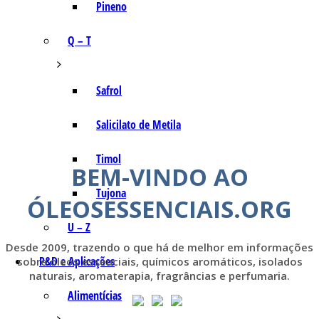
Pineno
Q – T
Safrol
Salicilato de Metila
Timol
BEM-VINDO AO
Tujona
ÓLEOSESSENCIAIS.ORG
U – Z
Desde 2009, trazendo o que há de melhor em informações
P&D e Aplicações
sobre óleos essenciais, químicos aromáticos, isolados
naturais, aromaterapia, fragrâncias e perfumaria.
Alimentícias