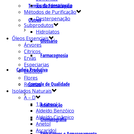
Turbodestilação
Termos da Farmacopeia
Métodos de Purificação
Desterpenação
Outros
Subprodutos
Hidrolatos
Óleos Essenciais
Glossário
Árvores
Cítricos
Farmacognosia
Ervas
Especiarias
Cadeia Produtiva
Exóticos
Flores
Controle de Qualidade
Resinas
Isolados Naturais
A – D
1.8-cineol
Adulteração
Aldeído Benzóico
Aldeído Cinâmico
Cromatografia
Anetol
Ascaridol
Embalagens e Armazenamento