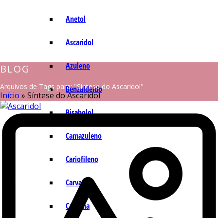
Anetol
Ascaridol
Azuleno
BLOG
Arquivos de Tags para: "Síntese do Ascaridol"
Benzaldeído
Início
»
Síntese do Ascaridol
Bisabolol
Camazuleno
Cariofileno
Carvacrol
Carvona