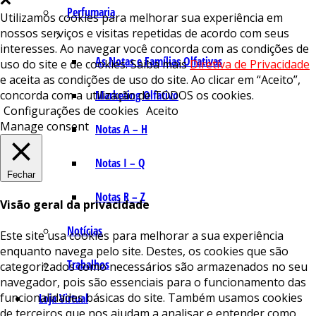
Perfumaria
Utilizamos cookies para melhorar sua experiência em
nossos serviços e visitas repetidas de acordo com seus
interesses. Ao navegar você concorda com as condições de
As Notas e Famílias Olfativas
uso do site e de cookies. Saiba mais
Diretiva de Privacidade
e aceita as condições de uso do site. Ao clicar em “Aceito”,
concorda com a utilização de TODOS os cookies.
Marketing Olfativo
Configurações de cookies
Aceito
Manage consent
Notas A – H
Notas I – Q
Fechar
Notas R – Z
Visão geral da privacidade
Notícias
Este site usa cookies para melhorar a sua experiência
enquanto navega pelo site. Destes, os cookies que são
Trabalhos
categorizados como necessários são armazenados no seu
navegador, pois são essenciais para o funcionamento das
funcionalidades básicas do site. Também usamos cookies
Loja Virtual
de terceiros que nos ajudam a analisar e entender como