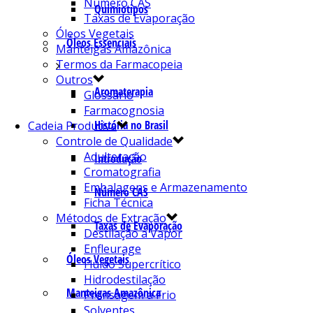
Número CAS
Quimiotipos
Taxas de Evaporação
Óleos Vegetais
Óleos Essenciais
Manteigas Amazônica
Termos da Farmacopeia
Outros
Aromaterapia
Glossário
Farmacognosia
História no Brasil
Cadeia Produtiva
Controle de Qualidade
Adulteração
Introdução
Cromatografia
Embalagens e Armazenamento
Número CAS
Ficha Técnica
Métodos de Extração
Taxas de Evaporação
Destilação a Vapor
Enfleurage
Óleos Vegetais
Fluído Supercrítico
Hidrodestilação
Manteigas Amazônica
Prensagem a Frio
Solventes