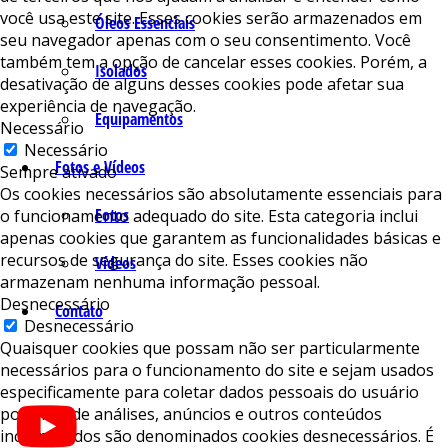
você usa este site. Esses cookies serão armazenados em
Óleos Essenciais
seu navegador apenas com o seu consentimento. Você
também tem a opção de cancelar esses cookies. Porém, a
Isolados
desativação de alguns desses cookies pode afetar sua
experiência de navegação.
Equipamentos
Necessário
Necessário
Fotos e Vídeos
Sempre ativado
Os cookies necessários são absolutamente essenciais para
Fotos
o funcionamento adequado do site. Esta categoria inclui
apenas cookies que garantem as funcionalidades básicas e
recursos de segurança do site. Esses cookies não
Vídeos
armazenam nenhuma informação pessoal.
Desnecessário
Contato
Desnecessário
Quaisquer cookies que possam não ser particularmente
necessários para o funcionamento do site e sejam usados ​​
especificamente para coletar dados pessoais do usuário
por meio de análises, anúncios e outros conteúdos
incorporados são denominados cookies desnecessários. É