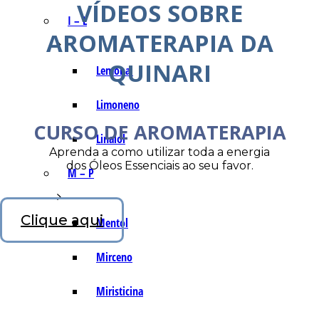
VÍDEOS SOBRE
I – L
AROMATERAPIA DA
QUINARI
Lemonal
Limoneno
CURSO DE AROMATERAPIA
Linalol
Aprenda a como utilizar toda a energia
dos Óleos Essenciais ao seu favor.
M – P
Clique aqui
Mentol
Mirceno
Miristicina