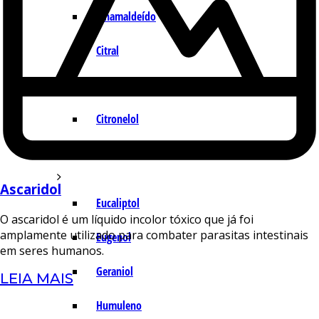
Cinamaldeído
Citral
Citronelal
Citronelol
E – H
Ascaridol
Eucaliptol
O ascaridol é um líquido incolor tóxico que já foi
amplamente utilizado para combater parasitas intestinais
Eugenol
em seres humanos.
Geraniol
LEIA MAIS
Humuleno