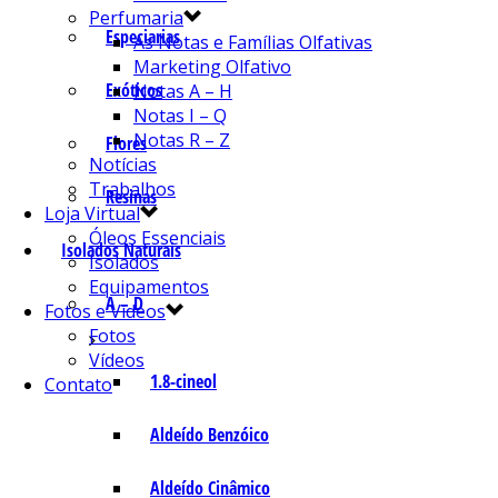
Perfumaria
Especiarias
As Notas e Famílias Olfativas
Marketing Olfativo
Exóticos
Notas A – H
Notas I – Q
Notas R – Z
Flores
Notícias
Trabalhos
Resinas
Loja Virtual
Óleos Essenciais
Isolados Naturais
Isolados
Equipamentos
A – D
Fotos e Vídeos
Fotos
Vídeos
1.8-cineol
Contato
Aldeído Benzóico
Aldeído Cinâmico