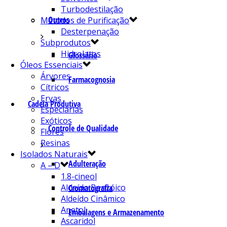
Turbodestilação
Outros
Métodos de Purificação
Desterpenação
Subprodutos
Hidrolatos
Glossário
Óleos Essenciais
Árvores
Farmacognosia
Cítricos
Ervas
Cadeia Produtiva
Especiarias
Exóticos
Controle de Qualidade
Flores
Resinas
Isolados Naturais
Adulteração
A – D
1.8-cineol
Aldeído Benzóico
Cromatografia
Aldeído Cinâmico
Anetol
Embalagens e Armazenamento
Ascaridol