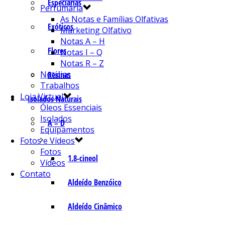
Especiarias
Perfumaria
As Notas e Famílias Olfativas
Exóticos
Marketing Olfativo
Notas A – H
Flores
Notas I – Q
Notas R – Z
Notícias
Resinas
Trabalhos
Loja Virtual
Isolados Naturais
Óleos Essenciais
Isolados
A – D
Equipamentos
Fotos e Vídeos
Fotos
1.8-cineol
Vídeos
Contato
Aldeído Benzóico
Aldeído Cinâmico