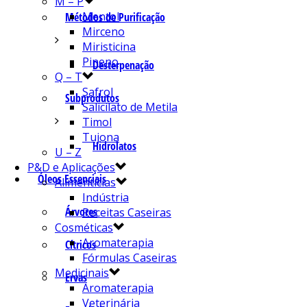
M – P
Mentol
Métodos de Purificação
Mirceno
Miristicina
Pineno
Desterpenação
Q – T
Safrol
Subprodutos
Salicilato de Metila
Timol
Tujona
Hidrolatos
U – Z
P&D e Aplicações
Óleos Essenciais
Alimentícias
Indústria
Árvores
Receitas Caseiras
Cosméticas
Aromaterapia
Cítricos
Fórmulas Caseiras
Medicinais
Ervas
Aromaterapia
Veterinária