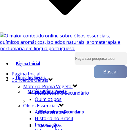
Página Inicial
Página Inicial
Conceitos Gerais
Conceitos Gerais
Matéria-Prima Vegetal
Matéria-Prima Vegetal
Metabolismo Secundário
Quimiotipos
Óleos Essenciais
Metabolismo Secundário
Aromaterapia
História no Brasil
Introdução
Quimiotipos