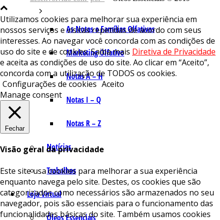
Utilizamos cookies para melhorar sua experiência em
As Notas e Famílias Olfativas
nossos serviços e visitas repetidas de acordo com seus
interesses. Ao navegar você concorda com as condições de
uso do site e de cookies. Saiba mais
Diretiva de Privacidade
Marketing Olfativo
e aceita as condições de uso do site. Ao clicar em “Aceito”,
concorda com a utilização de TODOS os cookies.
Notas A – H
Configurações de cookies
Aceito
Manage consent
Notas I – Q
Notas R – Z
Fechar
Notícias
Visão geral da privacidade
Trabalhos
Este site usa cookies para melhorar a sua experiência
enquanto navega pelo site. Destes, os cookies que são
categorizados como necessários são armazenados no seu
Loja Virtual
navegador, pois são essenciais para o funcionamento das
funcionalidades básicas do site. Também usamos cookies
Óleos Essenciais