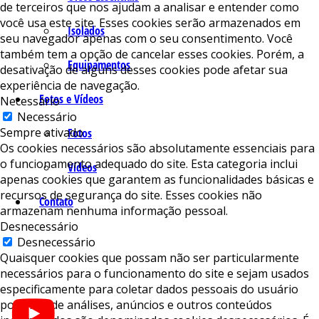
de terceiros que nos ajudam a analisar e entender como
você usa este site. Esses cookies serão armazenados em
Isolados
seu navegador apenas com o seu consentimento. Você
também tem a opção de cancelar esses cookies. Porém, a
Equipamentos
desativação de alguns desses cookies pode afetar sua
experiência de navegação.
Fotos e Vídeos
Necessário
Necessário
Sempre ativado
Fotos
Os cookies necessários são absolutamente essenciais para
o funcionamento adequado do site. Esta categoria inclui
Vídeos
apenas cookies que garantem as funcionalidades básicas e
recursos de segurança do site. Esses cookies não
Contato
armazenam nenhuma informação pessoal.
Desnecessário
Desnecessário
Quaisquer cookies que possam não ser particularmente
necessários para o funcionamento do site e sejam usados ​​
especificamente para coletar dados pessoais do usuário
por meio de análises, anúncios e outros conteúdos