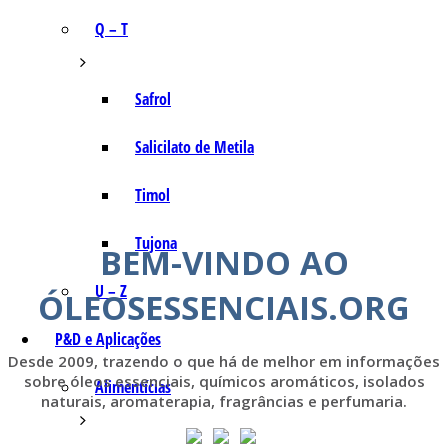
Q – T
Safrol
Salicilato de Metila
Timol
Tujona
BEM-VINDO AO
U – Z
ÓLEOSESSENCIAIS.ORG
P&D e Aplicações
Desde 2009, trazendo o que há de melhor em informações
sobre óleos essenciais, químicos aromáticos, isolados
Alimentícias
naturais, aromaterapia, fragrâncias e perfumaria.