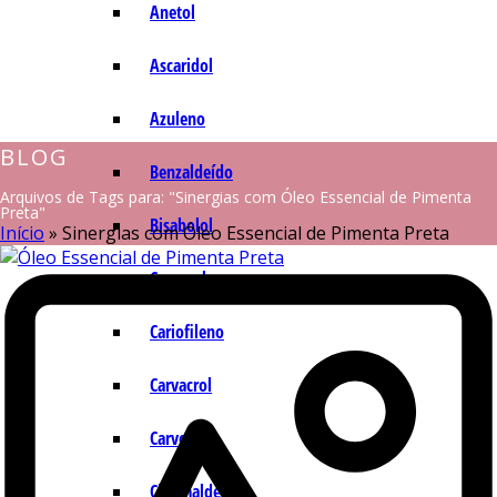
Anetol
Ascaridol
Azuleno
BLOG
Benzaldeído
Arquivos de Tags para: "Sinergias com Óleo Essencial de Pimenta
Preta"
Bisabolol
Início
»
Sinergias com Óleo Essencial de Pimenta Preta
Camazuleno
Cariofileno
Carvacrol
Carvona
Cinamaldeído