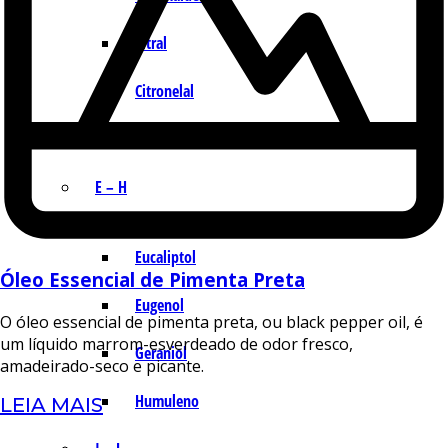
Citral
Citronelal
Citronelol
E – H
Eucaliptol
Óleo Essencial de Pimenta Preta
Eugenol
O óleo essencial de pimenta preta, ou black pepper oil, é
um líquido marrom-esverdeado de odor fresco,
Geraniol
amadeirado-seco e picante.
Humuleno
LEIA MAIS