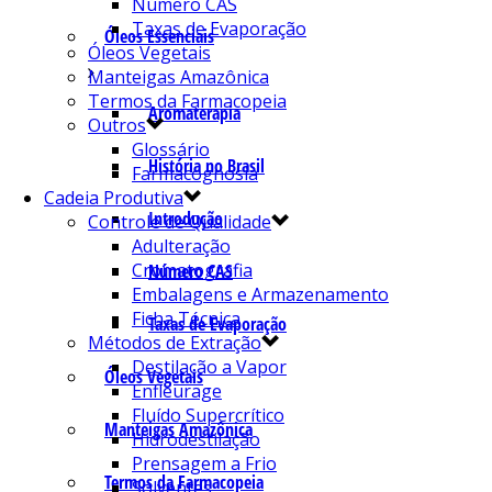
Número CAS
Taxas de Evaporação
Óleos Essenciais
Óleos Vegetais
Manteigas Amazônica
Termos da Farmacopeia
Aromaterapia
Outros
Glossário
História no Brasil
Farmacognosia
Cadeia Produtiva
Introdução
Controle de Qualidade
Adulteração
Cromatografia
Número CAS
Embalagens e Armazenamento
Ficha Técnica
Taxas de Evaporação
Métodos de Extração
Destilação a Vapor
Óleos Vegetais
Enfleurage
Fluído Supercrítico
Manteigas Amazônica
Hidrodestilação
Prensagem a Frio
Termos da Farmacopeia
Solventes