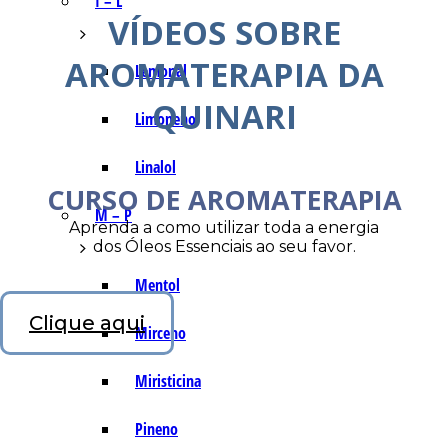
I – L
VÍDEOS SOBRE
AROMATERAPIA DA
Lemonal
QUINARI
Limoneno
Linalol
CURSO DE AROMATERAPIA
M – P
Aprenda a como utilizar toda a energia
dos Óleos Essenciais ao seu favor.
Mentol
Clique aqui
Mirceno
Miristicina
Pineno