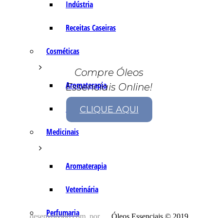
Indústria
Receitas Caseiras
Cosméticas
Compre Óleos
Aromaterapia
Essenciais Online!
Fórmulas Caseiras
CLIQUE AQUI
Medicinais
Aromaterapia
Veterinária
Perfumaria
desenvolvido com
por
Óleos Essenciais © 2019