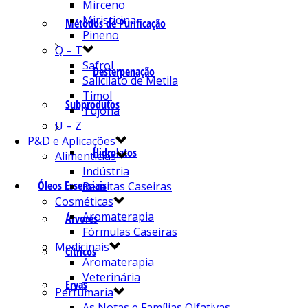
Mirceno
Miristicina
Métodos de Purificação
Pineno
Q – T
Safrol
Desterpenação
Salicilato de Metila
Timol
Subprodutos
Tujona
U – Z
P&D e Aplicações
Hidrolatos
Alimentícias
Indústria
Óleos Essenciais
Receitas Caseiras
Cosméticas
Aromaterapia
Árvores
Fórmulas Caseiras
Medicinais
Cítricos
Aromaterapia
Veterinária
Ervas
Perfumaria
As Notas e Famílias Olfativas