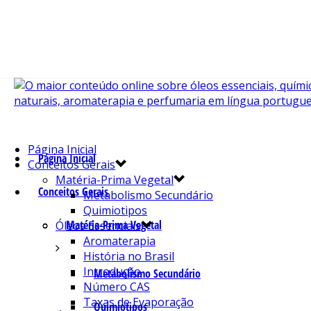
Página Inicial
Página Inicial
Conceitos Gerais
Matéria-Prima Vegetal
Conceitos Gerais
Metabolismo Secundário
Quimiotipos
Matéria-Prima Vegetal
Óleos Essenciais
Aromaterapia
História no Brasil
Introdução
Metabolismo Secundário
Número CAS
Taxas de Evaporação
Quimiotipos