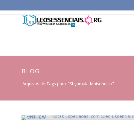
Página Inicial
Conceitos Gerais
Cadeia Pro
Contato
BLOG
Arquivos de Tags para: "Shyamala Maisondieu"