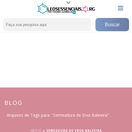
BLOG
Arquivos de Tags para: "Semeadura de Erva Baleeira"
INÍCIO
»
SEMEADURA DE ERVA BALEEIRA