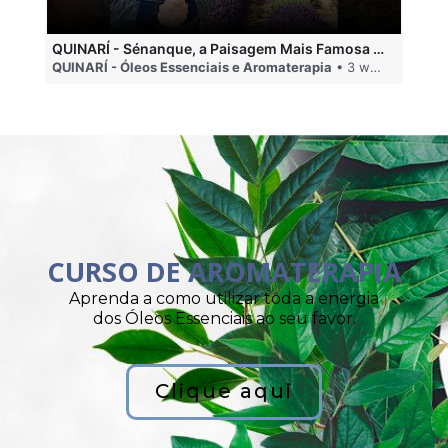
QUINARÍ - Sénanque, a Paisagem Mais Famosa da Aromaterapia
QUINARÍ - Óleos Essenciais e Aromaterapia
• 3 weeks ago
QU
CURSO DE AROMATERAPIA
Aprenda a como utilizar toda a energia
dos Óleos Essenciais ao seu favor.
Clique aqui