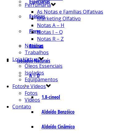
Especiarias
Perfumaria
As Notas e Famílias Olfativas
Exóticos
Marketing Olfativo
Notas A – H
Flores
Notas I – Q
Notas R – Z
Notícias
Resinas
Trabalhos
Loja Virtual
Isolados Naturais
Óleos Essenciais
Isolados
A – D
Equipamentos
Fotos e Vídeos
Fotos
1.8-cineol
Vídeos
Contato
Aldeído Benzóico
Aldeído Cinâmico