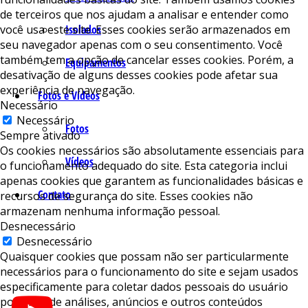
de terceiros que nos ajudam a analisar e entender como
você usa este site. Esses cookies serão armazenados em
Isolados
seu navegador apenas com o seu consentimento. Você
também tem a opção de cancelar esses cookies. Porém, a
Equipamentos
desativação de alguns desses cookies pode afetar sua
experiência de navegação.
Fotos e Vídeos
Necessário
Necessário
Fotos
Sempre ativado
Os cookies necessários são absolutamente essenciais para
Vídeos
o funcionamento adequado do site. Esta categoria inclui
apenas cookies que garantem as funcionalidades básicas e
Contato
recursos de segurança do site. Esses cookies não
armazenam nenhuma informação pessoal.
Desnecessário
Desnecessário
Quaisquer cookies que possam não ser particularmente
necessários para o funcionamento do site e sejam usados ​​
especificamente para coletar dados pessoais do usuário
por meio de análises, anúncios e outros conteúdos