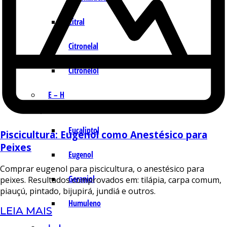
Citral
Citronelal
Citronelol
E – H
Eucaliptol
Piscicultura: Eugenol como Anestésico para
Peixes
Eugenol
Comprar eugenol para piscicultura, o anestésico para
Geraniol
peixes. Resultados comprovados em: tilápia, carpa comum,
piauçú, pintado, bijupirá, jundiá e outros.
Humuleno
LEIA MAIS