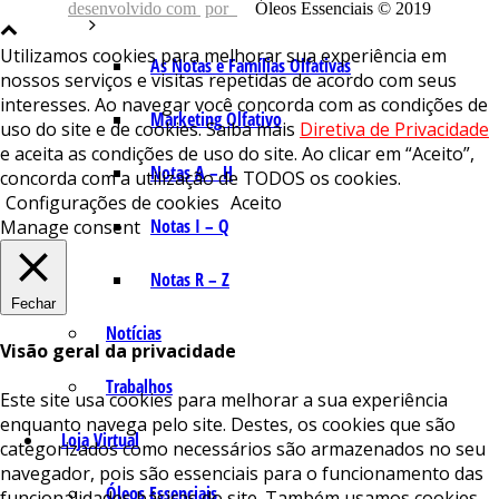
desenvolvido com
por
Óleos Essenciais © 2019
Utilizamos cookies para melhorar sua experiência em
As Notas e Famílias Olfativas
nossos serviços e visitas repetidas de acordo com seus
interesses. Ao navegar você concorda com as condições de
Marketing Olfativo
uso do site e de cookies. Saiba mais
Diretiva de Privacidade
e aceita as condições de uso do site. Ao clicar em “Aceito”,
Notas A – H
concorda com a utilização de TODOS os cookies.
Configurações de cookies
Aceito
Notas I – Q
Manage consent
Notas R – Z
Fechar
Notícias
Visão geral da privacidade
Trabalhos
Este site usa cookies para melhorar a sua experiência
enquanto navega pelo site. Destes, os cookies que são
Loja Virtual
categorizados como necessários são armazenados no seu
navegador, pois são essenciais para o funcionamento das
Óleos Essenciais
funcionalidades básicas do site. Também usamos cookies