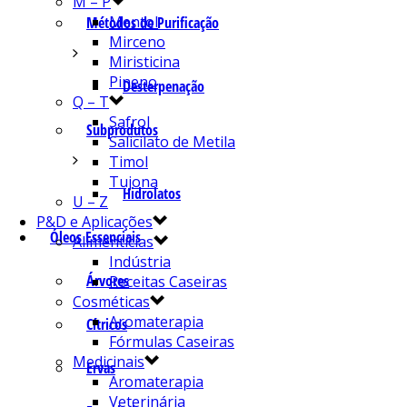
M – P
Mentol
Métodos de Purificação
Mirceno
Miristicina
Pineno
Desterpenação
Q – T
Safrol
Subprodutos
Salicilato de Metila
Timol
Tujona
Hidrolatos
U – Z
P&D e Aplicações
Óleos Essenciais
Alimentícias
Indústria
Árvores
Receitas Caseiras
Cosméticas
Aromaterapia
Cítricos
Fórmulas Caseiras
Medicinais
Ervas
Aromaterapia
Veterinária