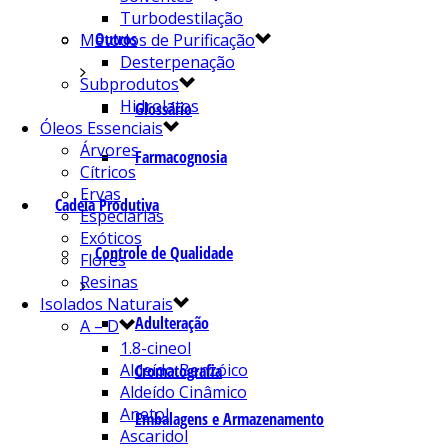
Turbodestilação
Outros
Métodos de Purificação
Desterpenação
Subprodutos
Hidrolatos
Glossário
Óleos Essenciais
Árvores
Farmacognosia
Cítricos
Ervas
Cadeia Produtiva
Especiarias
Exóticos
Controle de Qualidade
Flores
Resinas
Isolados Naturais
Adulteração
A – D
1.8-cineol
Aldeído Benzóico
Cromatografia
Aldeído Cinâmico
Anetol
Embalagens e Armazenamento
Ascaridol