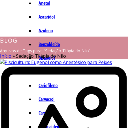
Anetol
Ascaridol
Azuleno
BLOG
Benzaldeído
Arquivos de Tags para: "Sedação Tilápia do Nilo"
Início
»
Sedação Tilápia do Nilo
Bisabolol
Camazuleno
Cariofileno
Carvacrol
Carvona
Cinamaldeído