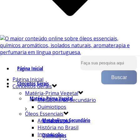
Página Inicial
Página Inicial
Conceitos Gerais
Conceitos Gerais
Matéria-Prima Vegetal
Matéria-Prima Vegetal
Metabolismo Secundário
Quimiotipos
Óleos Essenciais
Metabolismo Secundário
Aromaterapia
História no Brasil
Introdução
Quimiotipos