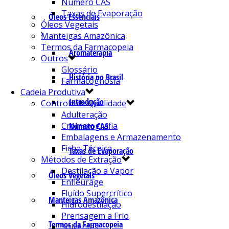
Número CAS
Taxas de Evaporação
Óleos Essenciais
Óleos Vegetais
Manteigas Amazônica
Termos da Farmacopeia
Aromaterapia
Outros
Glossário
História no Brasil
Farmacognosia
Cadeia Produtiva
Introdução
Controle de Qualidade
Adulteração
Cromatografia
Número CAS
Embalagens e Armazenamento
Ficha Técnica
Taxas de Evaporação
Métodos de Extração
Destilação a Vapor
Óleos Vegetais
Enfleurage
Fluído Supercrítico
Manteigas Amazônica
Hidrodestilação
Prensagem a Frio
Termos da Farmacopeia
Solventes