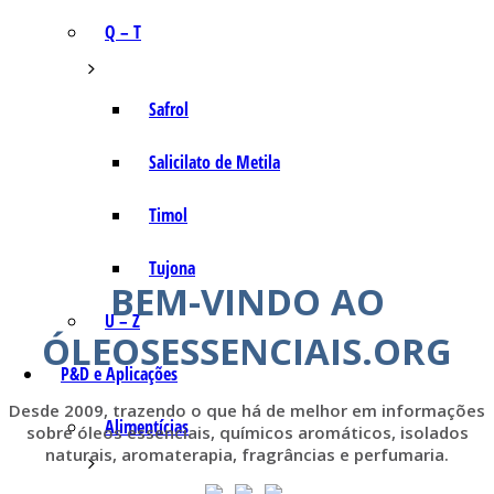
Q – T
Safrol
Salicilato de Metila
Timol
Tujona
BEM-VINDO AO
U – Z
ÓLEOSESSENCIAIS.ORG
P&D e Aplicações
Desde 2009, trazendo o que há de melhor em informações
Alimentícias
sobre óleos essenciais, químicos aromáticos, isolados
naturais, aromaterapia, fragrâncias e perfumaria.