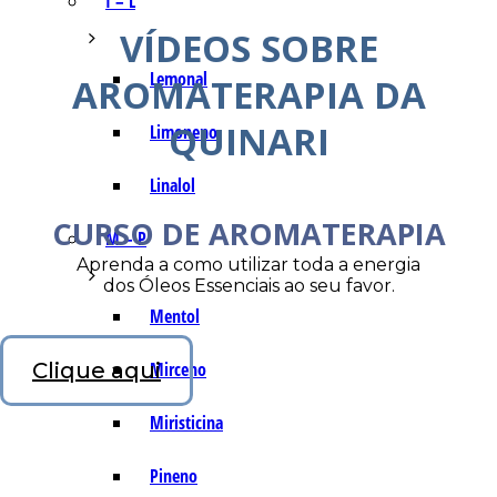
I – L
VÍDEOS SOBRE
Lemonal
AROMATERAPIA DA
QUINARI
Limoneno
Linalol
CURSO DE AROMATERAPIA
M – P
Aprenda a como utilizar toda a energia
dos Óleos Essenciais ao seu favor.
Mentol
Clique aqui
Mirceno
Miristicina
Pineno