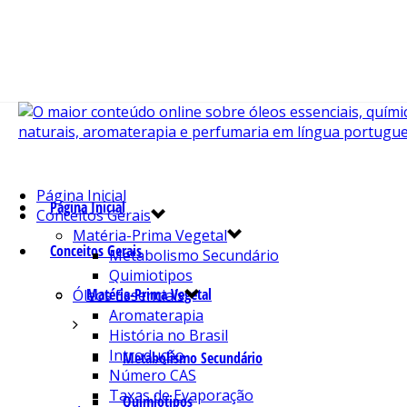
Página Inicial
Página Inicial
Conceitos Gerais
Matéria-Prima Vegetal
Conceitos Gerais
Metabolismo Secundário
Quimiotipos
Matéria-Prima Vegetal
Óleos Essenciais
Aromaterapia
História no Brasil
Introdução
Metabolismo Secundário
Número CAS
Taxas de Evaporação
Quimiotipos