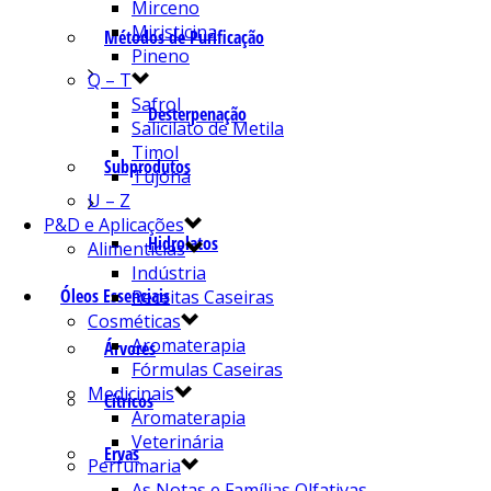
Mirceno
Miristicina
Métodos de Purificação
Pineno
Q – T
Safrol
Desterpenação
Salicilato de Metila
Timol
Subprodutos
Tujona
U – Z
P&D e Aplicações
Hidrolatos
Alimentícias
Indústria
Óleos Essenciais
Receitas Caseiras
Cosméticas
Aromaterapia
Árvores
Fórmulas Caseiras
Medicinais
Cítricos
Aromaterapia
Veterinária
Ervas
Perfumaria
As Notas e Famílias Olfativas