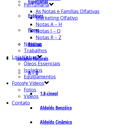
Especiarias
Perfumaria
As Notas e Famílias Olfativas
Exóticos
Marketing Olfativo
Notas A – H
Flores
Notas I – Q
Notas R – Z
Notícias
Resinas
Trabalhos
Loja Virtual
Isolados Naturais
Óleos Essenciais
Isolados
A – D
Equipamentos
Fotos e Vídeos
Fotos
1.8-cineol
Vídeos
Contato
Aldeído Benzóico
Aldeído Cinâmico