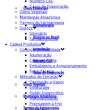
Número CAS
Taxas de Evaporação
Óleos Essenciais
Óleos Vegetais
Manteigas Amazônica
Termos da Farmacopeia
Aromaterapia
Outros
Glossário
História no Brasil
Farmacognosia
Cadeia Produtiva
Introdução
Controle de Qualidade
Adulteração
Cromatografia
Número CAS
Embalagens e Armazenamento
Ficha Técnica
Taxas de Evaporação
Métodos de Extração
Destilação a Vapor
Óleos Vegetais
Enfleurage
Fluído Supercrítico
Manteigas Amazônica
Hidrodestilação
Prensagem a Frio
Termos da Farmacopeia
Solventes