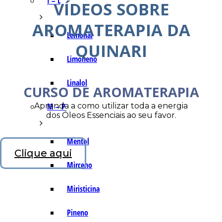
I – L
VÍDEOS SOBRE
AROMATERAPIA DA
Lemonal
QUINARI
Limoneno
Linalol
CURSO DE AROMATERAPIA
Aprenda a como utilizar toda a energia
M – P
dos Óleos Essenciais ao seu favor.
Mentol
Clique aqui
Mirceno
Miristicina
Pineno