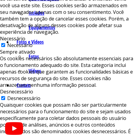
você usa este site. Esses cookies serão armazenados em
seu navegador apenas com o seu consentimento. Você
Isolados
também tem a opção de cancelar esses cookies. Porém, a
desativação de alguns desses cookies pode afetar sua
Equipamentos
experiência de navegação.
Necessário
Fotos e Vídeos
Necessário
Sempre ativado
Fotos
Os cookies necessários são absolutamente essenciais para
o funcionamento adequado do site. Esta categoria inclui
Vídeos
apenas cookies que garantem as funcionalidades básicas e
recursos de segurança do site. Esses cookies não
armazenam nenhuma informação pessoal.
Contato
Desnecessário
Desnecessário
Quaisquer cookies que possam não ser particularmente
necessários para o funcionamento do site e sejam usados ​​
especificamente para coletar dados pessoais do usuário
por meio de análises, anúncios e outros conteúdos
incorporados são denominados cookies desnecessários. É