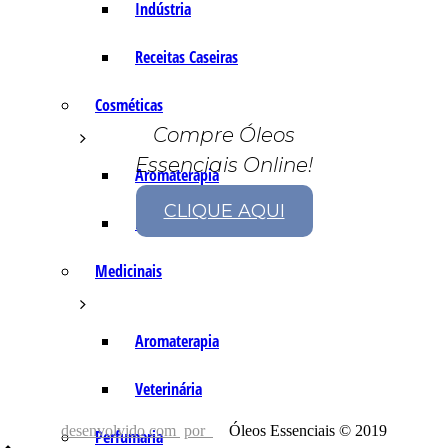
Indústria
Receitas Caseiras
Cosméticas
Compre Óleos
Essenciais Online!
Aromaterapia
CLIQUE AQUI
Fórmulas Caseiras
Medicinais
Aromaterapia
Veterinária
desenvolvido com
por
Óleos Essenciais © 2019
Perfumaria