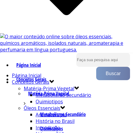
Página Inicial
Página Inicial
Conceitos Gerais
Conceitos Gerais
Matéria-Prima Vegetal
Matéria-Prima Vegetal
Metabolismo Secundário
Quimiotipos
Óleos Essenciais
Metabolismo Secundário
Aromaterapia
História no Brasil
Introdução
Quimiotipos