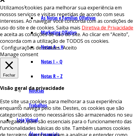
Utilizamos cookies para melhorar sua experiência em
nossos serviços e visitas repetidas de acordo com seus
As Notas e Famílias Olfativas
interesses. Ao navegar você concorda com as condições de
uso do site e de cookies. Saiba mais
Diretiva de Privacidade
Marketing Olfativo
e aceita as condições de uso do site. Ao clicar em “Aceito”,
concorda com a utilização de TODOS os cookies.
Notas A – H
Configurações de cookies
Aceito
Manage consent
Notas I – Q
Fechar
Notas R – Z
Visão geral da privacidade
Notícias
Este site usa cookies para melhorar a sua experiência
Trabalhos
enquanto navega pelo site. Destes, os cookies que são
categorizados como necessários são armazenados no seu
Loja Virtual
navegador, pois são essenciais para o funcionamento das
funcionalidades básicas do site. Também usamos cookies
Óleos Essenciais
de terceiros que nos ajudam a analisar e entender como