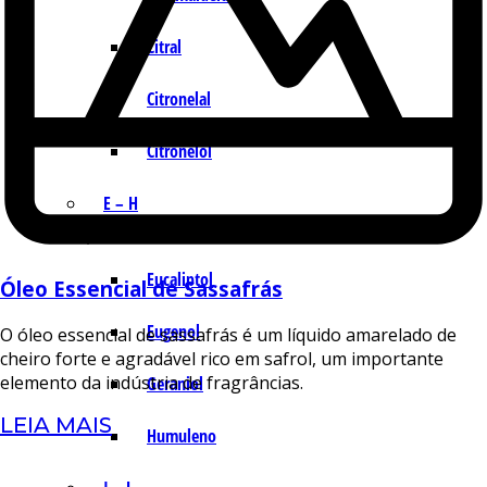
Citral
Citronelal
Citronelol
E – H
Eucaliptol
Óleo Essencial de Sassafrás
Eugenol
O óleo essencial de sassafrás é um líquido amarelado de
cheiro forte e agradável rico em safrol, um importante
elemento da indústria de fragrâncias.
Geraniol
LEIA MAIS
Humuleno