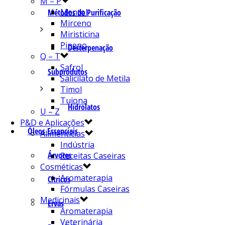
M – P
Mentol
Métodos de Purificação
Mirceno
Miristicina
Pineno
Desterpenação
Q – T
Safrol
Subprodutos
Salicilato de Metila
Timol
Tujona
Hidrolatos
U – Z
P&D e Aplicações
Óleos Essenciais
Alimentícias
Indústria
Árvores
Receitas Caseiras
Cosméticas
Aromaterapia
Cítricos
Fórmulas Caseiras
Medicinais
Ervas
Aromaterapia
Veterinária