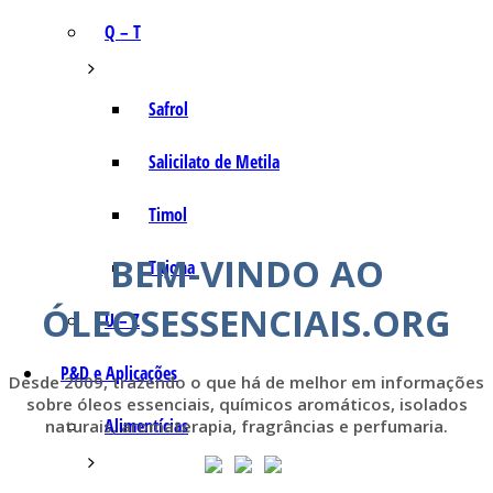
Q – T
Safrol
Salicilato de Metila
Timol
BEM-VINDO AO
Tujona
ÓLEOSESSENCIAIS.ORG
U – Z
P&D e Aplicações
Desde 2009, trazendo o que há de melhor em informações
sobre óleos essenciais, químicos aromáticos, isolados
Alimentícias
naturais, aromaterapia, fragrâncias e perfumaria.