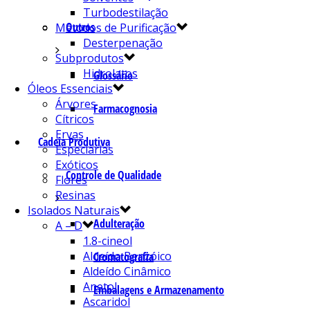
Turbodestilação
Outros
Métodos de Purificação
Desterpenação
Subprodutos
Hidrolatos
Glossário
Óleos Essenciais
Árvores
Farmacognosia
Cítricos
Ervas
Cadeia Produtiva
Especiarias
Exóticos
Controle de Qualidade
Flores
Resinas
Isolados Naturais
Adulteração
A – D
1.8-cineol
Aldeído Benzóico
Cromatografia
Aldeído Cinâmico
Anetol
Embalagens e Armazenamento
Ascaridol