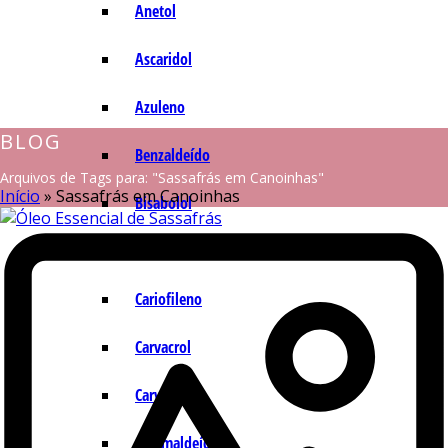
Anetol
Ascaridol
Azuleno
BLOG
Benzaldeído
Arquivos de Tags para: "Sassafrás em Canoinhas"
Início
»
Sassafrás em Canoinhas
Bisabolol
Camazuleno
Cariofileno
Carvacrol
Carvona
Cinamaldeído