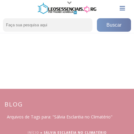
BLOG
Arquivos de Tags para: "Sálvia Esclaréia no Climatério"
INÍCIO
»
SÁLVIA ESCLARÉIA NO CLIMATÉRIO