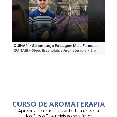
QUINARÍ - Sénanque, a Paisagem Mais Famosa da Aromaterapia
QUINARÍ - Óleos Essenciais e Aromaterapia
• 3 weeks ago
QU
CURSO DE AROMATERAPIA
Aprenda a como utilizar toda a energia
dos Óleos Essenciais ao seu favor.