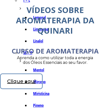
I – L
VÍDEOS SOBRE
AROMATERAPIA DA
Lemonal
QUINARI
Limoneno
Linalol
CURSO DE AROMATERAPIA
M – P
Aprenda a como utilizar toda a energia
dos Óleos Essenciais ao seu favor.
Mentol
Clique aqui
Mirceno
Miristicina
Pineno