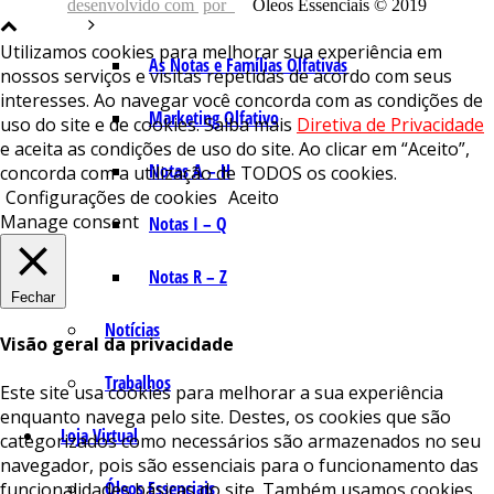
desenvolvido com
por
Óleos Essenciais © 2019
Utilizamos cookies para melhorar sua experiência em
As Notas e Famílias Olfativas
nossos serviços e visitas repetidas de acordo com seus
interesses. Ao navegar você concorda com as condições de
Marketing Olfativo
uso do site e de cookies. Saiba mais
Diretiva de Privacidade
e aceita as condições de uso do site. Ao clicar em “Aceito”,
Notas A – H
concorda com a utilização de TODOS os cookies.
Configurações de cookies
Aceito
Manage consent
Notas I – Q
Notas R – Z
Fechar
Notícias
Visão geral da privacidade
Trabalhos
Este site usa cookies para melhorar a sua experiência
enquanto navega pelo site. Destes, os cookies que são
Loja Virtual
categorizados como necessários são armazenados no seu
navegador, pois são essenciais para o funcionamento das
Óleos Essenciais
funcionalidades básicas do site. Também usamos cookies