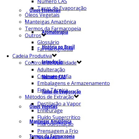
Número CAS
Taxas de Evaporação
Óleos Essenciais
Óleos Vegetais
Manteigas Amazônica
Termos da Farmacopeia
Aromaterapia
Outros
Glossário
História no Brasil
Farmacognosia
Cadeia Produtiva
Introdução
Controle de Qualidade
Adulteração
Cromatografia
Número CAS
Embalagens e Armazenamento
Ficha Técnica
Taxas de Evaporação
Métodos de Extração
Destilação a Vapor
Óleos Vegetais
Enfleurage
Fluído Supercrítico
Manteigas Amazônica
Hidrodestilação
Prensagem a Frio
Termos da Farmacopeia
Solventes