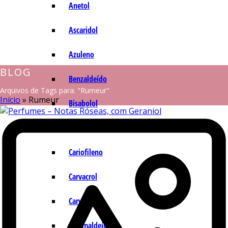
Anetol
Ascaridol
Azuleno
BLOG
Benzaldeído
Arquivos de Tags para: "Rumeur"
Início
»
Rumeur
Bisabolol
Camazuleno
Cariofileno
Carvacrol
Carvona
Cinamaldeído