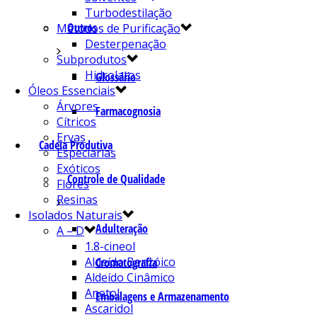
Turbodestilação
Outros
Métodos de Purificação
Desterpenação
Subprodutos
Hidrolatos
Glossário
Óleos Essenciais
Árvores
Farmacognosia
Cítricos
Ervas
Cadeia Produtiva
Especiarias
Exóticos
Controle de Qualidade
Flores
Resinas
Isolados Naturais
Adulteração
A – D
1.8-cineol
Aldeído Benzóico
Cromatografia
Aldeído Cinâmico
Anetol
Embalagens e Armazenamento
Ascaridol