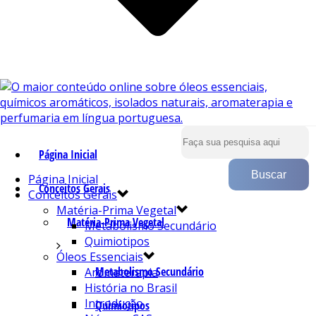
Página Inicial
Página Inicial
Conceitos Gerais
Conceitos Gerais
Matéria-Prima Vegetal
Matéria-Prima Vegetal
Metabolismo Secundário
Quimiotipos
Óleos Essenciais
Metabolismo Secundário
Aromaterapia
História no Brasil
Introdução
Quimiotipos