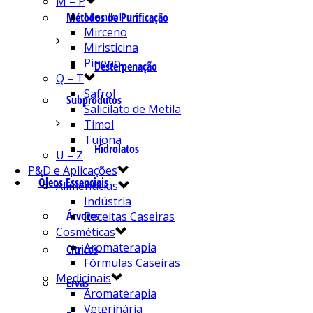
M – P
Mentol
Métodos de Purificação
Mirceno
Miristicina
Pineno
Desterpenação
Q – T
Safrol
Subprodutos
Salicilato de Metila
Timol
Tujona
Hidrolatos
U – Z
P&D e Aplicações
Óleos Essenciais
Alimentícias
Indústria
Árvores
Receitas Caseiras
Cosméticas
Aromaterapia
Cítricos
Fórmulas Caseiras
Medicinais
Ervas
Aromaterapia
Veterinária