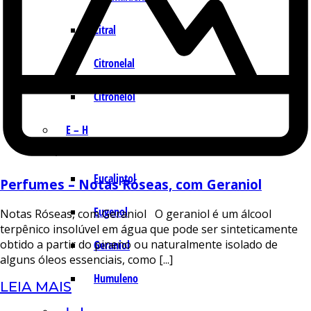
Citral
Citronelal
Citronelol
E – H
Eucaliptol
Perfumes – Notas Róseas, com Geraniol
Eugenol
Notas Róseas, com Geraniol O geraniol é um álcool
terpênico insolúvel em água que pode ser sinteticamente
obtido a partir do pineno ou naturalmente isolado de
Geraniol
alguns óleos essenciais, como [...]
Humuleno
LEIA MAIS