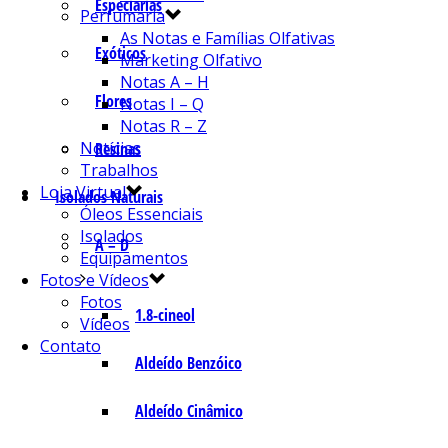
Especiarias
Perfumaria
As Notas e Famílias Olfativas
Exóticos
Marketing Olfativo
Notas A – H
Flores
Notas I – Q
Notas R – Z
Notícias
Resinas
Trabalhos
Loja Virtual
Isolados Naturais
Óleos Essenciais
Isolados
A – D
Equipamentos
Fotos e Vídeos
Fotos
1.8-cineol
Vídeos
Contato
Aldeído Benzóico
Aldeído Cinâmico