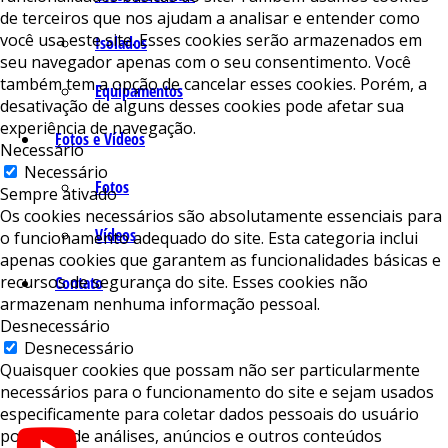
de terceiros que nos ajudam a analisar e entender como
você usa este site. Esses cookies serão armazenados em
Isolados
seu navegador apenas com o seu consentimento. Você
também tem a opção de cancelar esses cookies. Porém, a
Equipamentos
desativação de alguns desses cookies pode afetar sua
experiência de navegação.
Fotos e Vídeos
Necessário
Necessário
Fotos
Sempre ativado
Os cookies necessários são absolutamente essenciais para
Vídeos
o funcionamento adequado do site. Esta categoria inclui
apenas cookies que garantem as funcionalidades básicas e
recursos de segurança do site. Esses cookies não
Contato
armazenam nenhuma informação pessoal.
Desnecessário
Desnecessário
Quaisquer cookies que possam não ser particularmente
necessários para o funcionamento do site e sejam usados ​​
especificamente para coletar dados pessoais do usuário
por meio de análises, anúncios e outros conteúdos