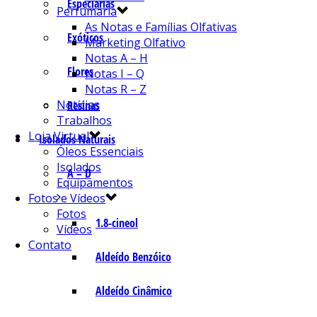
Especiarias
Perfumaria
As Notas e Famílias Olfativas
Exóticos
Marketing Olfativo
Notas A – H
Flores
Notas I – Q
Notas R – Z
Notícias
Resinas
Trabalhos
Loja Virtual
Isolados Naturais
Óleos Essenciais
Isolados
A – D
Equipamentos
Fotos e Vídeos
Fotos
1.8-cineol
Vídeos
Contato
Aldeído Benzóico
Aldeído Cinâmico