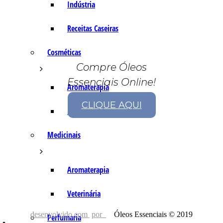
Indústria
Receitas Caseiras
Cosméticas
Compre Óleos
Essenciais Online!
Aromaterapia
CLIQUE AQUI
Fórmulas Caseiras
Medicinais
Aromaterapia
Veterinária
desenvolvido com
por
Óleos Essenciais © 2019
Perfumaria