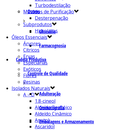
Turbodestilação
Outros
Métodos de Purificação
Desterpenação
Subprodutos
Hidrolatos
Glossário
Óleos Essenciais
Árvores
Farmacognosia
Cítricos
Ervas
Cadeia Produtiva
Especiarias
Exóticos
Controle de Qualidade
Flores
Resinas
Isolados Naturais
Adulteração
A – D
1.8-cineol
Aldeído Benzóico
Cromatografia
Aldeído Cinâmico
Anetol
Embalagens e Armazenamento
Ascaridol