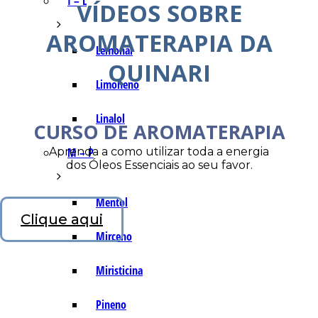
I – L
VÍDEOS SOBRE
AROMATERAPIA DA
Lemonal
QUINARI
Limoneno
Linalol
CURSO DE AROMATERAPIA
Aprenda a como utilizar toda a energia
M – P
dos Óleos Essenciais ao seu favor.
Mentol
Clique aqui
Mirceno
Miristicina
Pineno