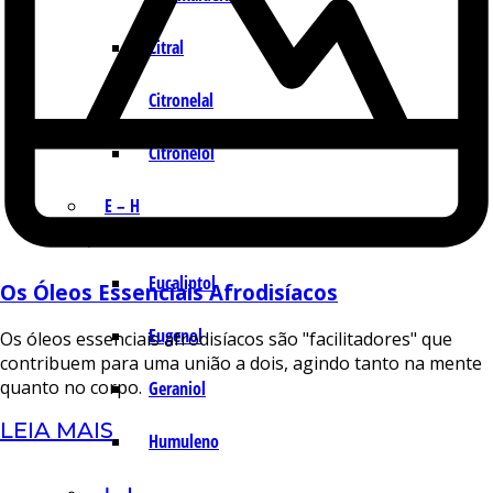
Citral
Citronelal
Citronelol
E – H
Eucaliptol
Os Óleos Essenciais Afrodisíacos
Eugenol
Os óleos essenciais afrodisíacos são "facilitadores" que
contribuem para uma união a dois, agindo tanto na mente
quanto no corpo.
Geraniol
LEIA MAIS
Humuleno