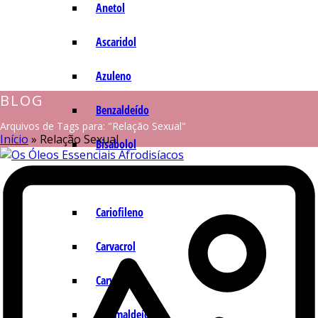
Anetol
Ascaridol
Azuleno
BLOG
Benzaldeído
Arquivos de Tags para: "Relação Sexual"
Início
»
Relação Sexual
Bisabolol
Camazuleno
Cariofileno
Carvacrol
Carvona
Cinamaldeído