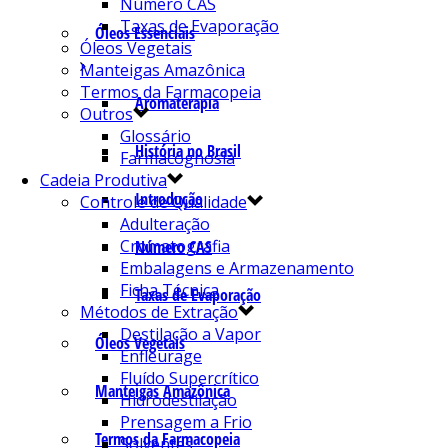
Número CAS
Taxas de Evaporação
Óleos Essenciais
Óleos Vegetais
Manteigas Amazônica
Termos da Farmacopeia
Aromaterapia
Outros
Glossário
História no Brasil
Farmacognosia
Cadeia Produtiva
Introdução
Controle de Qualidade
Adulteração
Cromatografia
Número CAS
Embalagens e Armazenamento
Ficha Técnica
Taxas de Evaporação
Métodos de Extração
Destilação a Vapor
Óleos Vegetais
Enfleurage
Fluído Supercrítico
Manteigas Amazônica
Hidrodestilação
Prensagem a Frio
Termos da Farmacopeia
Solventes