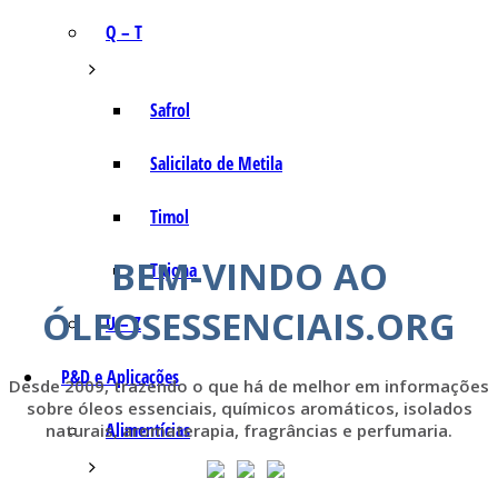
Q – T
Safrol
Salicilato de Metila
Timol
BEM-VINDO AO
Tujona
ÓLEOSESSENCIAIS.ORG
U – Z
P&D e Aplicações
Desde 2009, trazendo o que há de melhor em informações
sobre óleos essenciais, químicos aromáticos, isolados
Alimentícias
naturais, aromaterapia, fragrâncias e perfumaria.