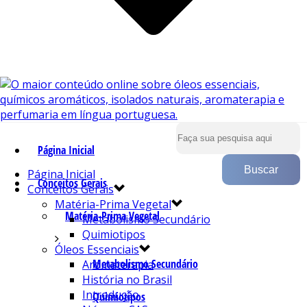
Página Inicial
Página Inicial
Conceitos Gerais
Conceitos Gerais
Matéria-Prima Vegetal
Matéria-Prima Vegetal
Metabolismo Secundário
Quimiotipos
Óleos Essenciais
Metabolismo Secundário
Aromaterapia
História no Brasil
Introdução
Quimiotipos