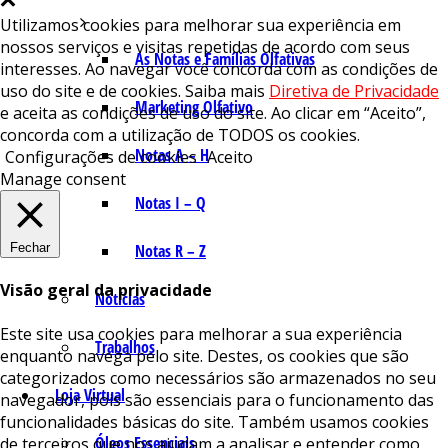
Utilizamos cookies para melhorar sua experiência em
nossos serviços e visitas repetidas de acordo com seus
As Notas e Famílias Olfativas
interesses. Ao navegar você concorda com as condições de
uso do site e de cookies. Saiba mais
Diretiva de Privacidade
Marketing Olfativo
e aceita as condições de uso do site. Ao clicar em “Aceito”,
concorda com a utilização de TODOS os cookies.
Notas A – H
Configurações de cookies
Aceito
Manage consent
Notas I – Q
Fechar
Notas R – Z
Visão geral da privacidade
Notícias
Este site usa cookies para melhorar a sua experiência
Trabalhos
enquanto navega pelo site. Destes, os cookies que são
categorizados como necessários são armazenados no seu
Loja Virtual
navegador, pois são essenciais para o funcionamento das
funcionalidades básicas do site. Também usamos cookies
Óleos Essenciais
de terceiros que nos ajudam a analisar e entender como