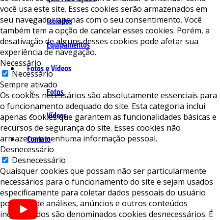
você usa este site. Esses cookies serão armazenados em
seu navegador apenas com o seu consentimento. Você
Isolados
também tem a opção de cancelar esses cookies. Porém, a
desativação de alguns desses cookies pode afetar sua
Equipamentos
experiência de navegação.
Necessário
Fotos e Vídeos
Necessário
Sempre ativado
Fotos
Os cookies necessários são absolutamente essenciais para
o funcionamento adequado do site. Esta categoria inclui
Vídeos
apenas cookies que garantem as funcionalidades básicas e
recursos de segurança do site. Esses cookies não
armazenam nenhuma informação pessoal.
Contato
Desnecessário
Desnecessário
Quaisquer cookies que possam não ser particularmente
necessários para o funcionamento do site e sejam usados ​​
especificamente para coletar dados pessoais do usuário
por meio de análises, anúncios e outros conteúdos
incorporados são denominados cookies desnecessários. É