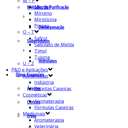
M – P
Mentol
Métodos de Purificação
Mirceno
Miristicina
Pineno
Desterpenação
Q – T
Safrol
Subprodutos
Salicilato de Metila
Timol
Tujona
Hidrolatos
U – Z
P&D e Aplicações
Óleos Essenciais
Alimentícias
Indústria
Árvores
Receitas Caseiras
Cosméticas
Aromaterapia
Cítricos
Fórmulas Caseiras
Medicinais
Ervas
Aromaterapia
Veterinária