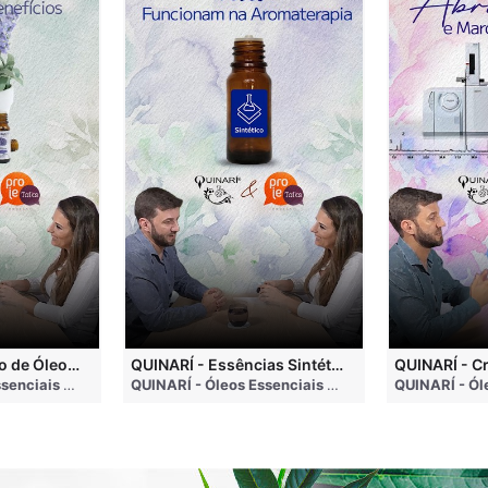
QUINARÍ - Inalação de Óleos Essenciais e Seus Benefícios
QUINARÍ - Essências Sintéticas NÃO Funcionam na Aromaterapia
go
QUINARÍ - Óleos Essenciais e Aromaterapia
• 3 months ago
QUINARÍ - Óleos Essenciais e Aromaterapia
• 3 mo