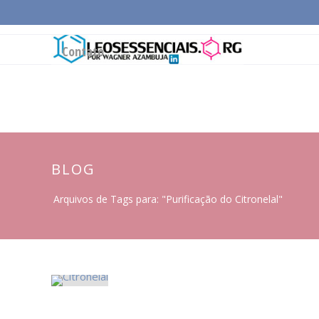
Página Inicial
Conceitos Gerais
Cadeia Pro
Contato
BLOG
Arquivos de Tags para: "Purificação do Citronelal"