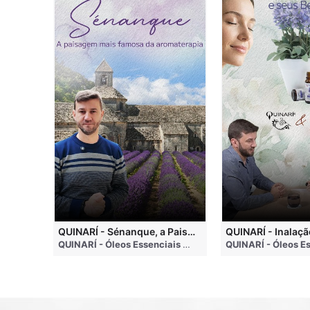
QUINARI - Métodos de Extração de Óleos Essenciais
QUINARÍ - Sénanque, a Paisagem Mais Famosa da Aromaterapia
QUINARÍ - Óleos Essenciais e Aromaterapia
• 4 months ago
QUINARÍ - Óleos Essenciais e Aromaterapia
• 3 weeks a