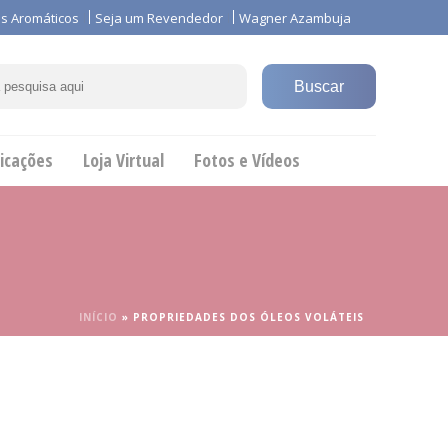
s Aromáticos
Seja um Revendedor
Wagner Azambuja
icações
Loja Virtual
Fotos e Vídeos
INÍCIO
»
PROPRIEDADES DOS ÓLEOS VOLÁTEIS