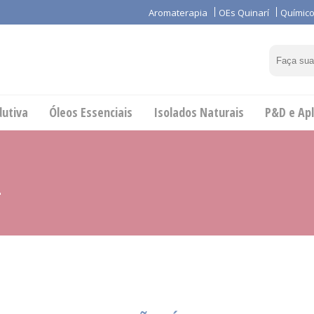
Aromaterapia
OEs Quinarí
Químico
dutiva
Óleos Essenciais
Isolados Naturais
P&D e Apl
"