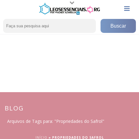
BLOG
Arquivos de Tags para: "Propriedades do Safrol"
INÍCIO
»
PROPRIEDADES DO SAFROL