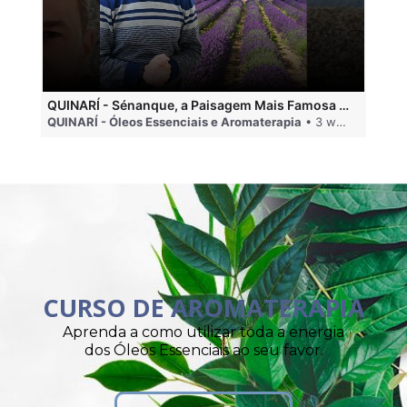
QUINARÍ - Sénanque, a Paisagem Mais Famosa da Aromaterapia
QUINARÍ - Óleos Essenciais e Aromaterapia
• 3 weeks ago
QU
CURSO DE AROMATERAPIA
Aprenda a como utilizar toda a energia
dos Óleos Essenciais ao seu favor.