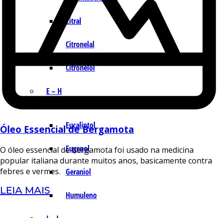
Citral
Citronelal
Citronelol
E – H
Eucaliptol
Óleo Essencial de Bergamota
Eugenol
O óleo essencial de bergamota foi usado na medicina
popular italiana durante muitos anos, basicamente contra
febres e vermes.
Geraniol
LEIA MAIS
Humuleno