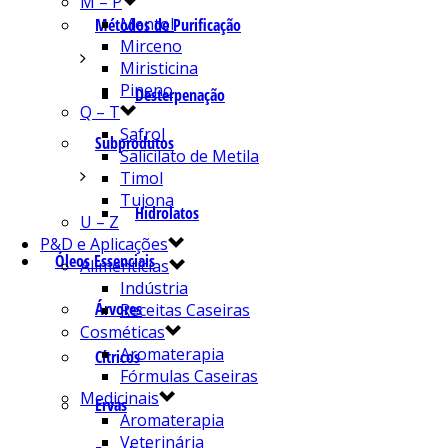
M – P
Mentol
Métodos de Purificação
Mirceno
Miristicina
Pineno
Desterpenação
Q – T
Safrol
Subprodutos
Salicilato de Metila
Timol
Tujona
Hidrolatos
U – Z
P&D e Aplicações
Óleos Essenciais
Alimentícias
Indústria
Árvores
Receitas Caseiras
Cosméticas
Aromaterapia
Cítricos
Fórmulas Caseiras
Medicinais
Ervas
Aromaterapia
Veterinária