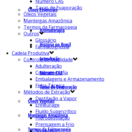
Número CAS
Taxas de Evaporação
Óleos Essenciais
Óleos Vegetais
Manteigas Amazônica
Termos da Farmacopeia
Aromaterapia
Outros
Glossário
História no Brasil
Farmacognosia
Cadeia Produtiva
Introdução
Controle de Qualidade
Adulteração
Cromatografia
Número CAS
Embalagens e Armazenamento
Ficha Técnica
Taxas de Evaporação
Métodos de Extração
Destilação a Vapor
Óleos Vegetais
Enfleurage
Fluído Supercrítico
Manteigas Amazônica
Hidrodestilação
Prensagem a Frio
Termos da Farmacopeia
Solventes