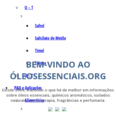
Q – T
Safrol
Salicilato de Metila
Timol
BEM-VINDO AO
Tujona
ÓLEOSESSENCIAIS.ORG
U – Z
P&D e Aplicações
Desde 2009, trazendo o que há de melhor em informações
sobre óleos essenciais, químicos aromáticos, isolados
Alimentícias
naturais, aromaterapia, fragrâncias e perfumaria.