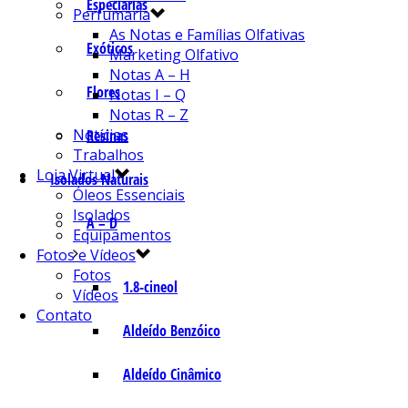
Especiarias
Perfumaria
As Notas e Famílias Olfativas
Exóticos
Marketing Olfativo
Notas A – H
Flores
Notas I – Q
Notas R – Z
Notícias
Resinas
Trabalhos
Loja Virtual
Isolados Naturais
Óleos Essenciais
Isolados
A – D
Equipamentos
Fotos e Vídeos
Fotos
1.8-cineol
Vídeos
Contato
Aldeído Benzóico
Aldeído Cinâmico