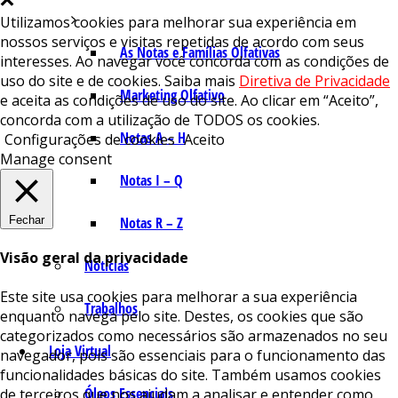
Utilizamos cookies para melhorar sua experiência em
nossos serviços e visitas repetidas de acordo com seus
As Notas e Famílias Olfativas
interesses. Ao navegar você concorda com as condições de
uso do site e de cookies. Saiba mais
Diretiva de Privacidade
Marketing Olfativo
e aceita as condições de uso do site. Ao clicar em “Aceito”,
concorda com a utilização de TODOS os cookies.
Notas A – H
Configurações de cookies
Aceito
Manage consent
Notas I – Q
Fechar
Notas R – Z
Visão geral da privacidade
Notícias
Este site usa cookies para melhorar a sua experiência
Trabalhos
enquanto navega pelo site. Destes, os cookies que são
categorizados como necessários são armazenados no seu
Loja Virtual
navegador, pois são essenciais para o funcionamento das
funcionalidades básicas do site. Também usamos cookies
Óleos Essenciais
de terceiros que nos ajudam a analisar e entender como