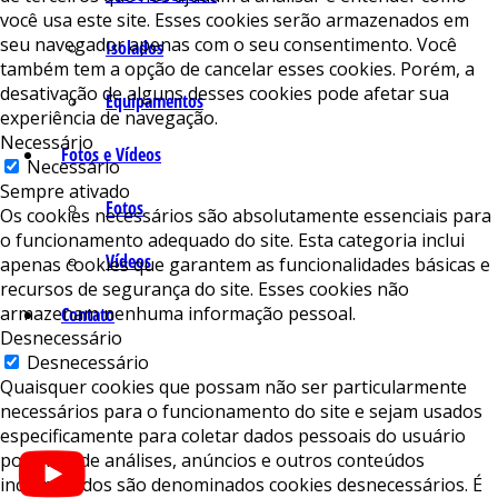
você usa este site. Esses cookies serão armazenados em
seu navegador apenas com o seu consentimento. Você
Isolados
também tem a opção de cancelar esses cookies. Porém, a
desativação de alguns desses cookies pode afetar sua
Equipamentos
experiência de navegação.
Necessário
Fotos e Vídeos
Necessário
Sempre ativado
Fotos
Os cookies necessários são absolutamente essenciais para
o funcionamento adequado do site. Esta categoria inclui
Vídeos
apenas cookies que garantem as funcionalidades básicas e
recursos de segurança do site. Esses cookies não
armazenam nenhuma informação pessoal.
Contato
Desnecessário
Desnecessário
Quaisquer cookies que possam não ser particularmente
necessários para o funcionamento do site e sejam usados ​​
especificamente para coletar dados pessoais do usuário
por meio de análises, anúncios e outros conteúdos
incorporados são denominados cookies desnecessários. É