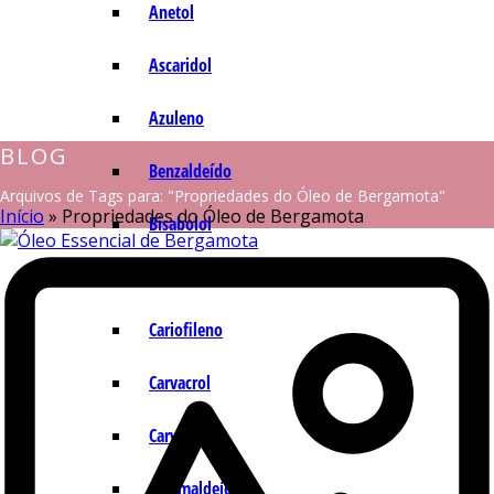
Anetol
Ascaridol
Azuleno
BLOG
Benzaldeído
Arquivos de Tags para: "Propriedades do Óleo de Bergamota"
Início
»
Propriedades do Óleo de Bergamota
Bisabolol
Camazuleno
Cariofileno
Carvacrol
Carvona
Cinamaldeído