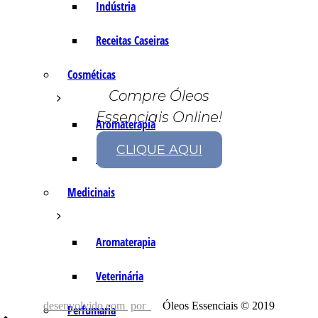
Indústria
Receitas Caseiras
Cosméticas
Compre Óleos
Essenciais Online!
Aromaterapia
CLIQUE AQUI
Fórmulas Caseiras
Medicinais
Aromaterapia
Veterinária
desenvolvido com
por
Óleos Essenciais © 2019
Perfumaria