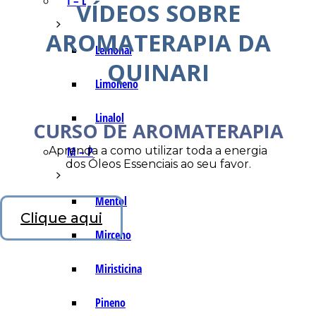
I – L
VÍDEOS SOBRE
AROMATERAPIA DA
Lemonal
QUINARI
Limoneno
Linalol
CURSO DE AROMATERAPIA
Aprenda a como utilizar toda a energia
M – P
dos Óleos Essenciais ao seu favor.
Mentol
Clique aqui
Mirceno
Miristicina
Pineno