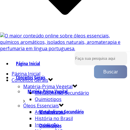
Página Inicial
Página Inicial
Conceitos Gerais
Conceitos Gerais
Matéria-Prima Vegetal
Matéria-Prima Vegetal
Metabolismo Secundário
Quimiotipos
Óleos Essenciais
Metabolismo Secundário
Aromaterapia
História no Brasil
Introdução
Quimiotipos