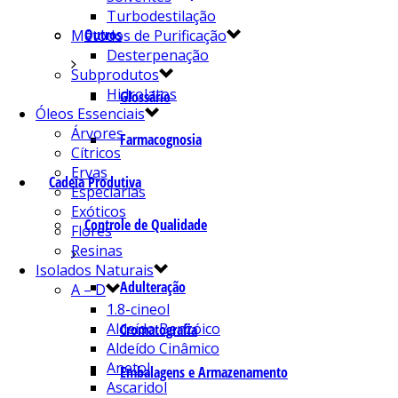
Turbodestilação
Outros
Métodos de Purificação
Desterpenação
Subprodutos
Hidrolatos
Glossário
Óleos Essenciais
Árvores
Farmacognosia
Cítricos
Ervas
Cadeia Produtiva
Especiarias
Exóticos
Controle de Qualidade
Flores
Resinas
Isolados Naturais
Adulteração
A – D
1.8-cineol
Aldeído Benzóico
Cromatografia
Aldeído Cinâmico
Anetol
Embalagens e Armazenamento
Ascaridol