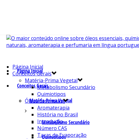
Página Inicial
Página Inicial
Conceitos Gerais
Matéria-Prima Vegetal
Conceitos Gerais
Metabolismo Secundário
Quimiotipos
Matéria-Prima Vegetal
Óleos Essenciais
Aromaterapia
História no Brasil
Introdução
Metabolismo Secundário
Número CAS
Taxas de Evaporação
Quimiotipos