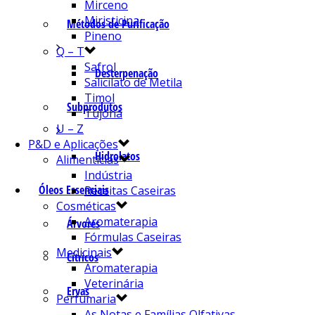
Mirceno
Miristicina
Métodos de Purificação
Pineno
Q – T
Safrol
Desterpenação
Salicilato de Metila
Timol
Subprodutos
Tujona
U – Z
P&D e Aplicações
Hidrolatos
Alimentícias
Indústria
Óleos Essenciais
Receitas Caseiras
Cosméticas
Aromaterapia
Árvores
Fórmulas Caseiras
Medicinais
Cítricos
Aromaterapia
Veterinária
Ervas
Perfumaria
As Notas e Famílias Olfativas