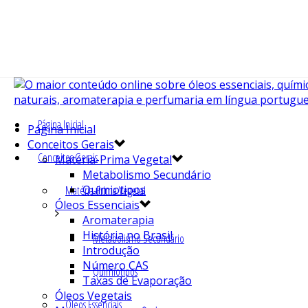
Página Inicial
Página Inicial
Conceitos Gerais
Conceitos Gerais
Matéria-Prima Vegetal
Metabolismo Secundário
Quimiotipos
Matéria-Prima Vegetal
Óleos Essenciais
Aromaterapia
História no Brasil
Metabolismo Secundário
Introdução
Número CAS
Quimiotipos
Taxas de Evaporação
Óleos Vegetais
Óleos Essenciais