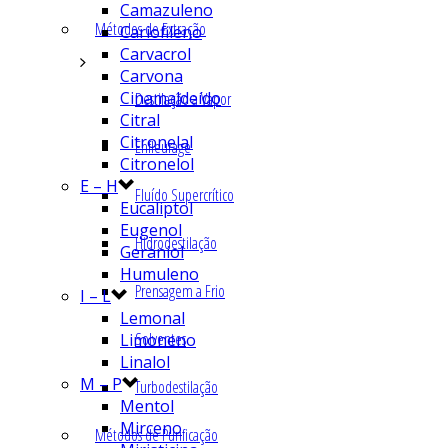
Camazuleno
Métodos de Extração
Cariofileno
Carvacrol
Carvona
Cinamaldeído
Destilação a Vapor
Citral
Citronelal
Enfleurage
Citronelol
E – H
Fluído Supercrítico
Eucaliptol
Eugenol
Hidrodestilação
Geraniol
Humuleno
Prensagem a Frio
I – L
Lemonal
Solventes
Limoneno
Linalol
M – P
Turbodestilação
Mentol
Mirceno
Métodos de Purificação