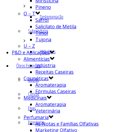
Miristicina
Pineno
Q – T
Desterpenação
Safrol
Salicilato de Metila
Subprodutos
Timol
Tujona
U – Z
Hidrolatos
P&D e Aplicações
Alimentícias
Indústria
Óleos Essenciais
Receitas Caseiras
Cosméticas
Árvores
Aromaterapia
Fórmulas Caseiras
Cítricos
Medicinais
Aromaterapia
Ervas
Veterinária
Perfumaria
Especiarias
As Notas e Famílias Olfativas
Marketing Olfativo