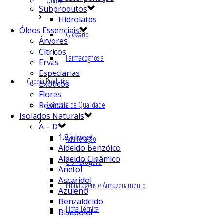
Outros
Subprodutos
Hidrolatos
Óleos Essenciais
Glossário
Árvores
Cítricos
Farmacognosia
Ervas
Especiarias
Cadeia Produtiva
Exóticos
Flores
Controle de Qualidade
Resinas
Isolados Naturais
A – D
1.8-cineol
Adulteração
Aldeído Benzóico
Aldeído Cinâmico
Cromatografia
Anetol
Ascaridol
Embalagens e Armazenamento
Azuleno
Benzaldeído
Ficha Técnica
Bisabolol