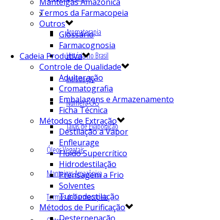
Manteigas Amazônica
Termos da Farmacopeia
Outros
Aromaterapia
Glossário
Farmacognosia
História no Brasil
Cadeia Produtiva
Controle de Qualidade
Adulteração
Introdução
Cromatografia
Embalagens e Armazenamento
Número CAS
Ficha Técnica
Métodos de Extração
Taxas de Evaporação
Destilação a Vapor
Enfleurage
Óleos Vegetais
Fluído Supercrítico
Hidrodestilação
Manteigas Amazônica
Prensagem a Frio
Solventes
Turbodestilação
Termos da Farmacopeia
Métodos de Purificação
Desterpenação