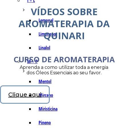
I – L
VÍDEOS SOBRE
AROMATERAPIA DA
Lemonal
QUINARI
Limoneno
Linalol
CURSO DE AROMATERAPIA
M – P
Aprenda a como utilizar toda a energia
dos Óleos Essenciais ao seu favor.
Mentol
Clique aqui
Mirceno
Miristicina
Pineno