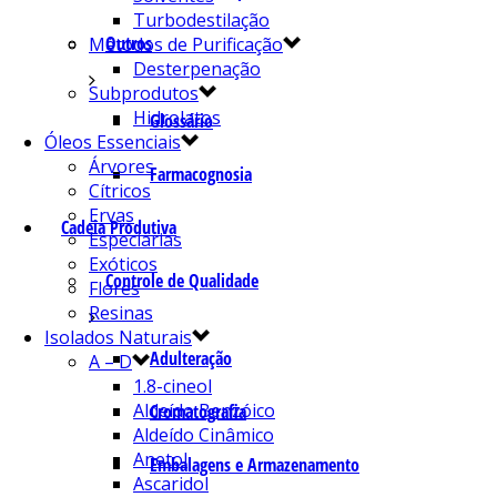
Turbodestilação
Outros
Métodos de Purificação
Desterpenação
Subprodutos
Hidrolatos
Glossário
Óleos Essenciais
Árvores
Farmacognosia
Cítricos
Ervas
Cadeia Produtiva
Especiarias
Exóticos
Controle de Qualidade
Flores
Resinas
Isolados Naturais
Adulteração
A – D
1.8-cineol
Aldeído Benzóico
Cromatografia
Aldeído Cinâmico
Anetol
Embalagens e Armazenamento
Ascaridol