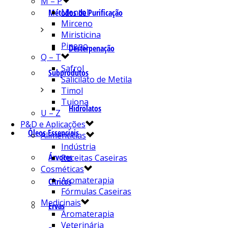
M – P
Mentol
Métodos de Purificação
Mirceno
Miristicina
Pineno
Desterpenação
Q – T
Safrol
Subprodutos
Salicilato de Metila
Timol
Tujona
Hidrolatos
U – Z
P&D e Aplicações
Óleos Essenciais
Alimentícias
Indústria
Árvores
Receitas Caseiras
Cosméticas
Aromaterapia
Cítricos
Fórmulas Caseiras
Medicinais
Ervas
Aromaterapia
Veterinária