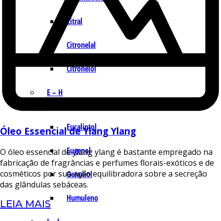
Citral
Citronelal
Citronelol
E – H
Eucaliptol
Óleo Essencial de Ylang Ylang
Eugenol
O óleo essencial de ylang ylang é bastante empregado na
fabricação de fragrâncias e perfumes florais-exóticos e de
cosméticos por sua ação equilibradora sobre a secreção
Geraniol
das glândulas sebáceas.
Humuleno
LEIA MAIS