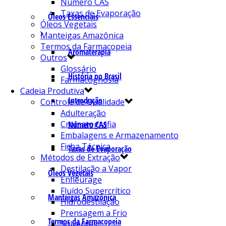
Número CAS
Taxas de Evaporação
Óleos Essenciais
Óleos Vegetais
Manteigas Amazônica
Termos da Farmacopeia
Aromaterapia
Outros
Glossário
História no Brasil
Farmacognosia
Cadeia Produtiva
Introdução
Controle de Qualidade
Adulteração
Cromatografia
Número CAS
Embalagens e Armazenamento
Ficha Técnica
Taxas de Evaporação
Métodos de Extração
Destilação a Vapor
Óleos Vegetais
Enfleurage
Fluído Supercrítico
Manteigas Amazônica
Hidrodestilação
Prensagem a Frio
Termos da Farmacopeia
Solventes