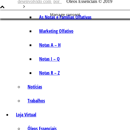
desenvolvido com
por
Óleos Essenciais © 2019
Manage consent
As Notas e Famílias Olfativas
Marketing Olfativo
Notas A – H
Notas I – Q
Notas R – Z
Notícias
Trabalhos
Loja Virtual
Óleos Essenciais