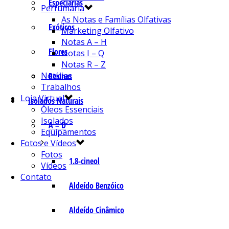
Especiarias
Perfumaria
As Notas e Famílias Olfativas
Exóticos
Marketing Olfativo
Notas A – H
Flores
Notas I – Q
Notas R – Z
Notícias
Resinas
Trabalhos
Loja Virtual
Isolados Naturais
Óleos Essenciais
Isolados
A – D
Equipamentos
Fotos e Vídeos
Fotos
1.8-cineol
Vídeos
Contato
Aldeído Benzóico
Aldeído Cinâmico