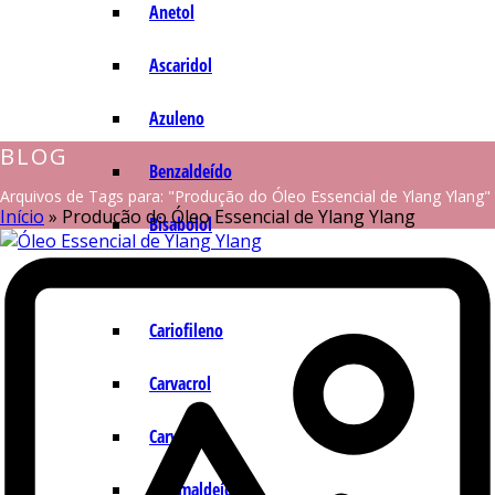
Anetol
Ascaridol
Azuleno
BLOG
Benzaldeído
Arquivos de Tags para: "Produção do Óleo Essencial de Ylang Ylang"
Início
»
Produção do Óleo Essencial de Ylang Ylang
Bisabolol
Camazuleno
Cariofileno
Carvacrol
Carvona
Cinamaldeído