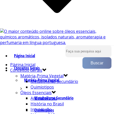
Página Inicial
Página Inicial
Conceitos Gerais
Conceitos Gerais
Matéria-Prima Vegetal
Matéria-Prima Vegetal
Metabolismo Secundário
Quimiotipos
Óleos Essenciais
Metabolismo Secundário
Aromaterapia
História no Brasil
Introdução
Quimiotipos