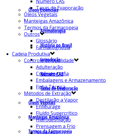
Número CAS
Taxas de Evaporação
Óleos Essenciais
Óleos Vegetais
Manteigas Amazônica
Termos da Farmacopeia
Aromaterapia
Outros
Glossário
História no Brasil
Farmacognosia
Cadeia Produtiva
Introdução
Controle de Qualidade
Adulteração
Cromatografia
Número CAS
Embalagens e Armazenamento
Ficha Técnica
Taxas de Evaporação
Métodos de Extração
Destilação a Vapor
Óleos Vegetais
Enfleurage
Fluído Supercrítico
Manteigas Amazônica
Hidrodestilação
Prensagem a Frio
Termos da Farmacopeia
Solventes