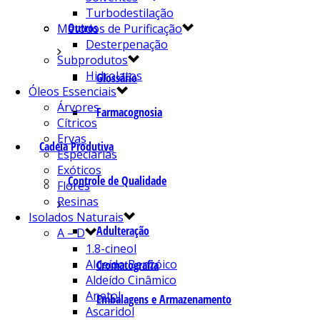
Turbodestilação
Outros
Métodos de Purificação
Desterpenação
Subprodutos
Hidrolatos
Glossário
Óleos Essenciais
Árvores
Farmacognosia
Cítricos
Ervas
Cadeia Produtiva
Especiarias
Exóticos
Controle de Qualidade
Flores
Resinas
Isolados Naturais
Adulteração
A – D
1.8-cineol
Aldeído Benzóico
Cromatografia
Aldeído Cinâmico
Anetol
Embalagens e Armazenamento
Ascaridol