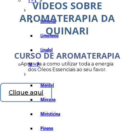
I – L
VÍDEOS SOBRE
AROMATERAPIA DA
Lemonal
QUINARI
Limoneno
Linalol
CURSO DE AROMATERAPIA
Aprenda a como utilizar toda a energia
M – P
dos Óleos Essenciais ao seu favor.
Mentol
Clique aqui
Mirceno
Miristicina
Pineno