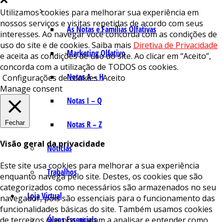
Utilizamos cookies para melhorar sua experiência em
nossos serviços e visitas repetidas de acordo com seus
As Notas e Famílias Olfativas
interesses. Ao navegar você concorda com as condições de
uso do site e de cookies. Saiba mais
Diretiva de Privacidade
Marketing Olfativo
e aceita as condições de uso do site. Ao clicar em “Aceito”,
concorda com a utilização de TODOS os cookies.
Notas A – H
Configurações de cookies
Aceito
Manage consent
Notas I – Q
Fechar
Notas R – Z
Visão geral da privacidade
Notícias
Este site usa cookies para melhorar a sua experiência
Trabalhos
enquanto navega pelo site. Destes, os cookies que são
categorizados como necessários são armazenados no seu
Loja Virtual
navegador, pois são essenciais para o funcionamento das
funcionalidades básicas do site. Também usamos cookies
Óleos Essenciais
de terceiros que nos ajudam a analisar e entender como