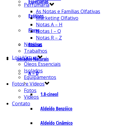
Especiarias
Perfumaria
As Notas e Famílias Olfativas
Exóticos
Marketing Olfativo
Notas A – H
Flores
Notas I – Q
Notas R – Z
Notícias
Resinas
Trabalhos
Loja Virtual
Isolados Naturais
Óleos Essenciais
Isolados
A – D
Equipamentos
Fotos e Vídeos
Fotos
1.8-cineol
Vídeos
Contato
Aldeído Benzóico
Aldeído Cinâmico