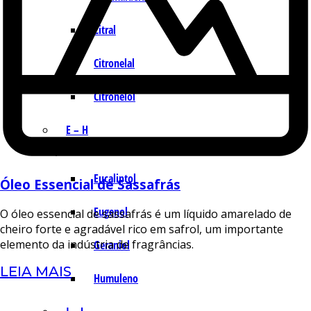
Citral
Citronelal
Citronelol
E – H
Eucaliptol
Óleo Essencial de Sassafrás
Eugenol
O óleo essencial de sassafrás é um líquido amarelado de
cheiro forte e agradável rico em safrol, um importante
elemento da indústria de fragrâncias.
Geraniol
LEIA MAIS
Humuleno