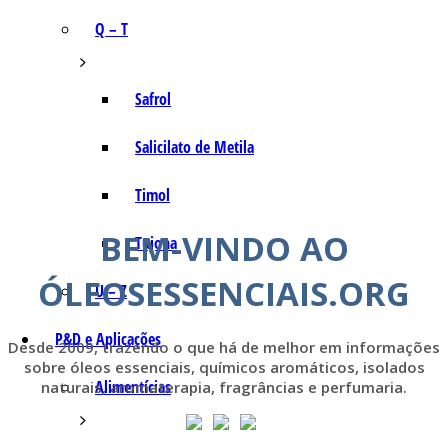
Q – T
Safrol
Salicilato de Metila
Timol
BEM-VINDO AO
Tujona
ÓLEOSESSENCIAIS.ORG
U – Z
P&D e Aplicações
Desde 2009, trazendo o que há de melhor em informações
sobre óleos essenciais, químicos aromáticos, isolados
Alimentícias
naturais, aromaterapia, fragrâncias e perfumaria.