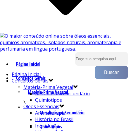
Página Inicial
Página Inicial
Conceitos Gerais
Conceitos Gerais
Matéria-Prima Vegetal
Matéria-Prima Vegetal
Metabolismo Secundário
Quimiotipos
Óleos Essenciais
Metabolismo Secundário
Aromaterapia
História no Brasil
Introdução
Quimiotipos