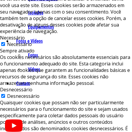
você usa este site. Esses cookies serão armazenados em
seu navegador apenas com o seu consentimento. Você
Isolados
também tem a opção de cancelar esses cookies. Porém, a
desativação de alguns desses cookies pode afetar sua
Equipamentos
experiência de navegação.
Necessário
Fotos e Vídeos
Necessário
Sempre ativado
Fotos
Os cookies necessários são absolutamente essenciais para
o funcionamento adequado do site. Esta categoria inclui
Vídeos
apenas cookies que garantem as funcionalidades básicas e
recursos de segurança do site. Esses cookies não
armazenam nenhuma informação pessoal.
Contato
Desnecessário
Desnecessário
Quaisquer cookies que possam não ser particularmente
necessários para o funcionamento do site e sejam usados ​​
especificamente para coletar dados pessoais do usuário
por meio de análises, anúncios e outros conteúdos
incorporados são denominados cookies desnecessários. É