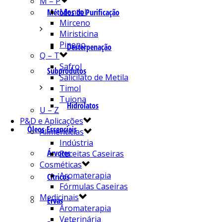
M – P
Mentol
Métodos de Purificação
Mirceno
Miristicina
Pineno
Desterpenação
Q – T
Safrol
Subprodutos
Salicilato de Metila
Timol
Tujona
Hidrolatos
U – Z
P&D e Aplicações
Óleos Essenciais
Alimentícias
Indústria
Árvores
Receitas Caseiras
Cosméticas
Aromaterapia
Cítricos
Fórmulas Caseiras
Medicinais
Ervas
Aromaterapia
Veterinária