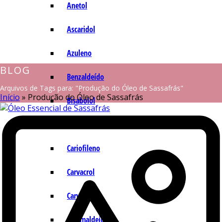
Anetol
Ascaridol
Azuleno
BLOG
Benzaldeído
Arquivos de Tags para: "Produção do Óleo de Sassafrás"
Início
»
Produção do Óleo de Sassafrás
Bisabolol
Camazuleno
Cariofileno
Carvacrol
Carvona
Cinamaldeído