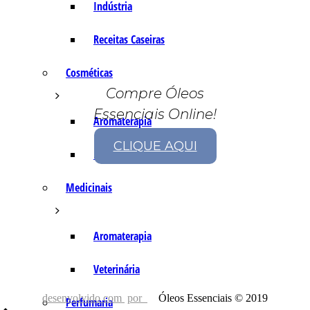
Indústria
Receitas Caseiras
Cosméticas
Compre Óleos
Essenciais Online!
Aromaterapia
CLIQUE AQUI
Fórmulas Caseiras
Medicinais
Aromaterapia
Veterinária
desenvolvido com
por
Óleos Essenciais © 2019
Perfumaria