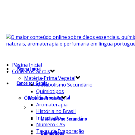
Página Inicial
Página Inicial
Conceitos Gerais
Matéria-Prima Vegetal
Conceitos Gerais
Metabolismo Secundário
Quimiotipos
Matéria-Prima Vegetal
Óleos Essenciais
Aromaterapia
História no Brasil
Introdução
Metabolismo Secundário
Número CAS
Taxas de Evaporação
Quimiotipos