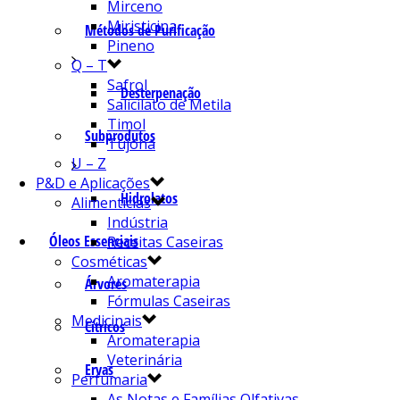
Mirceno
Miristicina
Métodos de Purificação
Pineno
Q – T
Safrol
Desterpenação
Salicilato de Metila
Timol
Subprodutos
Tujona
U – Z
P&D e Aplicações
Hidrolatos
Alimentícias
Indústria
Óleos Essenciais
Receitas Caseiras
Cosméticas
Aromaterapia
Árvores
Fórmulas Caseiras
Medicinais
Cítricos
Aromaterapia
Veterinária
Ervas
Perfumaria
As Notas e Famílias Olfativas