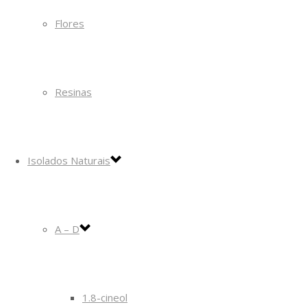
Flores
Resinas
Isolados Naturais
A – D
1.8-cineol