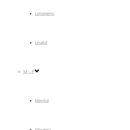
Limoneno
Linalol
M – P
Mentol
Mirceno