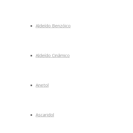
Aldeído Benzóico
Aldeído Cinâmico
Anetol
Ascaridol