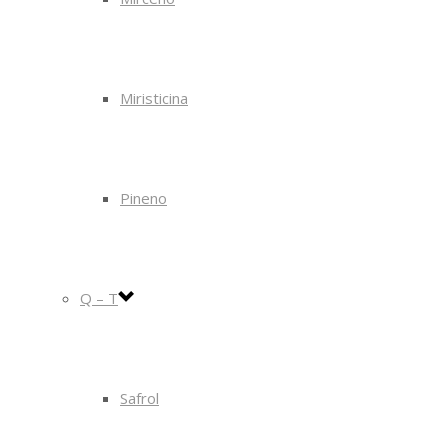
Miristicina
Pineno
Q – T
Safrol