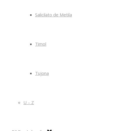
Salicilato de Metila
Timol
Tujona
U – Z