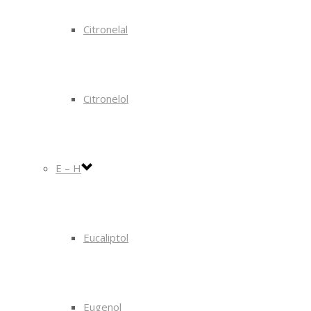
Citronelal
Citronelol
E – H
Eucaliptol
Eugenol