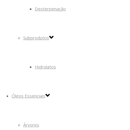
Desterpenação
Subprodutos
Hidrolatos
Óleos Essenciais
Árvores