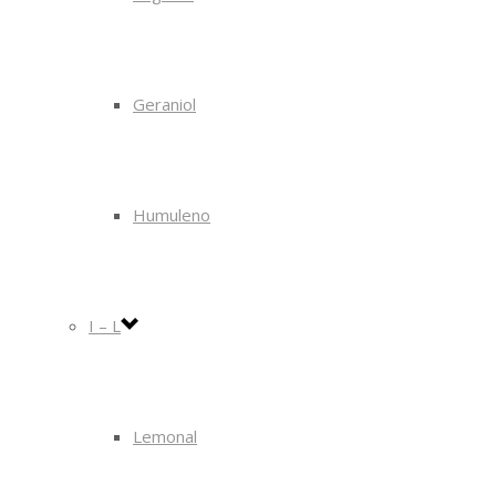
Geraniol
Humuleno
I – L
Lemonal