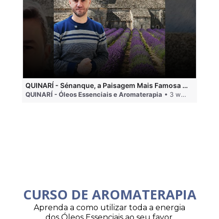
QUINARÍ - Sénanque, a Paisagem Mais Famosa da Aromaterapia
QUINARÍ - Óleos Essenciais e Aromaterapia
• 3 weeks ago
QU
CURSO DE AROMATERAPIA
Aprenda a como utilizar toda a energia
dos Óleos Essenciais ao seu favor.