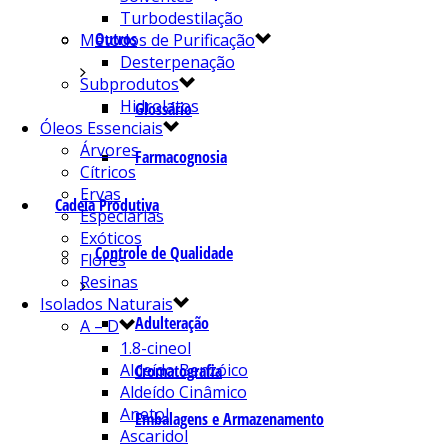
Turbodestilação
Outros
Métodos de Purificação
Desterpenação
Subprodutos
Hidrolatos
Glossário
Óleos Essenciais
Árvores
Farmacognosia
Cítricos
Ervas
Cadeia Produtiva
Especiarias
Exóticos
Controle de Qualidade
Flores
Resinas
Isolados Naturais
Adulteração
A – D
1.8-cineol
Aldeído Benzóico
Cromatografia
Aldeído Cinâmico
Anetol
Embalagens e Armazenamento
Ascaridol