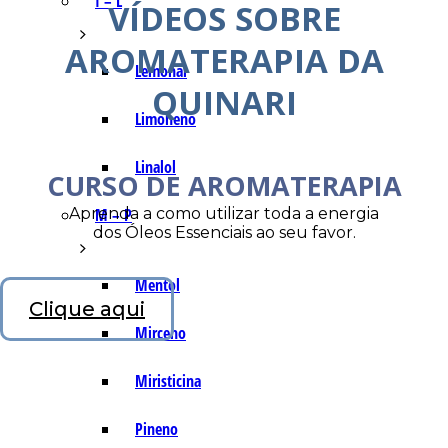
I – L
VÍDEOS SOBRE
AROMATERAPIA DA
Lemonal
QUINARI
Limoneno
Linalol
CURSO DE AROMATERAPIA
Aprenda a como utilizar toda a energia
M – P
dos Óleos Essenciais ao seu favor.
Mentol
Clique aqui
Mirceno
Miristicina
Pineno