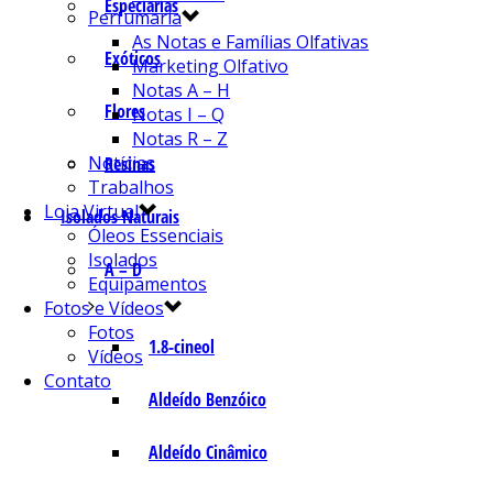
Especiarias
Perfumaria
As Notas e Famílias Olfativas
Exóticos
Marketing Olfativo
Notas A – H
Flores
Notas I – Q
Notas R – Z
Notícias
Resinas
Trabalhos
Loja Virtual
Isolados Naturais
Óleos Essenciais
Isolados
A – D
Equipamentos
Fotos e Vídeos
Fotos
1.8-cineol
Vídeos
Contato
Aldeído Benzóico
Aldeído Cinâmico