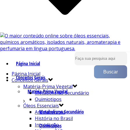
Página Inicial
Página Inicial
Conceitos Gerais
Conceitos Gerais
Matéria-Prima Vegetal
Matéria-Prima Vegetal
Metabolismo Secundário
Quimiotipos
Óleos Essenciais
Metabolismo Secundário
Aromaterapia
História no Brasil
Introdução
Quimiotipos