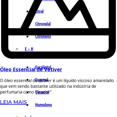
Citral
Citronelal
Citronelol
E – H
Eucaliptol
Óleo Essencial de Vetiver
Eugenol
O óleo essencial de vetiver é um líquido viscoso amarelado
que vem sendo bastante utilizado na indústria de
perfumaria como "fixador".
Geraniol
LEIA MAIS
Humuleno