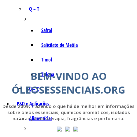
Q – T
Safrol
Salicilato de Metila
Timol
BEM-VINDO AO
Tujona
ÓLEOSESSENCIAIS.ORG
U – Z
P&D e Aplicações
Desde 2009, trazendo o que há de melhor em informações
sobre óleos essenciais, químicos aromáticos, isolados
Alimentícias
naturais, aromaterapia, fragrâncias e perfumaria.