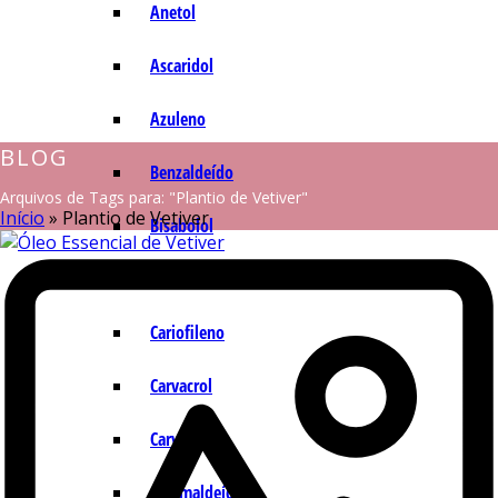
Anetol
Ascaridol
Azuleno
BLOG
Benzaldeído
Arquivos de Tags para: "Plantio de Vetiver"
Início
»
Plantio de Vetiver
Bisabolol
Camazuleno
Cariofileno
Carvacrol
Carvona
Cinamaldeído