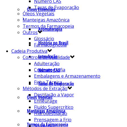
Número CAS
Taxas de Evaporação
Óleos Essenciais
Óleos Vegetais
Manteigas Amazônica
Termos da Farmacopeia
Aromaterapia
Outros
Glossário
História no Brasil
Farmacognosia
Cadeia Produtiva
Introdução
Controle de Qualidade
Adulteração
Cromatografia
Número CAS
Embalagens e Armazenamento
Ficha Técnica
Taxas de Evaporação
Métodos de Extração
Destilação a Vapor
Óleos Vegetais
Enfleurage
Fluído Supercrítico
Manteigas Amazônica
Hidrodestilação
Prensagem a Frio
Termos da Farmacopeia
Solventes