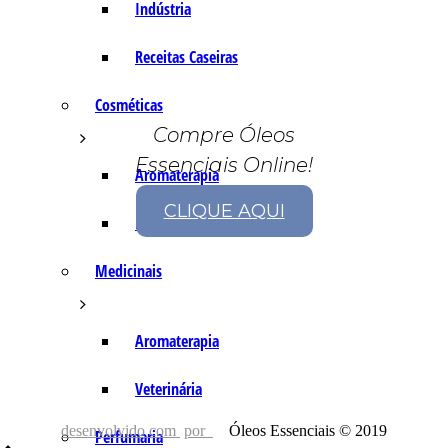
Indústria
Receitas Caseiras
Cosméticas
Compre Óleos
Essenciais Online!
Aromaterapia
CLIQUE AQUI
Fórmulas Caseiras
Medicinais
Aromaterapia
Veterinária
desenvolvido com
por
Óleos Essenciais © 2019
Perfumaria