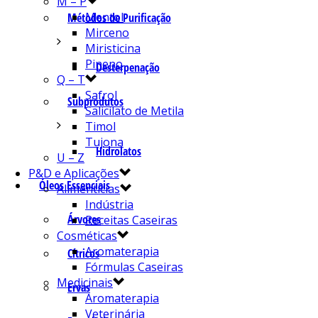
M – P
Mentol
Métodos de Purificação
Mirceno
Miristicina
Pineno
Desterpenação
Q – T
Safrol
Subprodutos
Salicilato de Metila
Timol
Tujona
Hidrolatos
U – Z
P&D e Aplicações
Óleos Essenciais
Alimentícias
Indústria
Árvores
Receitas Caseiras
Cosméticas
Aromaterapia
Cítricos
Fórmulas Caseiras
Medicinais
Ervas
Aromaterapia
Veterinária