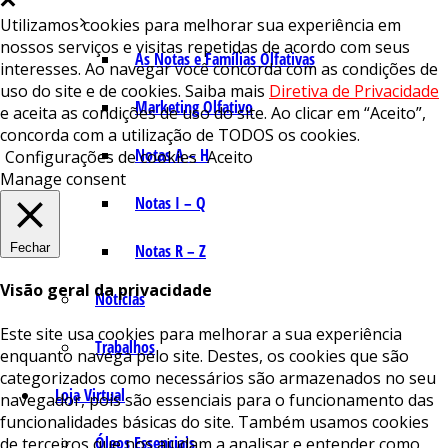
Utilizamos cookies para melhorar sua experiência em
nossos serviços e visitas repetidas de acordo com seus
As Notas e Famílias Olfativas
interesses. Ao navegar você concorda com as condições de
uso do site e de cookies. Saiba mais
Diretiva de Privacidade
Marketing Olfativo
e aceita as condições de uso do site. Ao clicar em “Aceito”,
concorda com a utilização de TODOS os cookies.
Notas A – H
Configurações de cookies
Aceito
Manage consent
Notas I – Q
Fechar
Notas R – Z
Visão geral da privacidade
Notícias
Este site usa cookies para melhorar a sua experiência
Trabalhos
enquanto navega pelo site. Destes, os cookies que são
categorizados como necessários são armazenados no seu
Loja Virtual
navegador, pois são essenciais para o funcionamento das
funcionalidades básicas do site. Também usamos cookies
Óleos Essenciais
de terceiros que nos ajudam a analisar e entender como