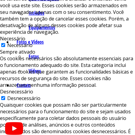
você usa este site. Esses cookies serão armazenados em
seu navegador apenas com o seu consentimento. Você
Isolados
também tem a opção de cancelar esses cookies. Porém, a
desativação de alguns desses cookies pode afetar sua
Equipamentos
experiência de navegação.
Necessário
Fotos e Vídeos
Necessário
Sempre ativado
Fotos
Os cookies necessários são absolutamente essenciais para
o funcionamento adequado do site. Esta categoria inclui
Vídeos
apenas cookies que garantem as funcionalidades básicas e
recursos de segurança do site. Esses cookies não
armazenam nenhuma informação pessoal.
Contato
Desnecessário
Desnecessário
Quaisquer cookies que possam não ser particularmente
necessários para o funcionamento do site e sejam usados ​​
especificamente para coletar dados pessoais do usuário
por meio de análises, anúncios e outros conteúdos
incorporados são denominados cookies desnecessários. É