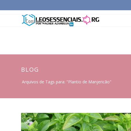
Página Inicial
Conceitos Gerais
Cadeia Pro
Contato
BLOG
Arquivos de Tags para: "Plantio de Manjericão"