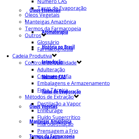
Número CAS
Taxas de Evaporação
Óleos Essenciais
Óleos Vegetais
Manteigas Amazônica
Termos da Farmacopeia
Aromaterapia
Outros
Glossário
História no Brasil
Farmacognosia
Cadeia Produtiva
Introdução
Controle de Qualidade
Adulteração
Cromatografia
Número CAS
Embalagens e Armazenamento
Ficha Técnica
Taxas de Evaporação
Métodos de Extração
Destilação a Vapor
Óleos Vegetais
Enfleurage
Fluído Supercrítico
Manteigas Amazônica
Hidrodestilação
Prensagem a Frio
Termos da Farmacopeia
Solventes