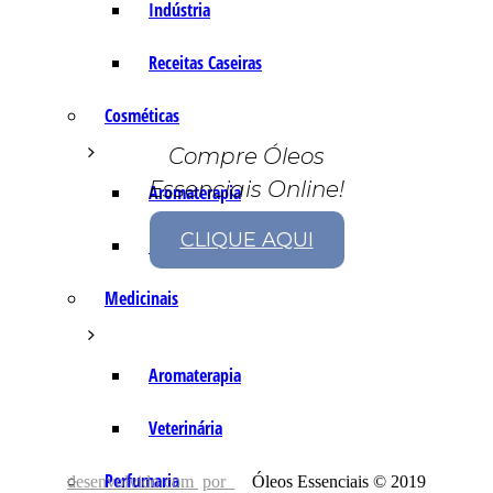
Indústria
Receitas Caseiras
Cosméticas
Compre Óleos
Essenciais Online!
Aromaterapia
CLIQUE AQUI
Fórmulas Caseiras
Medicinais
Aromaterapia
Veterinária
Perfumaria
desenvolvido com
por
Óleos Essenciais © 2019