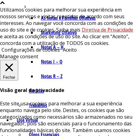
Utilizamos cookies para melhorar sua experiência em
nossos serviços e visitas repetidas de acordo com seus
As Notas e Famílias Olfativas
interesses. Ao navegar você concorda com as condições de
uso do site e de cookies. Saiba mais
Diretiva de Privacidade
Marketing Olfativo
e aceita as condições de uso do site. Ao clicar em “Aceito”,
concorda com a utilização de TODOS os cookies.
Notas A – H
Configurações de cookies
Aceito
Manage consent
Notas I – Q
Notas R – Z
Fechar
Visão geral da privacidade
Notícias
Este site usa cookies para melhorar a sua experiência
Trabalhos
enquanto navega pelo site. Destes, os cookies que são
categorizados como necessários são armazenados no seu
Loja Virtual
navegador, pois são essenciais para o funcionamento das
funcionalidades básicas do site. Também usamos cookies
Óleos Essenciais