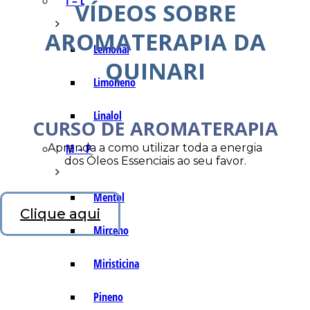
I – L
VÍDEOS SOBRE
AROMATERAPIA DA
Lemonal
QUINARI
Limoneno
Linalol
CURSO DE AROMATERAPIA
Aprenda a como utilizar toda a energia
M – P
dos Óleos Essenciais ao seu favor.
Mentol
Clique aqui
Mirceno
Miristicina
Pineno