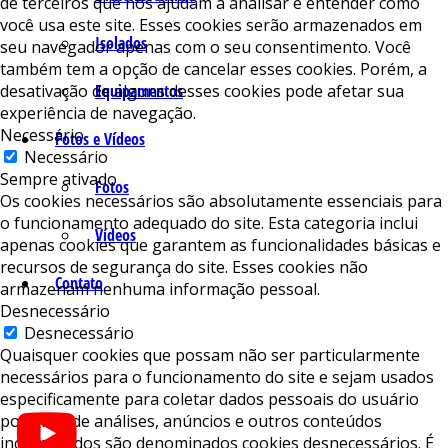
de terceiros que nos ajudam a analisar e entender como
você usa este site. Esses cookies serão armazenados em
Isolados
seu navegador apenas com o seu consentimento. Você
também tem a opção de cancelar esses cookies. Porém, a
desativação de alguns desses cookies pode afetar sua
Equipamentos
experiência de navegação.
Necessário
Fotos e Vídeos
Necessário
Sempre ativado
Fotos
Os cookies necessários são absolutamente essenciais para
o funcionamento adequado do site. Esta categoria inclui
Vídeos
apenas cookies que garantem as funcionalidades básicas e
recursos de segurança do site. Esses cookies não
Contato
armazenam nenhuma informação pessoal.
Desnecessário
Desnecessário
Quaisquer cookies que possam não ser particularmente
necessários para o funcionamento do site e sejam usados ​​
especificamente para coletar dados pessoais do usuário
por meio de análises, anúncios e outros conteúdos
incorporados são denominados cookies desnecessários. É