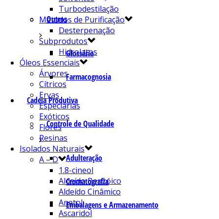
Turbodestilação
Outros
Métodos de Purificação
Desterpenação
Subprodutos
Hidrolatos
Glossário
Óleos Essenciais
Árvores
Farmacognosia
Cítricos
Ervas
Cadeia Produtiva
Especiarias
Exóticos
Controle de Qualidade
Flores
Resinas
Isolados Naturais
Adulteração
A – D
1.8-cineol
Aldeído Benzóico
Cromatografia
Aldeído Cinâmico
Anetol
Embalagens e Armazenamento
Ascaridol