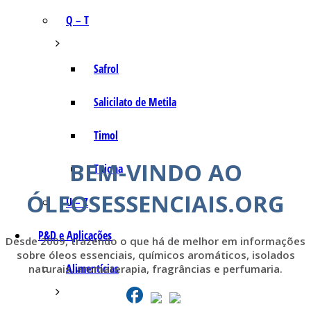
Q – T
Safrol
Salicilato de Metila
Timol
BEM-VINDO AO
Tujona
ÓLEOSESSENCIAIS.ORG
U – Z
P&D e Aplicações
Desde 2009, trazendo o que há de melhor em informações
sobre óleos essenciais, químicos aromáticos, isolados
Alimentícias
naturais, aromaterapia, fragrâncias e perfumaria.