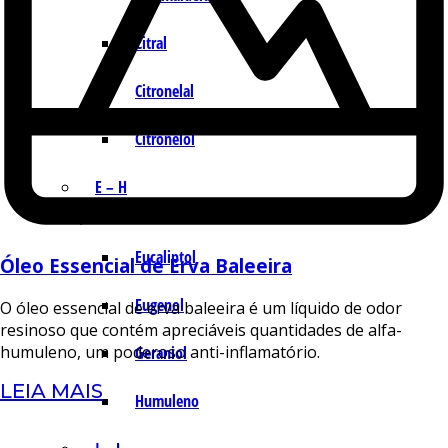
Citral
Citronelal
Citronelol
E – H
Eucaliptol
Óleo Essencial de Erva Baleeira
Eugenol
O óleo essencial de erva baleeira é um líquido de odor
resinoso que contém apreciáveis quantidades de alfa-
humuleno, um poderoso anti-inflamatório.
Geraniol
LEIA MAIS
Humuleno