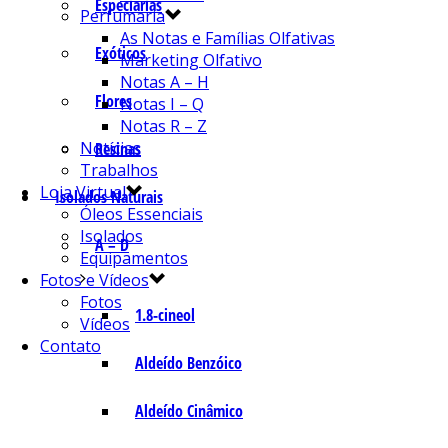
Especiarias
Perfumaria
As Notas e Famílias Olfativas
Exóticos
Marketing Olfativo
Notas A – H
Flores
Notas I – Q
Notas R – Z
Notícias
Resinas
Trabalhos
Loja Virtual
Isolados Naturais
Óleos Essenciais
Isolados
A – D
Equipamentos
Fotos e Vídeos
Fotos
1.8-cineol
Vídeos
Contato
Aldeído Benzóico
Aldeído Cinâmico