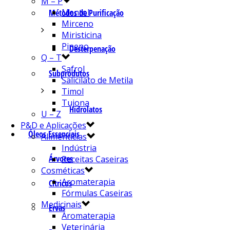
M – P
Mentol
Métodos de Purificação
Mirceno
Miristicina
Pineno
Desterpenação
Q – T
Safrol
Subprodutos
Salicilato de Metila
Timol
Tujona
Hidrolatos
U – Z
P&D e Aplicações
Óleos Essenciais
Alimentícias
Indústria
Árvores
Receitas Caseiras
Cosméticas
Aromaterapia
Cítricos
Fórmulas Caseiras
Medicinais
Ervas
Aromaterapia
Veterinária