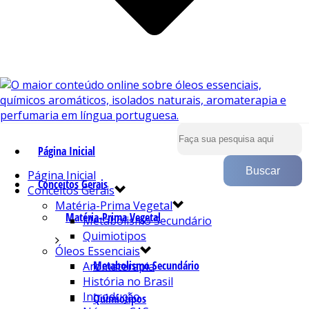
Página Inicial
Página Inicial
Conceitos Gerais
Conceitos Gerais
Matéria-Prima Vegetal
Matéria-Prima Vegetal
Metabolismo Secundário
Quimiotipos
Óleos Essenciais
Metabolismo Secundário
Aromaterapia
História no Brasil
Introdução
Quimiotipos