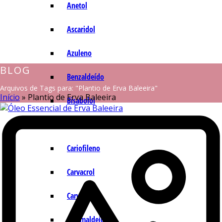
Anetol
Ascaridol
Azuleno
BLOG
Benzaldeído
Arquivos de Tags para: "Plantio de Erva Baleeira"
Início
»
Plantio de Erva Baleeira
Bisabolol
Camazuleno
Cariofileno
Carvacrol
Carvona
Cinamaldeído