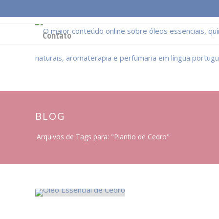
Página Inicial
Conceitos Gerais
Cadeia Pro
Contato
BLOG
Arquivos de Tags para: "Plantio de Cedro"