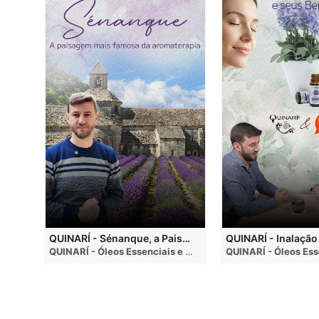
QUINARI - Métodos de Extração de Óleos Essenciais
QUINARÍ - Sénanque, a Paisagem Mais Famosa da Aromaterapia
QUINARÍ - Óleos Essenciais e Aromaterapia
• 4 months ago
QUINARÍ - Óleos Essenciais e Aromaterapia
• 3 weeks ago