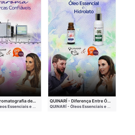
QUINARÍ - Cromatografia de Óleos Essenciais, ABRAROMA e Marcas Confiáveis
QUINARÍ - Diferença Entre Óleo Essencial e Hidrolato
ths ago
QUINARÍ - Óleos Essenciais e Aromaterapia
• 3 months ago
QUINARÍ - Óleos Essenciais e Aromaterapia