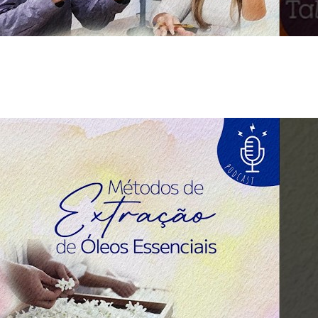
Indústria
Receitas Caseiras
Cosméticas
Aromaterapia
Fórmulas Caseiras
Medicinais
Aromaterapia
Veterinária
Perfumaria