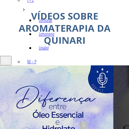
I – L
VÍDEOS SOBRE
Lemonal
AROMATERAPIA DA
Limoneno
QUINARI
Linalol
M – P
Mentol
Mirceno
Miristicina
Pineno