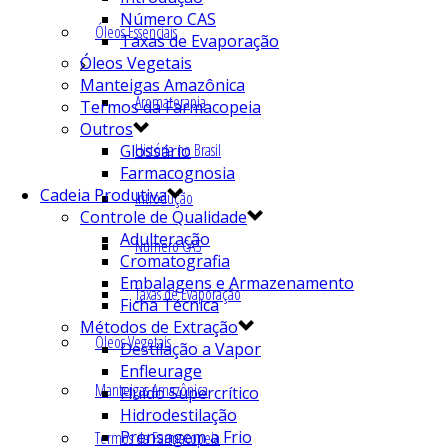
Número CAS
Óleos Essenciais
Taxas de Evaporação
Óleos Vegetais
Manteigas Amazônica
Aromaterapia
Termos da Farmacopeia
Outros
História no Brasil
Glossário
Farmacognosia
Cadeia Produtiva
Introdução
Controle de Qualidade
Adulteração
Número CAS
Cromatografia
Embalagens e Armazenamento
Taxas de Evaporação
Ficha Técnica
Métodos de Extração
Óleos Vegetais
Destilação a Vapor
Enfleurage
Manteigas Amazônica
Fluído Supercrítico
Hidrodestilação
Prensagem a Frio
Termos da Farmacopeia