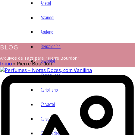
Anetol
Ascaridol
Azuleno
BLOG
Benzaldeído
Arquivos de Tags para: "Pierre Bourdon"
Bisabolol
Início
»
Pierre Bourdon
Camazuleno
Cariofileno
Carvacrol
Carvona
Cinamaldeído