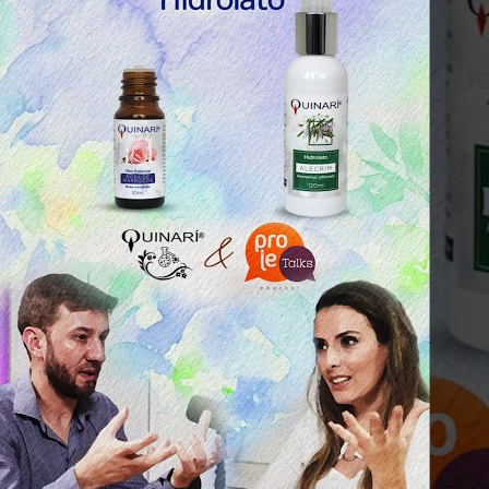
Q – T
Safrol
Salicilato de Metila
Timol
Tujona
U – Z
P&D e Aplicações
Alimentícias