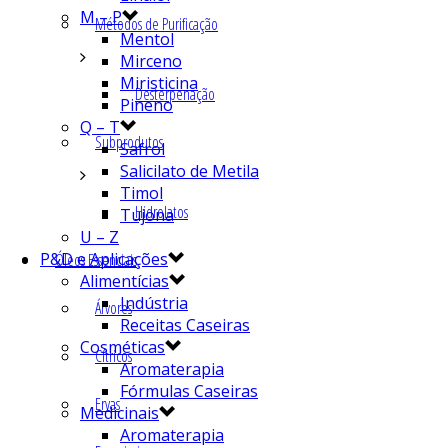
M – P
Métodos de Purificação
Mentol
Mirceno
Miristicina
Desterpenação
Pineno
Q – T
Subprodutos
Safrol
Salicilato de Metila
Timol
Hidrolatos
Tujona
U – Z
P&D e Aplicações
Óleos Essenciais
Alimentícias
Indústria
Árvores
Receitas Caseiras
Cosméticas
Cítricos
Aromaterapia
Fórmulas Caseiras
Ervas
Medicinais
Aromaterapia