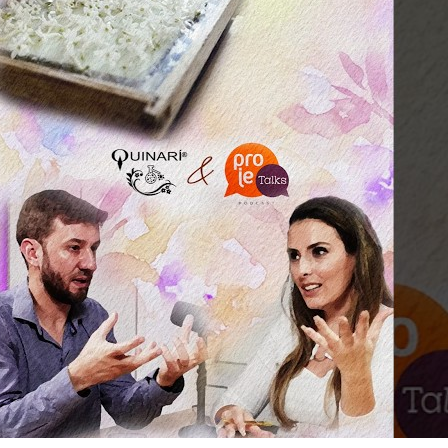
As Notas e Famílias Olfativas
Marketing Olfativo
Notas A – H
Notas I – Q
Notas R – Z
Notícias
Trabalhos
Loja Virtual
Óleos Essenciais