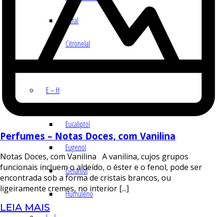
Citral
Citronelal
Citronelol
E – H
Eucaliptol
Perfumes – Notas Doces, com Vanilina
Eugenol
Notas Doces, com Vanilina A vanilina, cujos grupos
funcionais incluem o aldeído, o éster e o fenol, pode ser
Geraniol
encontrada sob a forma de cristais brancos, ou
ligeiramente cremes, no interior [...]
Humuleno
LEIA MAIS