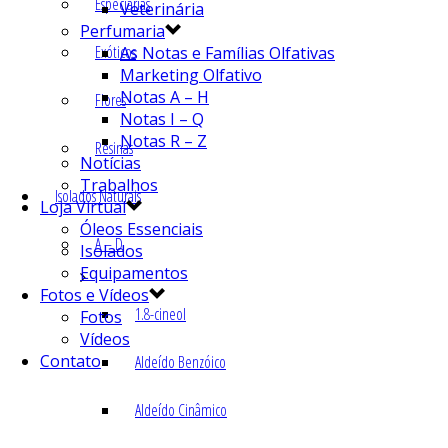
Especiarias
Veterinária
Perfumaria
Exóticos
As Notas e Famílias Olfativas
Marketing Olfativo
Notas A – H
Flores
Notas I – Q
Notas R – Z
Resinas
Notícias
Trabalhos
Isolados Naturais
Loja Virtual
Óleos Essenciais
A – D
Isolados
Equipamentos
Fotos e Vídeos
1.8-cineol
Fotos
Vídeos
Contato
Aldeído Benzóico
Aldeído Cinâmico