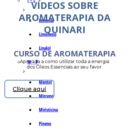
I – L
VÍDEOS SOBRE
AROMATERAPIA DA
Lemonal
QUINARI
Limoneno
Linalol
CURSO DE AROMATERAPIA
Aprenda a como utilizar toda a energia
M – P
dos Óleos Essenciais ao seu favor.
Mentol
Clique aqui
Mirceno
Miristicina
Pineno