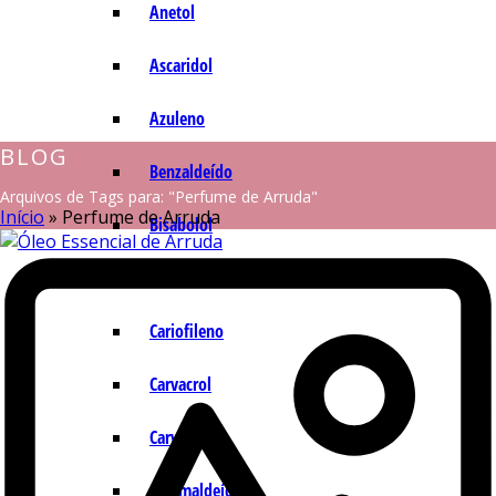
Anetol
Ascaridol
Azuleno
BLOG
Benzaldeído
Arquivos de Tags para: "Perfume de Arruda"
Início
»
Perfume de Arruda
Bisabolol
Camazuleno
Cariofileno
Carvacrol
Carvona
Cinamaldeído