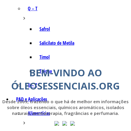
Q – T
Safrol
Salicilato de Metila
Timol
BEM-VINDO AO
Tujona
ÓLEOSESSENCIAIS.ORG
U – Z
P&D e Aplicações
Desde 2009, trazendo o que há de melhor em informações
sobre óleos essenciais, químicos aromáticos, isolados
Alimentícias
naturais, aromaterapia, fragrâncias e perfumaria.