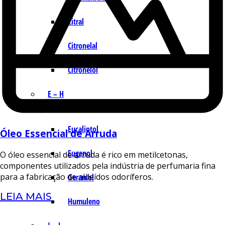
Citral
Citronelal
Citronelol
E – H
Eucaliptol
Óleo Essencial de Arruda
Eugenol
O óleo essencial de arruda é rico em metilcetonas,
componentes utilizados pela indústria de perfumaria fina
para a fabricação de aldeídos odoríferos.
Geraniol
LEIA MAIS
Humuleno