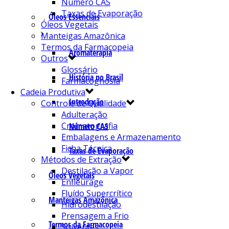
Número CAS
Taxas de Evaporação
Óleos Essenciais
Óleos Vegetais
Manteigas Amazônica
Termos da Farmacopeia
Aromaterapia
Outros
Glossário
História no Brasil
Farmacognosia
Cadeia Produtiva
Introdução
Controle de Qualidade
Adulteração
Cromatografia
Número CAS
Embalagens e Armazenamento
Ficha Técnica
Taxas de Evaporação
Métodos de Extração
Destilação a Vapor
Óleos Vegetais
Enfleurage
Fluído Supercrítico
Manteigas Amazônica
Hidrodestilação
Prensagem a Frio
Termos da Farmacopeia
Solventes