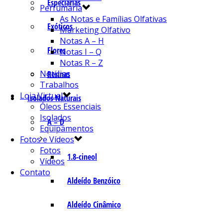
Especiarias
Perfumaria
As Notas e Famílias Olfativas
Exóticos
Marketing Olfativo
Notas A – H
Flores
Notas I – Q
Notas R – Z
Notícias
Resinas
Trabalhos
Loja Virtual
Isolados Naturais
Óleos Essenciais
Isolados
A – D
Equipamentos
Fotos e Vídeos
Fotos
1.8-cineol
Vídeos
Contato
Aldeído Benzóico
Aldeído Cinâmico