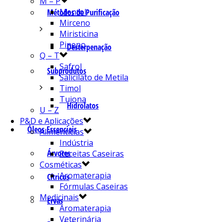
M – P
Mentol
Métodos de Purificação
Mirceno
Miristicina
Pineno
Desterpenação
Q – T
Safrol
Subprodutos
Salicilato de Metila
Timol
Tujona
Hidrolatos
U – Z
P&D e Aplicações
Óleos Essenciais
Alimentícias
Indústria
Árvores
Receitas Caseiras
Cosméticas
Aromaterapia
Cítricos
Fórmulas Caseiras
Medicinais
Ervas
Aromaterapia
Veterinária