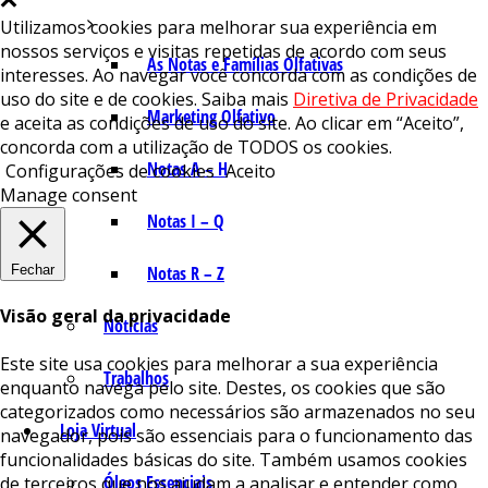
Utilizamos cookies para melhorar sua experiência em
nossos serviços e visitas repetidas de acordo com seus
As Notas e Famílias Olfativas
interesses. Ao navegar você concorda com as condições de
uso do site e de cookies. Saiba mais
Diretiva de Privacidade
Marketing Olfativo
e aceita as condições de uso do site. Ao clicar em “Aceito”,
concorda com a utilização de TODOS os cookies.
Notas A – H
Configurações de cookies
Aceito
Manage consent
Notas I – Q
Fechar
Notas R – Z
Visão geral da privacidade
Notícias
Este site usa cookies para melhorar a sua experiência
Trabalhos
enquanto navega pelo site. Destes, os cookies que são
categorizados como necessários são armazenados no seu
Loja Virtual
navegador, pois são essenciais para o funcionamento das
funcionalidades básicas do site. Também usamos cookies
Óleos Essenciais
de terceiros que nos ajudam a analisar e entender como