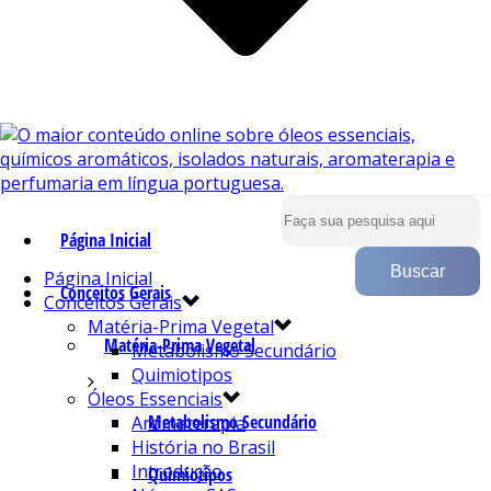
Página Inicial
Página Inicial
Conceitos Gerais
Conceitos Gerais
Matéria-Prima Vegetal
Matéria-Prima Vegetal
Metabolismo Secundário
Quimiotipos
Óleos Essenciais
Metabolismo Secundário
Aromaterapia
História no Brasil
Introdução
Quimiotipos