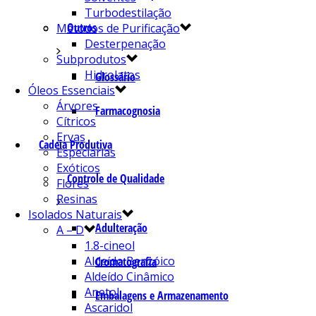
Turbodestilação
Outros
Métodos de Purificação
Desterpenação
Subprodutos
Hidrolatos
Glossário
Óleos Essenciais
Árvores
Farmacognosia
Cítricos
Ervas
Cadeia Produtiva
Especiarias
Exóticos
Controle de Qualidade
Flores
Resinas
Isolados Naturais
Adulteração
A – D
1.8-cineol
Aldeído Benzóico
Cromatografia
Aldeído Cinâmico
Anetol
Embalagens e Armazenamento
Ascaridol