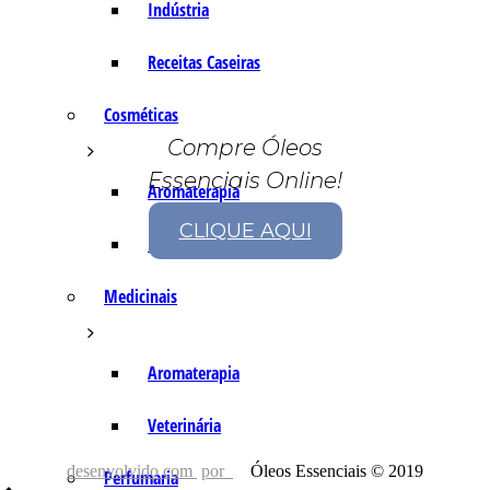
Indústria
Receitas Caseiras
Cosméticas
Compre Óleos
Essenciais Online!
Aromaterapia
CLIQUE AQUI
Fórmulas Caseiras
Medicinais
Aromaterapia
Veterinária
desenvolvido com
por
Óleos Essenciais © 2019
Perfumaria