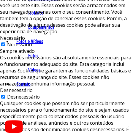
você usa este site. Esses cookies serão armazenados em
seu navegador apenas com o seu consentimento. Você
Isolados
também tem a opção de cancelar esses cookies. Porém, a
desativação de alguns desses cookies pode afetar sua
Equipamentos
experiência de navegação.
Necessário
Fotos e Vídeos
Necessário
Sempre ativado
Fotos
Os cookies necessários são absolutamente essenciais para
o funcionamento adequado do site. Esta categoria inclui
Vídeos
apenas cookies que garantem as funcionalidades básicas e
recursos de segurança do site. Esses cookies não
armazenam nenhuma informação pessoal.
Contato
Desnecessário
Desnecessário
Quaisquer cookies que possam não ser particularmente
necessários para o funcionamento do site e sejam usados ​​
especificamente para coletar dados pessoais do usuário
por meio de análises, anúncios e outros conteúdos
incorporados são denominados cookies desnecessários. É