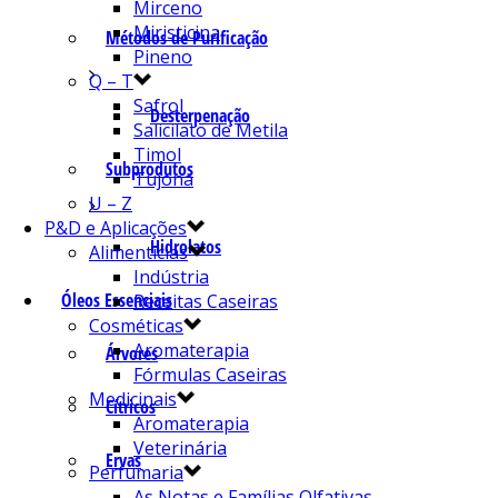
Mirceno
Miristicina
Métodos de Purificação
Pineno
Q – T
Safrol
Desterpenação
Salicilato de Metila
Timol
Subprodutos
Tujona
U – Z
P&D e Aplicações
Hidrolatos
Alimentícias
Indústria
Óleos Essenciais
Receitas Caseiras
Cosméticas
Aromaterapia
Árvores
Fórmulas Caseiras
Medicinais
Cítricos
Aromaterapia
Veterinária
Ervas
Perfumaria
As Notas e Famílias Olfativas