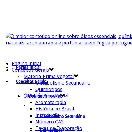
Página Inicial
Página Inicial
Conceitos Gerais
Matéria-Prima Vegetal
Conceitos Gerais
Metabolismo Secundário
Quimiotipos
Matéria-Prima Vegetal
Óleos Essenciais
Aromaterapia
História no Brasil
Introdução
Metabolismo Secundário
Número CAS
Taxas de Evaporação
Quimiotipos