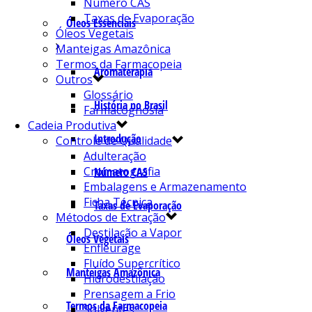
Número CAS
Taxas de Evaporação
Óleos Essenciais
Óleos Vegetais
Manteigas Amazônica
Termos da Farmacopeia
Aromaterapia
Outros
Glossário
História no Brasil
Farmacognosia
Cadeia Produtiva
Introdução
Controle de Qualidade
Adulteração
Cromatografia
Número CAS
Embalagens e Armazenamento
Ficha Técnica
Taxas de Evaporação
Métodos de Extração
Destilação a Vapor
Óleos Vegetais
Enfleurage
Fluído Supercrítico
Manteigas Amazônica
Hidrodestilação
Prensagem a Frio
Termos da Farmacopeia
Solventes