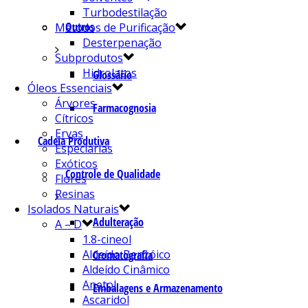
Turbodestilação
Outros
Métodos de Purificação
Desterpenação
Subprodutos
Hidrolatos
Glossário
Óleos Essenciais
Árvores
Farmacognosia
Cítricos
Ervas
Cadeia Produtiva
Especiarias
Exóticos
Controle de Qualidade
Flores
Resinas
Isolados Naturais
Adulteração
A – D
1.8-cineol
Aldeído Benzóico
Cromatografia
Aldeído Cinâmico
Anetol
Embalagens e Armazenamento
Ascaridol