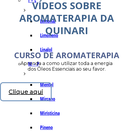
I – L
VÍDEOS SOBRE
AROMATERAPIA DA
Lemonal
QUINARI
Limoneno
Linalol
CURSO DE AROMATERAPIA
Aprenda a como utilizar toda a energia
M – P
dos Óleos Essenciais ao seu favor.
Mentol
Clique aqui
Mirceno
Miristicina
Pineno