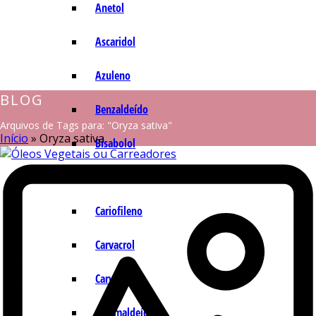
Anetol
Ascaridol
Azuleno
BLOG
Benzaldeído
Arquivos de Tags para: "Oryza sativa"
Início
»
Oryza sativa
Bisabolol
Camazuleno
Cariofileno
Carvacrol
Carvona
Cinamaldeído