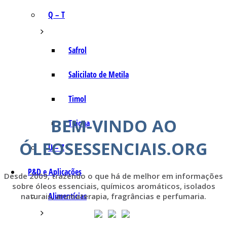
Q – T
Safrol
Salicilato de Metila
Timol
BEM-VINDO AO
Tujona
ÓLEOSESSENCIAIS.ORG
U – Z
P&D e Aplicações
Desde 2009, trazendo o que há de melhor em informações
sobre óleos essenciais, químicos aromáticos, isolados
Alimentícias
naturais, aromaterapia, fragrâncias e perfumaria.