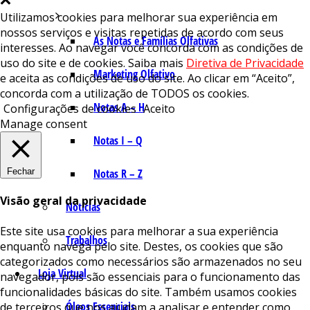
Utilizamos cookies para melhorar sua experiência em
nossos serviços e visitas repetidas de acordo com seus
As Notas e Famílias Olfativas
interesses. Ao navegar você concorda com as condições de
uso do site e de cookies. Saiba mais
Diretiva de Privacidade
Marketing Olfativo
e aceita as condições de uso do site. Ao clicar em “Aceito”,
concorda com a utilização de TODOS os cookies.
Notas A – H
Configurações de cookies
Aceito
Manage consent
Notas I – Q
Fechar
Notas R – Z
Visão geral da privacidade
Notícias
Este site usa cookies para melhorar a sua experiência
Trabalhos
enquanto navega pelo site. Destes, os cookies que são
categorizados como necessários são armazenados no seu
Loja Virtual
navegador, pois são essenciais para o funcionamento das
funcionalidades básicas do site. Também usamos cookies
Óleos Essenciais
de terceiros que nos ajudam a analisar e entender como