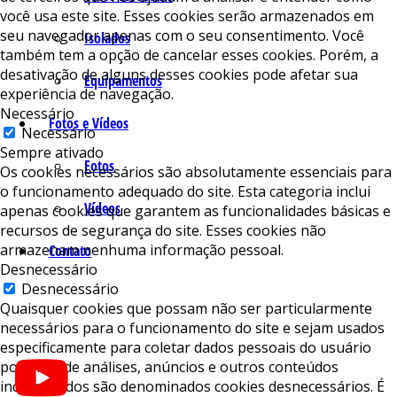
você usa este site. Esses cookies serão armazenados em
seu navegador apenas com o seu consentimento. Você
Isolados
também tem a opção de cancelar esses cookies. Porém, a
desativação de alguns desses cookies pode afetar sua
Equipamentos
experiência de navegação.
Necessário
Fotos e Vídeos
Necessário
Sempre ativado
Fotos
Os cookies necessários são absolutamente essenciais para
o funcionamento adequado do site. Esta categoria inclui
Vídeos
apenas cookies que garantem as funcionalidades básicas e
recursos de segurança do site. Esses cookies não
armazenam nenhuma informação pessoal.
Contato
Desnecessário
Desnecessário
Quaisquer cookies que possam não ser particularmente
necessários para o funcionamento do site e sejam usados ​​
especificamente para coletar dados pessoais do usuário
por meio de análises, anúncios e outros conteúdos
incorporados são denominados cookies desnecessários. É