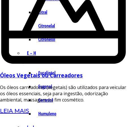
Citral
Citronelal
Citronelol
E – H
Eucaliptol
Óleos Vegetais ou Carreadores
Eugenol
Os óleos carreadores (vegetais) são utilizados para veicular
os óleos essenciais, seja para ingestão, odorização
ambiental, massagem ou fim cosmético.
Geraniol
LEIA MAIS
Humuleno