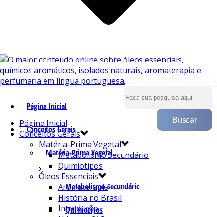
Página Inicial
Página Inicial
Conceitos Gerais
Conceitos Gerais
Matéria-Prima Vegetal
Matéria-Prima Vegetal
Metabolismo Secundário
Quimiotipos
Óleos Essenciais
Metabolismo Secundário
Aromaterapia
História no Brasil
Introdução
Quimiotipos