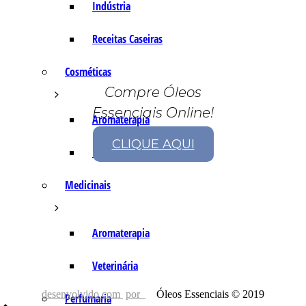
Indústria
Receitas Caseiras
Cosméticas
Compre Óleos
Essenciais Online!
Aromaterapia
CLIQUE AQUI
Fórmulas Caseiras
Medicinais
Aromaterapia
Veterinária
desenvolvido com
por
Óleos Essenciais © 2019
Perfumaria