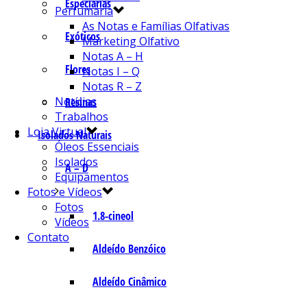
Especiarias
Perfumaria
As Notas e Famílias Olfativas
Exóticos
Marketing Olfativo
Notas A – H
Flores
Notas I – Q
Notas R – Z
Notícias
Resinas
Trabalhos
Loja Virtual
Isolados Naturais
Óleos Essenciais
Isolados
A – D
Equipamentos
Fotos e Vídeos
Fotos
1.8-cineol
Vídeos
Contato
Aldeído Benzóico
Aldeído Cinâmico