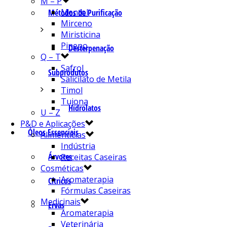
M – P
Mentol
Métodos de Purificação
Mirceno
Miristicina
Pineno
Desterpenação
Q – T
Safrol
Subprodutos
Salicilato de Metila
Timol
Tujona
Hidrolatos
U – Z
P&D e Aplicações
Óleos Essenciais
Alimentícias
Indústria
Árvores
Receitas Caseiras
Cosméticas
Aromaterapia
Cítricos
Fórmulas Caseiras
Medicinais
Ervas
Aromaterapia
Veterinária