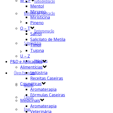
M – P
Turbodestilação
Mentol
Mirceno
Métodos de Purificação
Miristicina
Pineno
Q – T
Desterpenação
Safrol
Salicilato de Metila
Subprodutos
Timol
Tujona
U – Z
Hidrolatos
P&D e Aplicações
Alimentícias
Indústria
Óleos Essenciais
Receitas Caseiras
Cosméticas
Árvores
Aromaterapia
Fórmulas Caseiras
Cítricos
Medicinais
Aromaterapia
Ervas
Veterinária