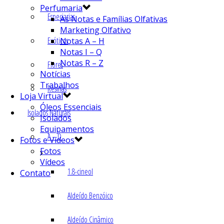
Perfumaria
Especiarias
As Notas e Famílias Olfativas
Marketing Olfativo
Exóticos
Notas A – H
Notas I – Q
Notas R – Z
Flores
Notícias
Trabalhos
Resinas
Loja Virtual
Óleos Essenciais
Isolados Naturais
Isolados
Equipamentos
A – D
Fotos e Vídeos
Fotos
Vídeos
1.8-cineol
Contato
Aldeído Benzóico
Aldeído Cinâmico