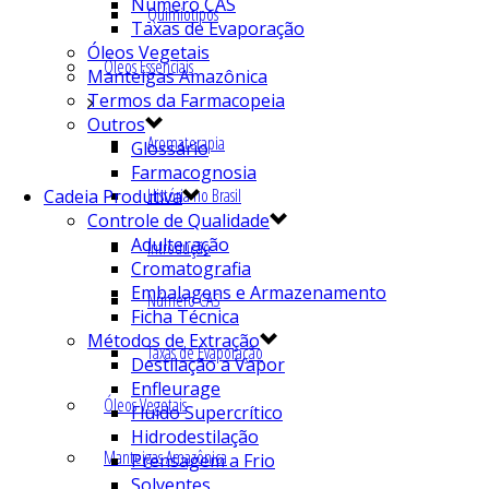
Número CAS
Quimiotipos
Taxas de Evaporação
Óleos Vegetais
Óleos Essenciais
Manteigas Amazônica
Termos da Farmacopeia
Outros
Aromaterapia
Glossário
Farmacognosia
História no Brasil
Cadeia Produtiva
Controle de Qualidade
Adulteração
Introdução
Cromatografia
Embalagens e Armazenamento
Número CAS
Ficha Técnica
Métodos de Extração
Taxas de Evaporação
Destilação a Vapor
Enfleurage
Óleos Vegetais
Fluído Supercrítico
Hidrodestilação
Manteigas Amazônica
Prensagem a Frio
Solventes