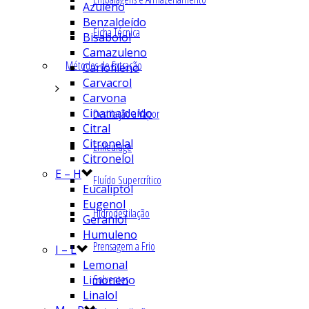
Azuleno
Benzaldeído
Ficha Técnica
Bisabolol
Camazuleno
Métodos de Extração
Cariofileno
Carvacrol
Carvona
Cinamaldeído
Destilação a Vapor
Citral
Citronelal
Enfleurage
Citronelol
E – H
Fluído Supercrítico
Eucaliptol
Eugenol
Hidrodestilação
Geraniol
Humuleno
Prensagem a Frio
I – L
Lemonal
Solventes
Limoneno
Linalol