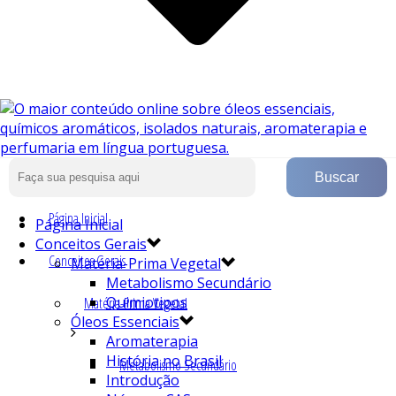
Página Inicial
Página Inicial
Conceitos Gerais
Conceitos Gerais
Matéria-Prima Vegetal
Metabolismo Secundário
Quimiotipos
Matéria-Prima Vegetal
Óleos Essenciais
Aromaterapia
História no Brasil
Metabolismo Secundário
Introdução