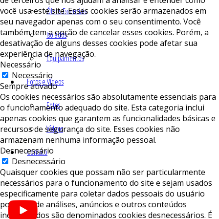
você usa este site. Esses cookies serão armazenados em
Óleos Essenciais
seu navegador apenas com o seu consentimento. Você
também tem a opção de cancelar esses cookies. Porém, a
Isolados
desativação de alguns desses cookies pode afetar sua
experiência de navegação.
Equipamentos
Necessário
Necessário
Fotos e Vídeos
Sempre ativado
Os cookies necessários são absolutamente essenciais para
Fotos
o funcionamento adequado do site. Esta categoria inclui
apenas cookies que garantem as funcionalidades básicas e
Vídeos
recursos de segurança do site. Esses cookies não
armazenam nenhuma informação pessoal.
Desnecessário
Contato
Desnecessário
Quaisquer cookies que possam não ser particularmente
necessários para o funcionamento do site e sejam usados ​​
especificamente para coletar dados pessoais do usuário
por meio de análises, anúncios e outros conteúdos
incorporados são denominados cookies desnecessários. É