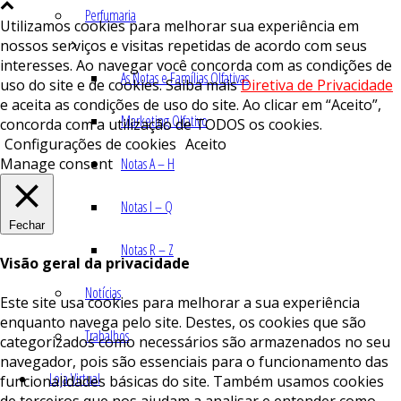
Perfumaria
Utilizamos cookies para melhorar sua experiência em
nossos serviços e visitas repetidas de acordo com seus
interesses. Ao navegar você concorda com as condições de
As Notas e Famílias Olfativas
uso do site e de cookies. Saiba mais
Diretiva de Privacidade
e aceita as condições de uso do site. Ao clicar em “Aceito”,
Marketing Olfativo
concorda com a utilização de TODOS os cookies.
Configurações de cookies
Aceito
Manage consent
Notas A – H
Notas I – Q
Fechar
Notas R – Z
Visão geral da privacidade
Notícias
Este site usa cookies para melhorar a sua experiência
enquanto navega pelo site. Destes, os cookies que são
Trabalhos
categorizados como necessários são armazenados no seu
navegador, pois são essenciais para o funcionamento das
Loja Virtual
funcionalidades básicas do site. Também usamos cookies
de terceiros que nos ajudam a analisar e entender como