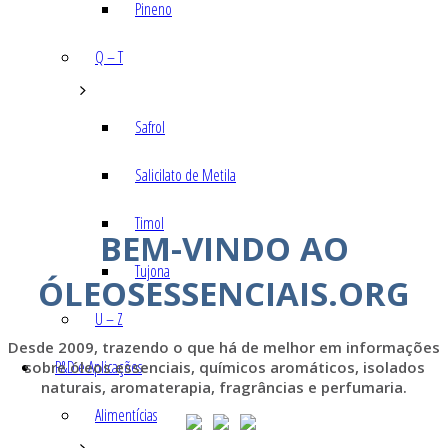
Pineno
Q – T
Safrol
Salicilato de Metila
Timol
BEM-VINDO AO
Tujona
ÓLEOSESSENCIAIS.ORG
U – Z
Desde 2009, trazendo o que há de melhor em informações
P&D e Aplicações
sobre óleos essenciais, químicos aromáticos, isolados
naturais, aromaterapia, fragrâncias e perfumaria.
Alimentícias