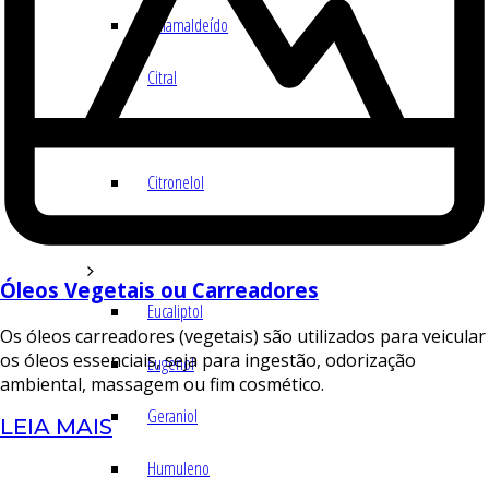
Cinamaldeído
Citral
Citronelal
Citronelol
E – H
Óleos Vegetais ou Carreadores
Eucaliptol
Os óleos carreadores (vegetais) são utilizados para veicular
os óleos essenciais, seja para ingestão, odorização
Eugenol
ambiental, massagem ou fim cosmético.
Geraniol
LEIA MAIS
Humuleno