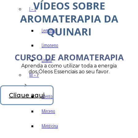
VÍDEOS SOBRE
I – L
AROMATERAPIA DA
QUINARI
Lemonal
Limoneno
CURSO DE AROMATERAPIA
Linalol
Aprenda a como utilizar toda a energia
dos Óleos Essenciais ao seu favor.
M – P
Clique aqui
Mentol
Mirceno
Miristicina