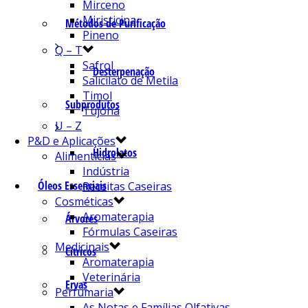
Mirceno
Miristicina
Métodos de Purificação
Pineno
Q – T
Safrol
Desterpenação
Salicilato de Metila
Timol
Subprodutos
Tujona
U – Z
P&D e Aplicações
Hidrolatos
Alimentícias
Indústria
Óleos Essenciais
Receitas Caseiras
Cosméticas
Aromaterapia
Árvores
Fórmulas Caseiras
Medicinais
Cítricos
Aromaterapia
Veterinária
Ervas
Perfumaria
As Notas e Famílias Olfativas