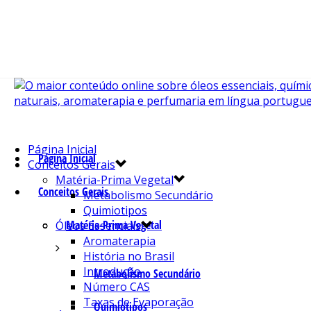
Página Inicial
Página Inicial
Conceitos Gerais
Matéria-Prima Vegetal
Conceitos Gerais
Metabolismo Secundário
Quimiotipos
Matéria-Prima Vegetal
Óleos Essenciais
Aromaterapia
História no Brasil
Introdução
Metabolismo Secundário
Número CAS
Taxas de Evaporação
Quimiotipos