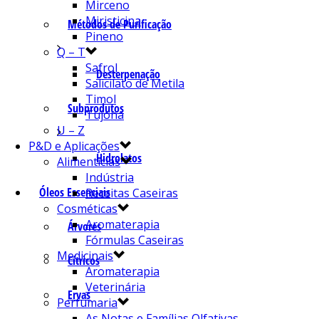
Mirceno
Miristicina
Métodos de Purificação
Pineno
Q – T
Safrol
Desterpenação
Salicilato de Metila
Timol
Subprodutos
Tujona
U – Z
P&D e Aplicações
Hidrolatos
Alimentícias
Indústria
Óleos Essenciais
Receitas Caseiras
Cosméticas
Aromaterapia
Árvores
Fórmulas Caseiras
Medicinais
Cítricos
Aromaterapia
Veterinária
Ervas
Perfumaria
As Notas e Famílias Olfativas