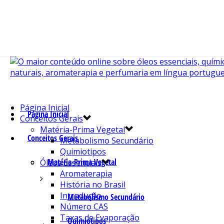
Página Inicial
Página Inicial
Conceitos Gerais
Matéria-Prima Vegetal
Conceitos Gerais
Metabolismo Secundário
Quimiotipos
Matéria-Prima Vegetal
Óleos Essenciais
Aromaterapia
História no Brasil
Introdução
Metabolismo Secundário
Número CAS
Taxas de Evaporação
Quimiotipos