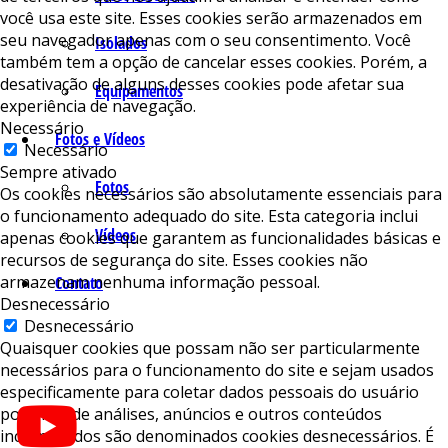
você usa este site. Esses cookies serão armazenados em
seu navegador apenas com o seu consentimento. Você
Isolados
também tem a opção de cancelar esses cookies. Porém, a
desativação de alguns desses cookies pode afetar sua
Equipamentos
experiência de navegação.
Necessário
Fotos e Vídeos
Necessário
Sempre ativado
Fotos
Os cookies necessários são absolutamente essenciais para
o funcionamento adequado do site. Esta categoria inclui
Vídeos
apenas cookies que garantem as funcionalidades básicas e
recursos de segurança do site. Esses cookies não
armazenam nenhuma informação pessoal.
Contato
Desnecessário
Desnecessário
Quaisquer cookies que possam não ser particularmente
necessários para o funcionamento do site e sejam usados ​​
especificamente para coletar dados pessoais do usuário
por meio de análises, anúncios e outros conteúdos
incorporados são denominados cookies desnecessários. É