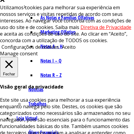
Utilizamos cookies para melhorar sua experiência em
nossos serviços e visitas repetidas de acordo com seus
As Notas e Famílias Olfativas
interesses. Ao navegar você concorda com as condições de
uso do site e de cookies. Saiba mais
Diretiva de Privacidade
Marketing Olfativo
e aceita as condições de uso do site. Ao clicar em “Aceito”,
concorda com a utilização de TODOS os cookies.
Notas A – H
Configurações de cookies
Aceito
Manage consent
Notas I – Q
Fechar
Notas R – Z
Visão geral da privacidade
Notícias
Este site usa cookies para melhorar a sua experiência
Trabalhos
enquanto navega pelo site. Destes, os cookies que são
categorizados como necessários são armazenados no seu
Loja Virtual
navegador, pois são essenciais para o funcionamento das
funcionalidades básicas do site. Também usamos cookies
Óleos Essenciais
de terceiros que nos ajudam a analisar e entender como