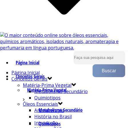
Página Inicial
Página Inicial
Conceitos Gerais
Conceitos Gerais
Matéria-Prima Vegetal
Matéria-Prima Vegetal
Metabolismo Secundário
Quimiotipos
Óleos Essenciais
Metabolismo Secundário
Aromaterapia
História no Brasil
Introdução
Quimiotipos