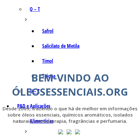
Q – T
Safrol
Salicilato de Metila
Timol
BEM-VINDO AO
Tujona
ÓLEOSESSENCIAIS.ORG
U – Z
P&D e Aplicações
Desde 2009, trazendo o que há de melhor em informações
sobre óleos essenciais, químicos aromáticos, isolados
Alimentícias
naturais, aromaterapia, fragrâncias e perfumaria.