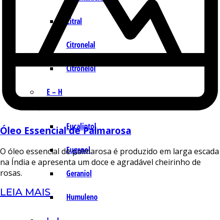
Citral
Citronelal
Citronelol
E – H
Eucaliptol
Óleo Essencial de Palmarosa
Eugenol
O óleo essencial de palmarosa é produzido em larga escada
na Índia e apresenta um doce e agradável cheirinho de
rosas.
Geraniol
LEIA MAIS
Humuleno