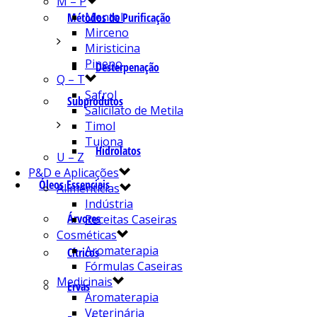
M – P
Mentol
Métodos de Purificação
Mirceno
Miristicina
Pineno
Desterpenação
Q – T
Safrol
Subprodutos
Salicilato de Metila
Timol
Tujona
Hidrolatos
U – Z
P&D e Aplicações
Óleos Essenciais
Alimentícias
Indústria
Árvores
Receitas Caseiras
Cosméticas
Aromaterapia
Cítricos
Fórmulas Caseiras
Medicinais
Ervas
Aromaterapia
Veterinária