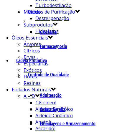
Turbodestilação
Outros
Métodos de Purificação
Desterpenação
Subprodutos
Hidrolatos
Glossário
Óleos Essenciais
Árvores
Farmacognosia
Cítricos
Ervas
Cadeia Produtiva
Especiarias
Exóticos
Controle de Qualidade
Flores
Resinas
Isolados Naturais
Adulteração
A – D
1.8-cineol
Aldeído Benzóico
Cromatografia
Aldeído Cinâmico
Anetol
Embalagens e Armazenamento
Ascaridol