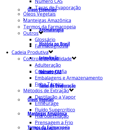
Número CAS
Taxas de Evaporação
Óleos Essenciais
Óleos Vegetais
Manteigas Amazônica
Termos da Farmacopeia
Aromaterapia
Outros
Glossário
História no Brasil
Farmacognosia
Cadeia Produtiva
Introdução
Controle de Qualidade
Adulteração
Cromatografia
Número CAS
Embalagens e Armazenamento
Ficha Técnica
Taxas de Evaporação
Métodos de Extração
Destilação a Vapor
Óleos Vegetais
Enfleurage
Fluído Supercrítico
Manteigas Amazônica
Hidrodestilação
Prensagem a Frio
Termos da Farmacopeia
Solventes