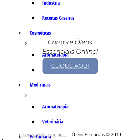
Indústria
Receitas Caseiras
Cosméticas
Compre Óleos
Essenciais Online!
Aromaterapia
CLIQUE AQUI
Fórmulas Caseiras
Medicinais
Aromaterapia
Veterinária
desenvolvido com
por
Óleos Essenciais © 2019
Perfumaria