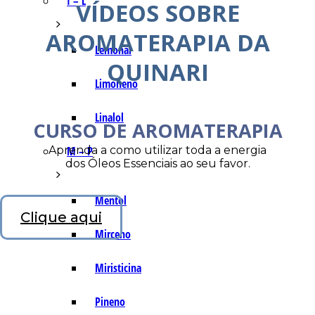
I – L
VÍDEOS SOBRE
AROMATERAPIA DA
Lemonal
QUINARI
Limoneno
Linalol
CURSO DE AROMATERAPIA
Aprenda a como utilizar toda a energia
M – P
dos Óleos Essenciais ao seu favor.
Mentol
Clique aqui
Mirceno
Miristicina
Pineno