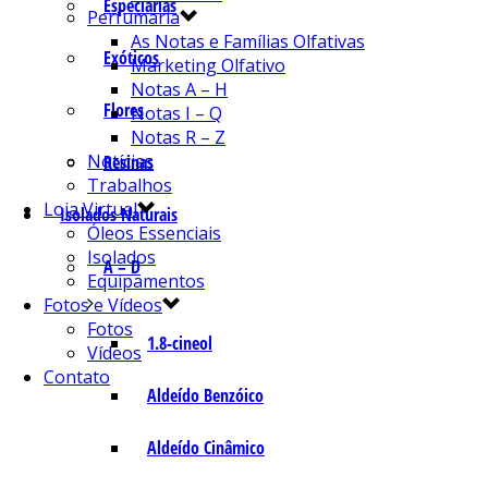
Especiarias
Perfumaria
As Notas e Famílias Olfativas
Exóticos
Marketing Olfativo
Notas A – H
Flores
Notas I – Q
Notas R – Z
Notícias
Resinas
Trabalhos
Loja Virtual
Isolados Naturais
Óleos Essenciais
Isolados
A – D
Equipamentos
Fotos e Vídeos
Fotos
1.8-cineol
Vídeos
Contato
Aldeído Benzóico
Aldeído Cinâmico