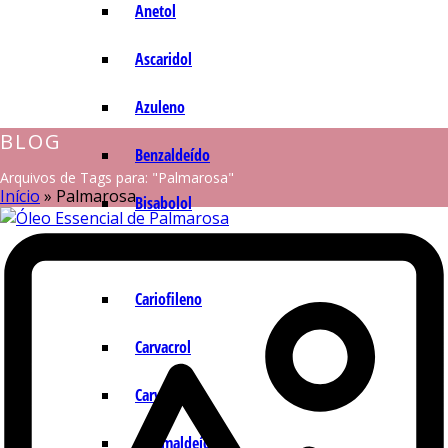
Anetol
Ascaridol
Azuleno
BLOG
Benzaldeído
Arquivos de Tags para: "Palmarosa"
Início
»
Palmarosa
Bisabolol
Camazuleno
Cariofileno
Carvacrol
Carvona
Cinamaldeído