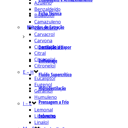
Azuleno
Benzaldeído
Ficha Técnica
Bisabolol
Camazuleno
Métodos de Extração
Cariofileno
Carvacrol
Carvona
Cinamaldeído
Destilação a Vapor
Citral
Citronelal
Enfleurage
Citronelol
E – H
Fluído Supercrítico
Eucaliptol
Eugenol
Hidrodestilação
Geraniol
Humuleno
Prensagem a Frio
I – L
Lemonal
Solventes
Limoneno
Linalol