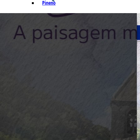
Pineno
Q – T
Safrol
Salicilato de Metila
Timol
Tujona
U – Z
P&D e Aplicações
Alimentícias