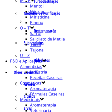
M – P
Turbodestilação
Mentol
Mirceno
Métodos de Purificação
Miristicina
Pineno
Q – T
Desterpenação
Safrol
Salicilato de Metila
Subprodutos
Timol
Tujona
U – Z
Hidrolatos
P&D e Aplicações
Alimentícias
Indústria
Óleos Essenciais
Receitas Caseiras
Cosméticas
Árvores
Aromaterapia
Fórmulas Caseiras
Cítricos
Medicinais
Aromaterapia
Ervas
Veterinária