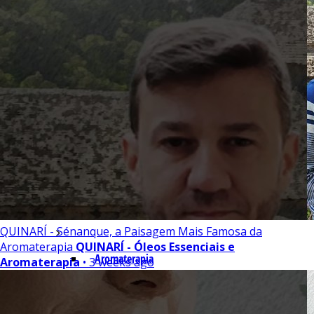
Indústria
Receitas Caseiras
Cosméticas
Aromaterapia
Fórmulas Caseiras
Medicinais
QUINARÍ - Sénanque, a Paisagem Mais Famosa da
Aromaterapia
QUINARÍ - Óleos Essenciais e
Aromaterapia
Aromaterapia
• 3 weeks ago
Veterinária