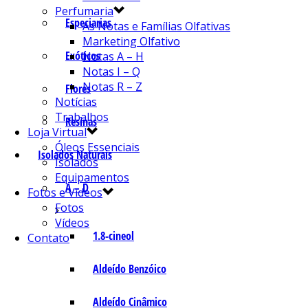
Perfumaria
Especiarias
As Notas e Famílias Olfativas
Marketing Olfativo
Exóticos
Notas A – H
Notas I – Q
Notas R – Z
Flores
Notícias
Trabalhos
Resinas
Loja Virtual
Óleos Essenciais
Isolados Naturais
Isolados
Equipamentos
A – D
Fotos e Vídeos
Fotos
Vídeos
1.8-cineol
Contato
Aldeído Benzóico
Aldeído Cinâmico