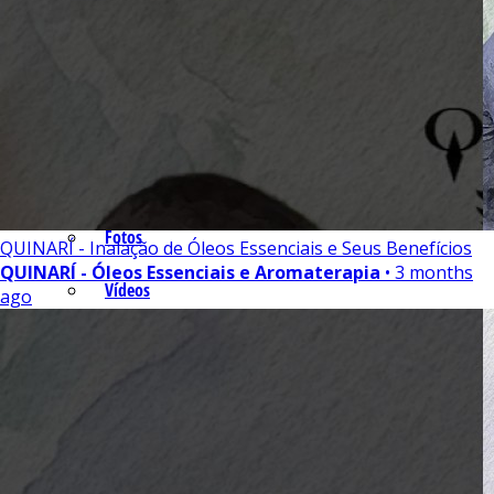
Óleos Essenciais
Isolados
Equipamentos
Fotos e Vídeos
Fotos
QUINARÍ - Inalação de Óleos Essenciais e Seus Benefícios
QUINARÍ - Óleos Essenciais e Aromaterapia
• 3 months
Vídeos
ago
Contato