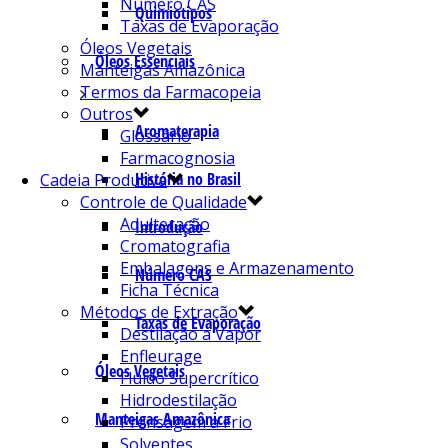
Número CAS
Quimiotipos
Taxas de Evaporação
Óleos Vegetais
Óleos Essenciais
Manteigas Amazônica
Termos da Farmacopeia
Outros
Aromaterapia
Glossário
Farmacognosia
História no Brasil
Cadeia Produtiva
Controle de Qualidade
Adulteração
Introdução
Cromatografia
Embalagens e Armazenamento
Número CAS
Ficha Técnica
Métodos de Extração
Taxas de Evaporação
Destilação a Vapor
Enfleurage
Óleos Vegetais
Fluído Supercrítico
Hidrodestilação
Manteigas Amazônica
Prensagem a Frio
Solventes