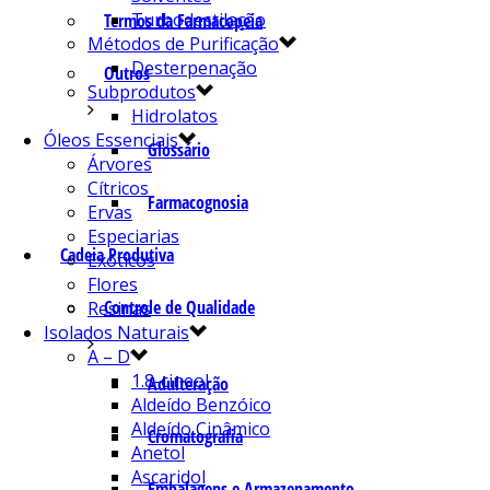
Turbodestilação
Termos da Farmacopeia
Métodos de Purificação
Desterpenação
Outros
Subprodutos
Hidrolatos
Óleos Essenciais
Glossário
Árvores
Cítricos
Farmacognosia
Ervas
Especiarias
Cadeia Produtiva
Exóticos
Flores
Controle de Qualidade
Resinas
Isolados Naturais
A – D
1.8-cineol
Adulteração
Aldeído Benzóico
Aldeído Cinâmico
Cromatografia
Anetol
Ascaridol
Embalagens e Armazenamento