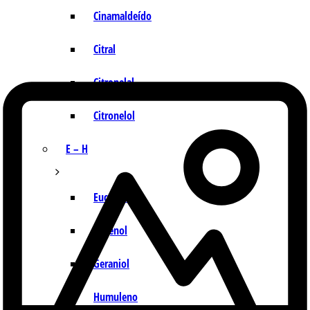
Cinamaldeído
Citral
Citronelal
Citronelol
E – H
Eucaliptol
Eugenol
Geraniol
Humuleno