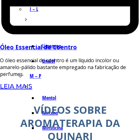
I – L
Lemonal
Limoneno
Óleo Essencial de Coentro
O óleo essencial de coentro é um líquido incolor ou
Linalol
amarelo-pálido bastante empregado na fabricação de
perfumes.
M – P
LEIA MAIS
Mentol
VÍDEOS SOBRE
Mirceno
AROMATERAPIA DA
Miristicina
QUINARI