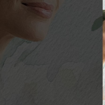
Perfumaria
As Notas e Famílias Olfativas
Marketing Olfativo
Notas A – H
Notas I – Q
Notas R – Z
Notícias
Trabalhos
Loja Virtual