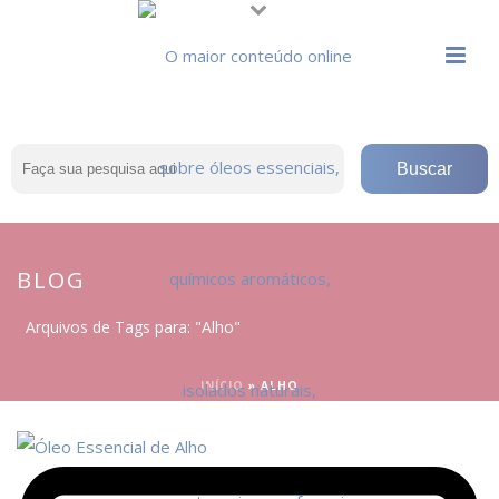
BLOG
Arquivos de Tags para: "Alho"
INÍCIO
»
ALHO