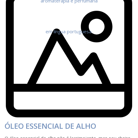
ÓLEO ESSENCIAL DE ALHO
O óleo essencial de alho não é lacrimejante, mas seu cheiro