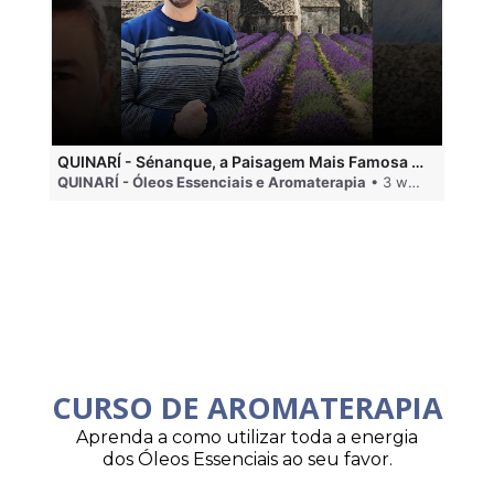
QUINARÍ - Sénanque, a Paisagem Mais Famosa da Aromaterapia
QUINARÍ - Óleos Essenciais e Aromaterapia
• 3 weeks ago
QU
CURSO DE AROMATERAPIA
Aprenda a como utilizar toda a energia
dos Óleos Essenciais ao seu favor.