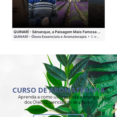
QUINARÍ - Sénanque, a Paisagem Mais Famosa da Aromaterapia
QUINARÍ - Óleos Essenciais e Aromaterapia
• 3 weeks ago
QU
CURSO DE AROMATERAPIA
Aprenda a como utilizar toda a energia
dos Óleos Essenciais ao seu favor.