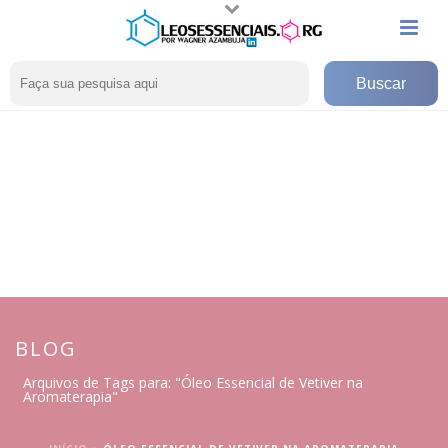
BLOG
Arquivos de Tags para: "Óleo Essencial de Vetiver na
Aromaterapia"