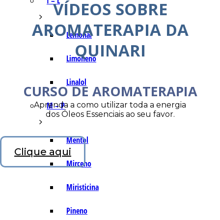
I – L
VÍDEOS SOBRE
AROMATERAPIA DA
Lemonal
QUINARI
Limoneno
Linalol
CURSO DE AROMATERAPIA
Aprenda a como utilizar toda a energia
M – P
dos Óleos Essenciais ao seu favor.
Mentol
Clique aqui
Mirceno
Miristicina
Pineno