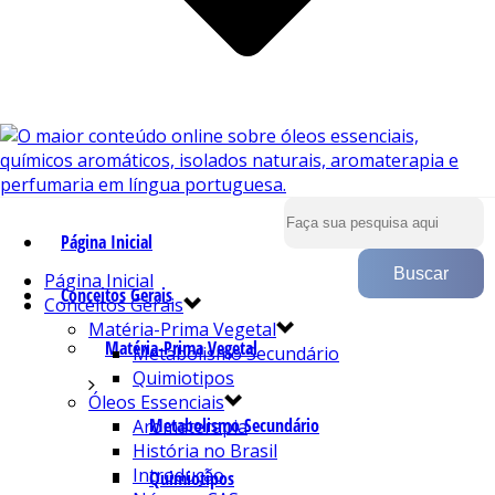
Página Inicial
Página Inicial
Conceitos Gerais
Conceitos Gerais
Matéria-Prima Vegetal
Matéria-Prima Vegetal
Metabolismo Secundário
Quimiotipos
Óleos Essenciais
Metabolismo Secundário
Aromaterapia
História no Brasil
Introdução
Quimiotipos