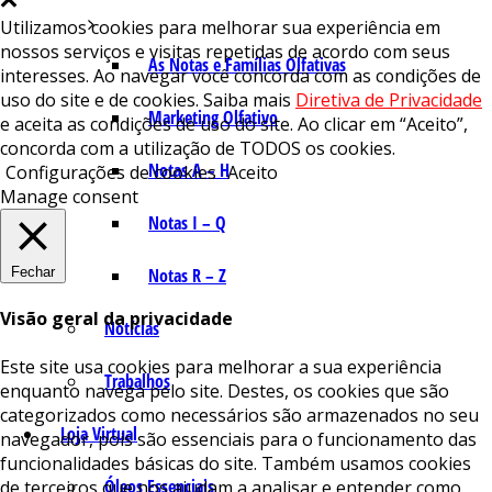
Utilizamos cookies para melhorar sua experiência em
nossos serviços e visitas repetidas de acordo com seus
As Notas e Famílias Olfativas
interesses. Ao navegar você concorda com as condições de
uso do site e de cookies. Saiba mais
Diretiva de Privacidade
Marketing Olfativo
e aceita as condições de uso do site. Ao clicar em “Aceito”,
concorda com a utilização de TODOS os cookies.
Notas A – H
Configurações de cookies
Aceito
Manage consent
Notas I – Q
Fechar
Notas R – Z
Visão geral da privacidade
Notícias
Este site usa cookies para melhorar a sua experiência
Trabalhos
enquanto navega pelo site. Destes, os cookies que são
categorizados como necessários são armazenados no seu
Loja Virtual
navegador, pois são essenciais para o funcionamento das
funcionalidades básicas do site. Também usamos cookies
Óleos Essenciais
de terceiros que nos ajudam a analisar e entender como