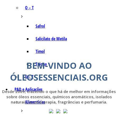
Q – T
Safrol
Salicilato de Metila
Timol
BEM-VINDO AO
Tujona
ÓLEOSESSENCIAIS.ORG
U – Z
P&D e Aplicações
Desde 2009, trazendo o que há de melhor em informações
sobre óleos essenciais, químicos aromáticos, isolados
Alimentícias
naturais, aromaterapia, fragrâncias e perfumaria.