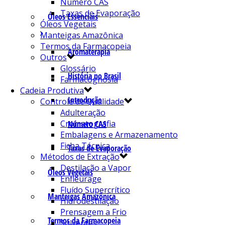
Número CAS
Taxas de Evaporação
Óleos Essenciais
Óleos Vegetais
Manteigas Amazônica
Termos da Farmacopeia
Aromaterapia
Outros
Glossário
História no Brasil
Farmacognosia
Cadeia Produtiva
Introdução
Controle de Qualidade
Adulteração
Cromatografia
Número CAS
Embalagens e Armazenamento
Ficha Técnica
Taxas de Evaporação
Métodos de Extração
Destilação a Vapor
Óleos Vegetais
Enfleurage
Fluído Supercrítico
Manteigas Amazônica
Hidrodestilação
Prensagem a Frio
Termos da Farmacopeia
Solventes