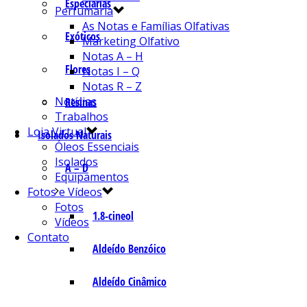
Especiarias
Perfumaria
As Notas e Famílias Olfativas
Exóticos
Marketing Olfativo
Notas A – H
Flores
Notas I – Q
Notas R – Z
Notícias
Resinas
Trabalhos
Loja Virtual
Isolados Naturais
Óleos Essenciais
Isolados
A – D
Equipamentos
Fotos e Vídeos
Fotos
1.8-cineol
Vídeos
Contato
Aldeído Benzóico
Aldeído Cinâmico