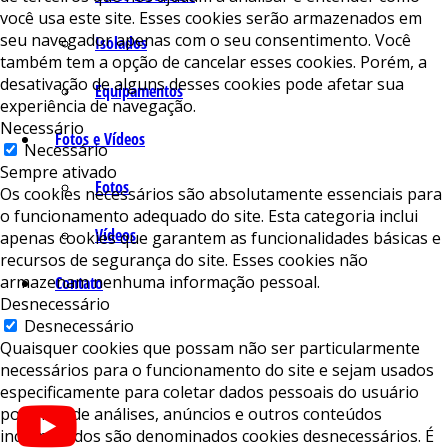
você usa este site. Esses cookies serão armazenados em
seu navegador apenas com o seu consentimento. Você
Isolados
também tem a opção de cancelar esses cookies. Porém, a
desativação de alguns desses cookies pode afetar sua
Equipamentos
experiência de navegação.
Necessário
Fotos e Vídeos
Necessário
Sempre ativado
Fotos
Os cookies necessários são absolutamente essenciais para
o funcionamento adequado do site. Esta categoria inclui
Vídeos
apenas cookies que garantem as funcionalidades básicas e
recursos de segurança do site. Esses cookies não
armazenam nenhuma informação pessoal.
Contato
Desnecessário
Desnecessário
Quaisquer cookies que possam não ser particularmente
necessários para o funcionamento do site e sejam usados ​​
especificamente para coletar dados pessoais do usuário
por meio de análises, anúncios e outros conteúdos
incorporados são denominados cookies desnecessários. É