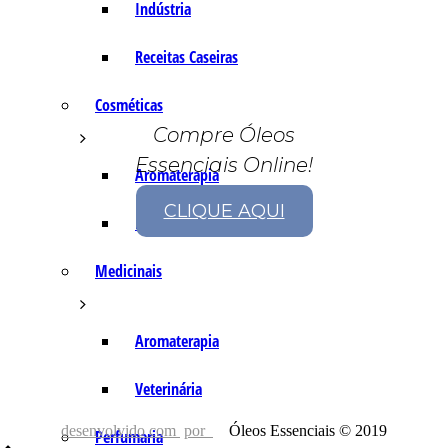
Indústria
Receitas Caseiras
Cosméticas
Compre Óleos
Essenciais Online!
Aromaterapia
CLIQUE AQUI
Fórmulas Caseiras
Medicinais
Aromaterapia
Veterinária
desenvolvido com
por
Óleos Essenciais © 2019
Perfumaria