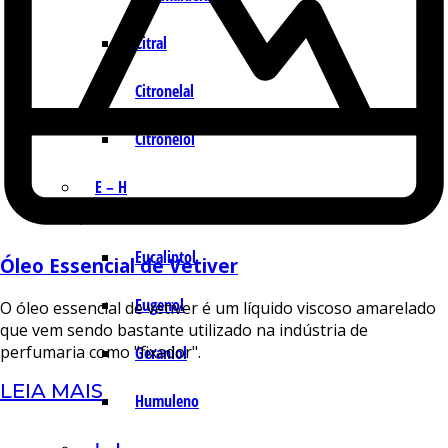
Citral
Citronelal
Citronelol
E – H
Eucaliptol
Óleo Essencial de Vetiver
Eugenol
O óleo essencial de vetiver é um líquido viscoso amarelado
que vem sendo bastante utilizado na indústria de
perfumaria como "fixador".
Geraniol
LEIA MAIS
Humuleno