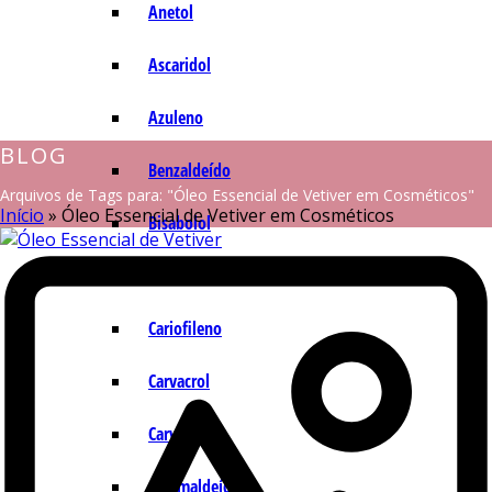
Anetol
Ascaridol
Azuleno
BLOG
Benzaldeído
Arquivos de Tags para: "Óleo Essencial de Vetiver em Cosméticos"
Início
»
Óleo Essencial de Vetiver em Cosméticos
Bisabolol
Camazuleno
Cariofileno
Carvacrol
Carvona
Cinamaldeído