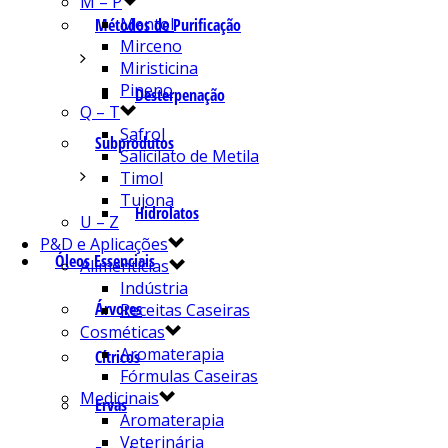
M – P
Mentol
Métodos de Purificação
Mirceno
Miristicina
Pineno
Desterpenação
Q – T
Safrol
Subprodutos
Salicilato de Metila
Timol
Tujona
Hidrolatos
U – Z
P&D e Aplicações
Óleos Essenciais
Alimentícias
Indústria
Árvores
Receitas Caseiras
Cosméticas
Aromaterapia
Cítricos
Fórmulas Caseiras
Medicinais
Ervas
Aromaterapia
Veterinária