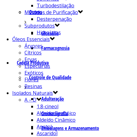
Turbodestilação
Outros
Métodos de Purificação
Desterpenação
Subprodutos
Hidrolatos
Glossário
Óleos Essenciais
Árvores
Farmacognosia
Cítricos
Ervas
Cadeia Produtiva
Especiarias
Exóticos
Controle de Qualidade
Flores
Resinas
Isolados Naturais
Adulteração
A – D
1.8-cineol
Aldeído Benzóico
Cromatografia
Aldeído Cinâmico
Anetol
Embalagens e Armazenamento
Ascaridol