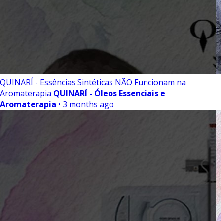
QUINARÍ - Essências Sintéticas NÃO Funcionam na
Aromaterapia
QUINARÍ - Óleos Essenciais e
Aromaterapia
• 3 months ago