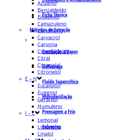
Azuleno
Benzaldeído
Ficha Técnica
Bisabolol
Camazuleno
Métodos de Extração
Cariofileno
Carvacrol
Carvona
Cinamaldeído
Destilação a Vapor
Citral
Citronelal
Enfleurage
Citronelol
E – H
Fluído Supercrítico
Eucaliptol
Eugenol
Hidrodestilação
Geraniol
Humuleno
Prensagem a Frio
I – L
Lemonal
Solventes
Limoneno
Linalol