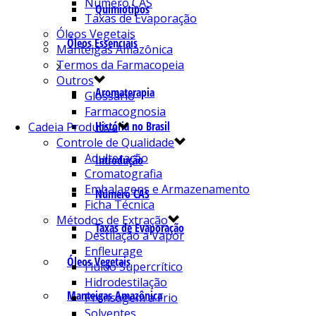
Número CAS
Quimiotipos
Taxas de Evaporação
Óleos Vegetais
Óleos Essenciais
Manteigas Amazônica
Termos da Farmacopeia
Outros
Aromaterapia
Glossário
Farmacognosia
História no Brasil
Cadeia Produtiva
Controle de Qualidade
Adulteração
Introdução
Cromatografia
Embalagens e Armazenamento
Número CAS
Ficha Técnica
Métodos de Extração
Taxas de Evaporação
Destilação a Vapor
Enfleurage
Óleos Vegetais
Fluído Supercrítico
Hidrodestilação
Manteigas Amazônica
Prensagem a Frio
Solventes