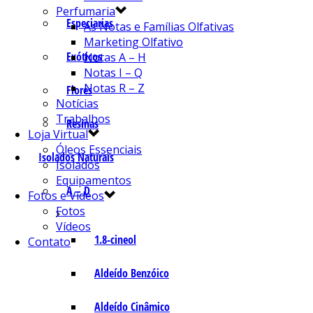
Perfumaria
Especiarias
As Notas e Famílias Olfativas
Marketing Olfativo
Exóticos
Notas A – H
Notas I – Q
Notas R – Z
Flores
Notícias
Trabalhos
Resinas
Loja Virtual
Óleos Essenciais
Isolados Naturais
Isolados
Equipamentos
A – D
Fotos e Vídeos
Fotos
Vídeos
1.8-cineol
Contato
Aldeído Benzóico
Aldeído Cinâmico