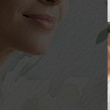
Perfumaria
As Notas e Famílias Olfativas
Marketing Olfativo
Notas A – H
Notas I – Q
Notas R – Z
Notícias
Trabalhos
Loja Virtual