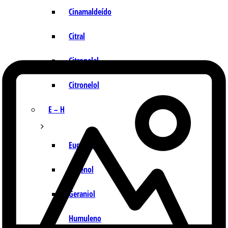
Cinamaldeído
Citral
Citronelal
Citronelol
E – H
Eucaliptol
Eugenol
Geraniol
Humuleno