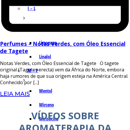
I – L
Lemonal
Limoneno
Perfumes – Notas Verdes, com Óleo Essencial
de Tagete
Linalol
Notas Verdes, com Óleo Essencial de Tagete O tagete
original (Tagetes erecta) vem da África do Norte, embora
M – P
haja rumores de que sua origem esteja na América Central.
Conhecido por [...]
Mentol
LEIA MAIS
Mirceno
VÍDEOS SOBRE
Miristicina
AROMATERAPIA DA