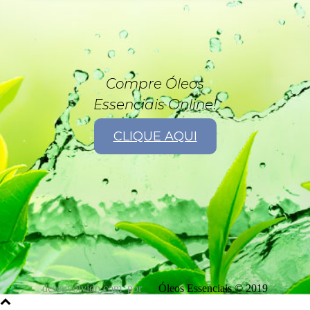
Compre Óleos
Essenciais Online!
CLIQUE AQUI
desenvolvido com
por
Óleos Essenciais © 2019