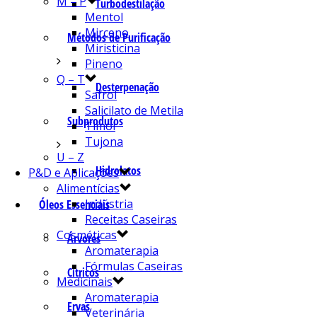
M – P
Turbodestilação
Mentol
Mirceno
Métodos de Purificação
Miristicina
Pineno
Q – T
Desterpenação
Safrol
Salicilato de Metila
Subprodutos
Timol
Tujona
U – Z
Hidrolatos
P&D e Aplicações
Alimentícias
Indústria
Óleos Essenciais
Receitas Caseiras
Cosméticas
Árvores
Aromaterapia
Fórmulas Caseiras
Cítricos
Medicinais
Aromaterapia
Ervas
Veterinária