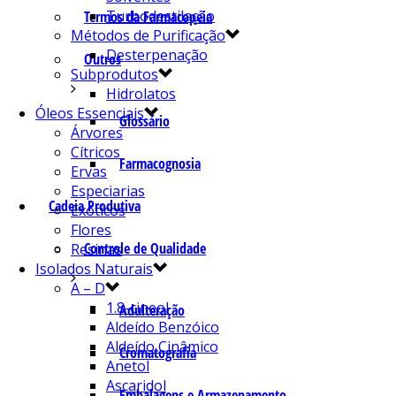
Turbodestilação
Termos da Farmacopeia
Métodos de Purificação
Desterpenação
Outros
Subprodutos
Hidrolatos
Óleos Essenciais
Glossário
Árvores
Cítricos
Farmacognosia
Ervas
Especiarias
Cadeia Produtiva
Exóticos
Flores
Controle de Qualidade
Resinas
Isolados Naturais
A – D
1.8-cineol
Adulteração
Aldeído Benzóico
Aldeído Cinâmico
Cromatografia
Anetol
Ascaridol
Embalagens e Armazenamento