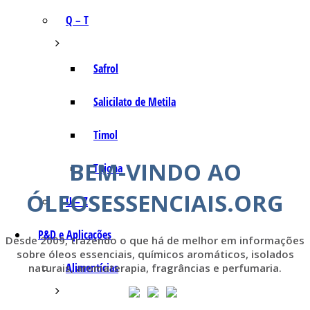
Q – T
Safrol
Salicilato de Metila
Timol
BEM-VINDO AO
Tujona
ÓLEOSESSENCIAIS.ORG
U – Z
P&D e Aplicações
Desde 2009, trazendo o que há de melhor em informações
sobre óleos essenciais, químicos aromáticos, isolados
Alimentícias
naturais, aromaterapia, fragrâncias e perfumaria.