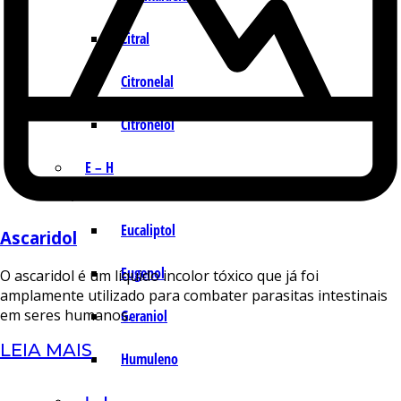
Citral
Citronelal
Citronelol
E – H
Eucaliptol
Ascaridol
Eugenol
O ascaridol é um líquido incolor tóxico que já foi
amplamente utilizado para combater parasitas intestinais
em seres humanos.
Geraniol
LEIA MAIS
Humuleno