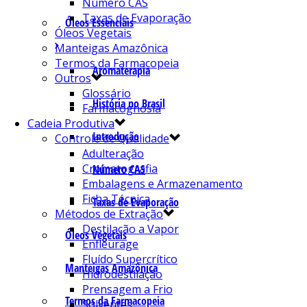
Número CAS
Taxas de Evaporação
Óleos Essenciais
Óleos Vegetais
Manteigas Amazônica
Termos da Farmacopeia
Aromaterapia
Outros
Glossário
História no Brasil
Farmacognosia
Cadeia Produtiva
Introdução
Controle de Qualidade
Adulteração
Cromatografia
Número CAS
Embalagens e Armazenamento
Ficha Técnica
Taxas de Evaporação
Métodos de Extração
Destilação a Vapor
Óleos Vegetais
Enfleurage
Fluído Supercrítico
Manteigas Amazônica
Hidrodestilação
Prensagem a Frio
Termos da Farmacopeia
Solventes