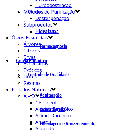
Turbodestilação
Outros
Métodos de Purificação
Desterpenação
Subprodutos
Hidrolatos
Glossário
Óleos Essenciais
Árvores
Farmacognosia
Cítricos
Ervas
Cadeia Produtiva
Especiarias
Exóticos
Controle de Qualidade
Flores
Resinas
Isolados Naturais
Adulteração
A – D
1.8-cineol
Aldeído Benzóico
Cromatografia
Aldeído Cinâmico
Anetol
Embalagens e Armazenamento
Ascaridol