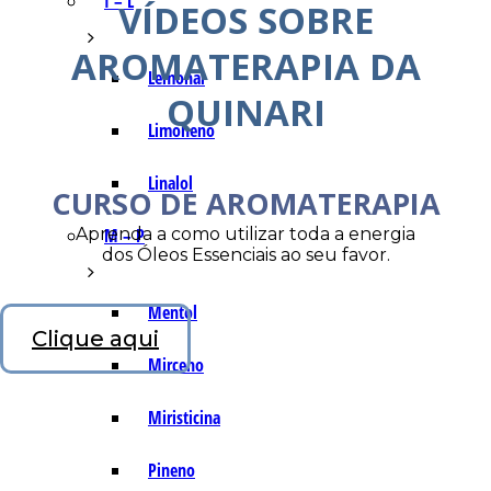
I – L
VÍDEOS SOBRE
AROMATERAPIA DA
Lemonal
QUINARI
Limoneno
Linalol
CURSO DE AROMATERAPIA
Aprenda a como utilizar toda a energia
M – P
dos Óleos Essenciais ao seu favor.
Mentol
Clique aqui
Mirceno
Miristicina
Pineno