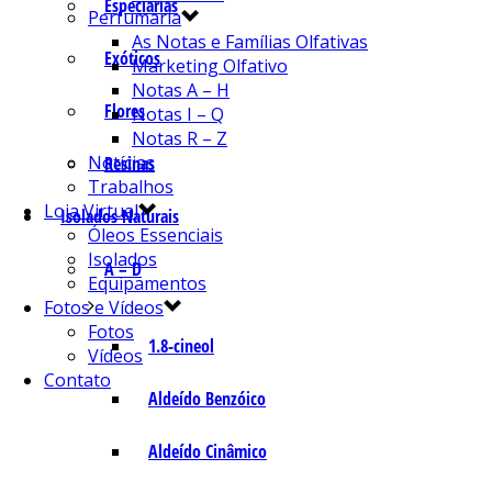
Especiarias
Perfumaria
As Notas e Famílias Olfativas
Exóticos
Marketing Olfativo
Notas A – H
Flores
Notas I – Q
Notas R – Z
Notícias
Resinas
Trabalhos
Loja Virtual
Isolados Naturais
Óleos Essenciais
Isolados
A – D
Equipamentos
Fotos e Vídeos
Fotos
1.8-cineol
Vídeos
Contato
Aldeído Benzóico
Aldeído Cinâmico