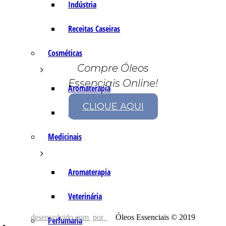
Indústria
Receitas Caseiras
Cosméticas
Compre Óleos
Essenciais Online!
Aromaterapia
CLIQUE AQUI
Fórmulas Caseiras
Medicinais
Aromaterapia
Veterinária
desenvolvido com
por
Óleos Essenciais © 2019
Perfumaria