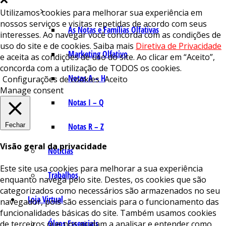
Utilizamos cookies para melhorar sua experiência em
nossos serviços e visitas repetidas de acordo com seus
As Notas e Famílias Olfativas
interesses. Ao navegar você concorda com as condições de
uso do site e de cookies. Saiba mais
Diretiva de Privacidade
Marketing Olfativo
e aceita as condições de uso do site. Ao clicar em “Aceito”,
concorda com a utilização de TODOS os cookies.
Notas A – H
Configurações de cookies
Aceito
Manage consent
Notas I – Q
Fechar
Notas R – Z
Visão geral da privacidade
Notícias
Este site usa cookies para melhorar a sua experiência
Trabalhos
enquanto navega pelo site. Destes, os cookies que são
categorizados como necessários são armazenados no seu
Loja Virtual
navegador, pois são essenciais para o funcionamento das
funcionalidades básicas do site. Também usamos cookies
Óleos Essenciais
de terceiros que nos ajudam a analisar e entender como