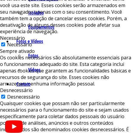
você usa este site. Esses cookies serão armazenados em
seu navegador apenas com o seu consentimento. Você
Isolados
também tem a opção de cancelar esses cookies. Porém, a
desativação de alguns desses cookies pode afetar sua
Equipamentos
experiência de navegação.
Necessário
Fotos e Vídeos
Necessário
Sempre ativado
Fotos
Os cookies necessários são absolutamente essenciais para
o funcionamento adequado do site. Esta categoria inclui
Vídeos
apenas cookies que garantem as funcionalidades básicas e
recursos de segurança do site. Esses cookies não
armazenam nenhuma informação pessoal.
Contato
Desnecessário
Desnecessário
Quaisquer cookies que possam não ser particularmente
necessários para o funcionamento do site e sejam usados ​​
especificamente para coletar dados pessoais do usuário
por meio de análises, anúncios e outros conteúdos
incorporados são denominados cookies desnecessários. É