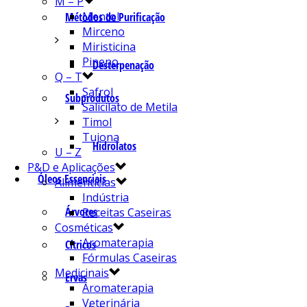
M – P
Mentol
Métodos de Purificação
Mirceno
Miristicina
Pineno
Desterpenação
Q – T
Safrol
Subprodutos
Salicilato de Metila
Timol
Tujona
Hidrolatos
U – Z
P&D e Aplicações
Óleos Essenciais
Alimentícias
Indústria
Árvores
Receitas Caseiras
Cosméticas
Aromaterapia
Cítricos
Fórmulas Caseiras
Medicinais
Ervas
Aromaterapia
Veterinária