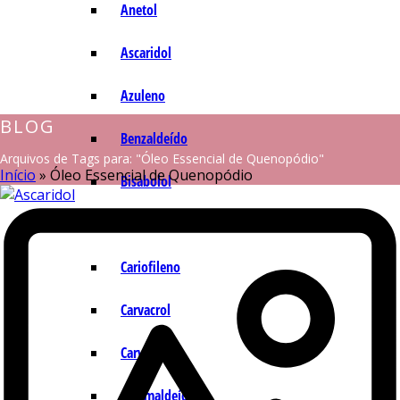
Anetol
Ascaridol
Azuleno
BLOG
Benzaldeído
Arquivos de Tags para: "Óleo Essencial de Quenopódio"
Início
»
Óleo Essencial de Quenopódio
Bisabolol
Camazuleno
Cariofileno
Carvacrol
Carvona
Cinamaldeído