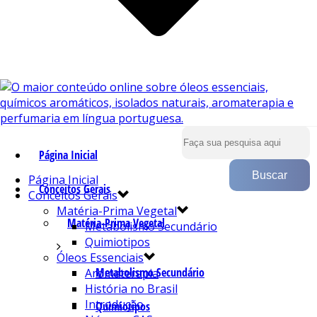
Página Inicial
Página Inicial
Conceitos Gerais
Conceitos Gerais
Matéria-Prima Vegetal
Matéria-Prima Vegetal
Metabolismo Secundário
Quimiotipos
Óleos Essenciais
Metabolismo Secundário
Aromaterapia
História no Brasil
Introdução
Quimiotipos