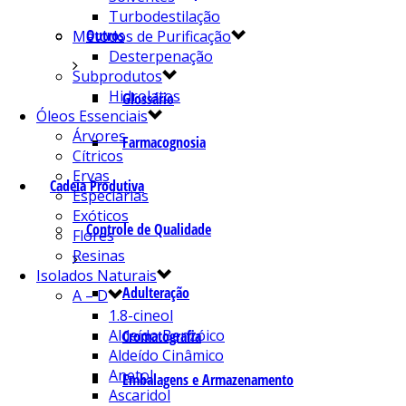
Turbodestilação
Outros
Métodos de Purificação
Desterpenação
Subprodutos
Hidrolatos
Glossário
Óleos Essenciais
Árvores
Farmacognosia
Cítricos
Ervas
Cadeia Produtiva
Especiarias
Exóticos
Controle de Qualidade
Flores
Resinas
Isolados Naturais
Adulteração
A – D
1.8-cineol
Aldeído Benzóico
Cromatografia
Aldeído Cinâmico
Anetol
Embalagens e Armazenamento
Ascaridol