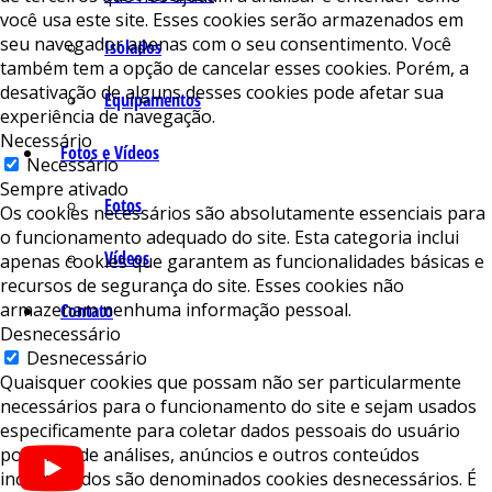
você usa este site. Esses cookies serão armazenados em
seu navegador apenas com o seu consentimento. Você
Isolados
também tem a opção de cancelar esses cookies. Porém, a
desativação de alguns desses cookies pode afetar sua
Equipamentos
experiência de navegação.
Necessário
Fotos e Vídeos
Necessário
Sempre ativado
Fotos
Os cookies necessários são absolutamente essenciais para
o funcionamento adequado do site. Esta categoria inclui
Vídeos
apenas cookies que garantem as funcionalidades básicas e
recursos de segurança do site. Esses cookies não
armazenam nenhuma informação pessoal.
Contato
Desnecessário
Desnecessário
Quaisquer cookies que possam não ser particularmente
necessários para o funcionamento do site e sejam usados ​​
especificamente para coletar dados pessoais do usuário
por meio de análises, anúncios e outros conteúdos
incorporados são denominados cookies desnecessários. É