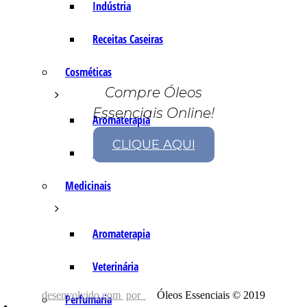
Indústria
Receitas Caseiras
Cosméticas
Compre Óleos
Essenciais Online!
Aromaterapia
CLIQUE AQUI
Fórmulas Caseiras
Medicinais
Aromaterapia
Veterinária
desenvolvido com
por
Óleos Essenciais © 2019
Perfumaria