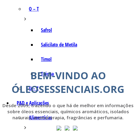
Q – T
Safrol
Salicilato de Metila
Timol
BEM-VINDO AO
Tujona
ÓLEOSESSENCIAIS.ORG
U – Z
P&D e Aplicações
Desde 2009, trazendo o que há de melhor em informações
sobre óleos essenciais, químicos aromáticos, isolados
Alimentícias
naturais, aromaterapia, fragrâncias e perfumaria.