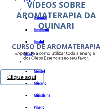
I – L
VÍDEOS SOBRE
AROMATERAPIA DA
Lemonal
QUINARI
Limoneno
Linalol
CURSO DE AROMATERAPIA
Aprenda a como utilizar toda a energia
M – P
dos Óleos Essenciais ao seu favor.
Mentol
Clique aqui
Mirceno
Miristicina
Pineno