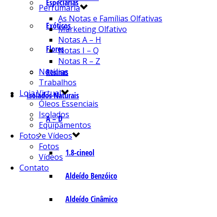
Especiarias
Perfumaria
As Notas e Famílias Olfativas
Exóticos
Marketing Olfativo
Notas A – H
Flores
Notas I – Q
Notas R – Z
Notícias
Resinas
Trabalhos
Loja Virtual
Isolados Naturais
Óleos Essenciais
Isolados
A – D
Equipamentos
Fotos e Vídeos
Fotos
1.8-cineol
Vídeos
Contato
Aldeído Benzóico
Aldeído Cinâmico