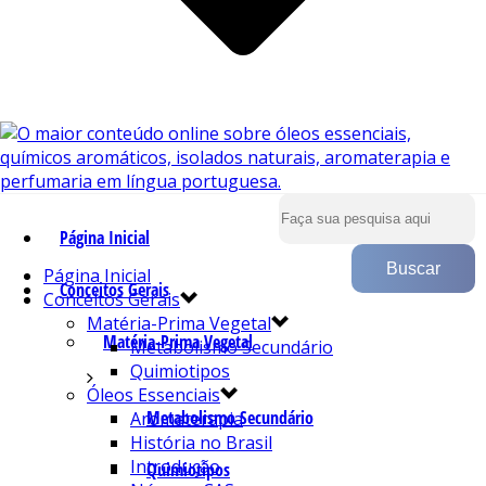
Página Inicial
Página Inicial
Conceitos Gerais
Conceitos Gerais
Matéria-Prima Vegetal
Matéria-Prima Vegetal
Metabolismo Secundário
Quimiotipos
Óleos Essenciais
Metabolismo Secundário
Aromaterapia
História no Brasil
Introdução
Quimiotipos