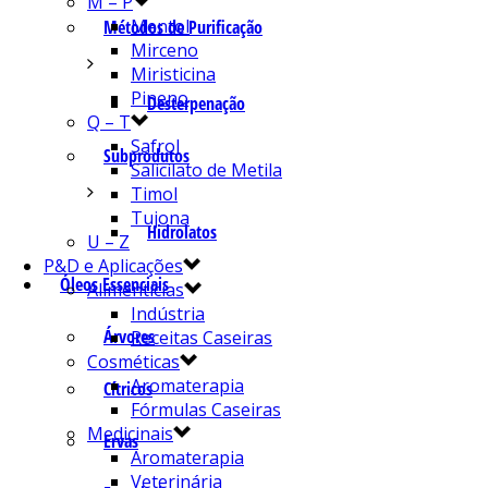
M – P
Mentol
Métodos de Purificação
Mirceno
Miristicina
Pineno
Desterpenação
Q – T
Safrol
Subprodutos
Salicilato de Metila
Timol
Tujona
Hidrolatos
U – Z
P&D e Aplicações
Óleos Essenciais
Alimentícias
Indústria
Árvores
Receitas Caseiras
Cosméticas
Aromaterapia
Cítricos
Fórmulas Caseiras
Medicinais
Ervas
Aromaterapia
Veterinária