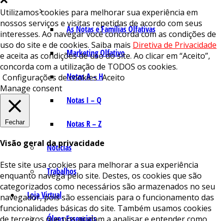
Utilizamos cookies para melhorar sua experiência em
nossos serviços e visitas repetidas de acordo com seus
As Notas e Famílias Olfativas
interesses. Ao navegar você concorda com as condições de
uso do site e de cookies. Saiba mais
Diretiva de Privacidade
Marketing Olfativo
e aceita as condições de uso do site. Ao clicar em “Aceito”,
concorda com a utilização de TODOS os cookies.
Notas A – H
Configurações de cookies
Aceito
Manage consent
Notas I – Q
Fechar
Notas R – Z
Visão geral da privacidade
Notícias
Este site usa cookies para melhorar a sua experiência
Trabalhos
enquanto navega pelo site. Destes, os cookies que são
categorizados como necessários são armazenados no seu
Loja Virtual
navegador, pois são essenciais para o funcionamento das
funcionalidades básicas do site. Também usamos cookies
Óleos Essenciais
de terceiros que nos ajudam a analisar e entender como