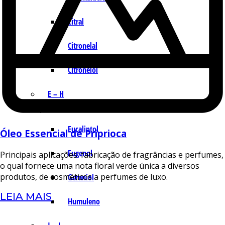
Citral
Citronelal
Citronelol
E – H
Eucaliptol
Óleo Essencial de Priprioca
Eugenol
Principais aplicações: fabricação de fragrâncias e perfumes,
o qual fornece uma nota floral verde única a diversos
produtos, de cosméticos a perfumes de luxo.
Geraniol
LEIA MAIS
Humuleno