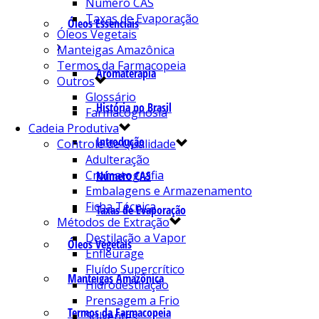
Número CAS
Taxas de Evaporação
Óleos Essenciais
Óleos Vegetais
Manteigas Amazônica
Termos da Farmacopeia
Aromaterapia
Outros
Glossário
História no Brasil
Farmacognosia
Cadeia Produtiva
Introdução
Controle de Qualidade
Adulteração
Cromatografia
Número CAS
Embalagens e Armazenamento
Ficha Técnica
Taxas de Evaporação
Métodos de Extração
Destilação a Vapor
Óleos Vegetais
Enfleurage
Fluído Supercrítico
Manteigas Amazônica
Hidrodestilação
Prensagem a Frio
Termos da Farmacopeia
Solventes