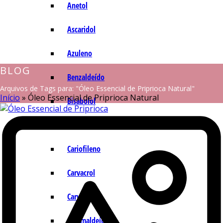
Anetol
Ascaridol
Azuleno
BLOG
Benzaldeído
Arquivos de Tags para: "Óleo Essencial de Priprioca Natural"
Início
»
Óleo Essencial de Priprioca Natural
Bisabolol
Camazuleno
Cariofileno
Carvacrol
Carvona
Cinamaldeído