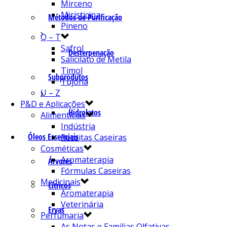
Mirceno
Miristicina
Métodos de Purificação
Pineno
Q – T
Safrol
Desterpenação
Salicilato de Metila
Timol
Subprodutos
Tujona
U – Z
P&D e Aplicações
Hidrolatos
Alimentícias
Indústria
Óleos Essenciais
Receitas Caseiras
Cosméticas
Aromaterapia
Árvores
Fórmulas Caseiras
Medicinais
Cítricos
Aromaterapia
Veterinária
Ervas
Perfumaria
As Notas e Famílias Olfativas