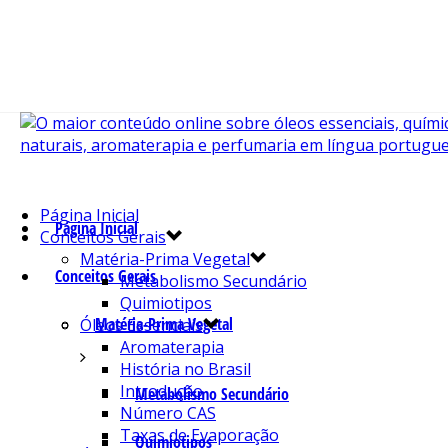
Página Inicial
Página Inicial
Conceitos Gerais
Matéria-Prima Vegetal
Conceitos Gerais
Metabolismo Secundário
Quimiotipos
Matéria-Prima Vegetal
Óleos Essenciais
Aromaterapia
História no Brasil
Introdução
Metabolismo Secundário
Número CAS
Taxas de Evaporação
Quimiotipos