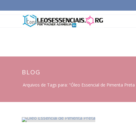
Página Inicial
Conceitos Gerais
Cadeia Pro
Contato
BLOG
Arquivos de Tags para: "Óleo Essencial de Pimenta Preta