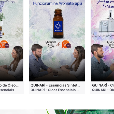
QUINARÍ - Inalação de Óleos Essenciais e Seus Benefícios
QUINARÍ - Essências Sintéticas NÃO Funcionam na Aromaterapia
go
QUINARÍ - Óleos Essenciais e Aromaterapia
• 3 months ago
QUINARÍ - Óleos Essenciais e Aromaterapia
• 3 mo