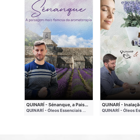
QUINARI - Métodos de Extração de Óleos Essenciais
QUINARÍ - Sénanque, a Paisagem Mais Famosa da Aromaterapia
QUINARÍ - Óleos Essenciais e Aromaterapia
• 4 months ago
QUINARÍ - Óleos Essenciais e Aromaterapia
• 3 weeks a