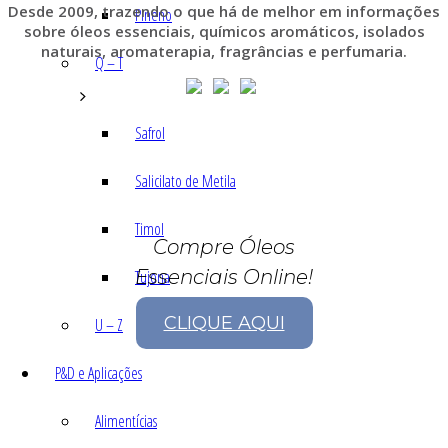
Desde 2009, trazendo o que há de melhor em informações
Pineno
sobre óleos essenciais, químicos aromáticos, isolados
naturais, aromaterapia, fragrâncias e perfumaria.
Q – T
Safrol
Salicilato de Metila
Timol
Compre Óleos
Essenciais Online!
Tujona
CLIQUE AQUI
U – Z
P&D e Aplicações
Alimentícias