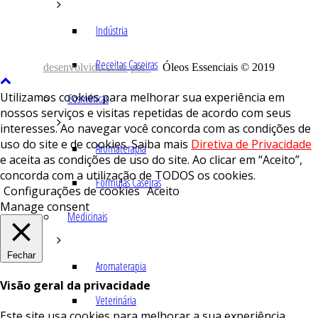
Indústria
Receitas Caseiras
desenvolvido com
por
Óleos Essenciais © 2019
Utilizamos cookies para melhorar sua experiência em
Cosméticas
nossos serviços e visitas repetidas de acordo com seus
interesses. Ao navegar você concorda com as condições de
uso do site e de cookies. Saiba mais
Diretiva de Privacidade
Aromaterapia
e aceita as condições de uso do site. Ao clicar em “Aceito”,
concorda com a utilização de TODOS os cookies.
Fórmulas Caseiras
Configurações de cookies
Aceito
Manage consent
Medicinais
Fechar
Aromaterapia
Visão geral da privacidade
Veterinária
Este site usa cookies para melhorar a sua experiência