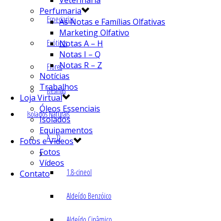
Veterinária
Perfumaria
Especiarias
As Notas e Famílias Olfativas
Marketing Olfativo
Exóticos
Notas A – H
Notas I – Q
Notas R – Z
Flores
Notícias
Trabalhos
Resinas
Loja Virtual
Óleos Essenciais
Isolados Naturais
Isolados
Equipamentos
A – D
Fotos e Vídeos
Fotos
Vídeos
1.8-cineol
Contato
Aldeído Benzóico
Aldeído Cinâmico