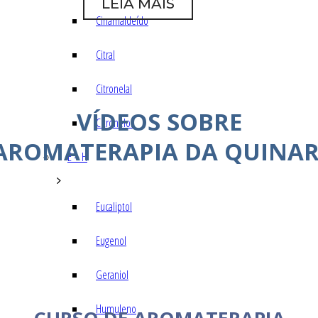
LEIA MAIS
Cinamaldeído
Citral
Citronelal
VÍDEOS SOBRE
Citronelol
AROMATERAPIA DA QUINAR
E – H
Eucaliptol
Eugenol
Geraniol
Humuleno