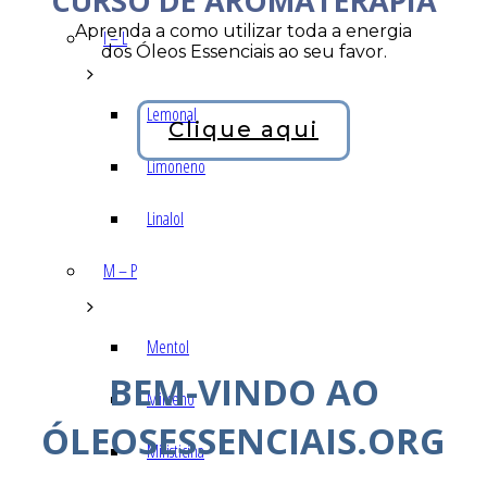
CURSO DE AROMATERAPIA
Aprenda a como utilizar toda a energia
I – L
dos Óleos Essenciais ao seu favor.
Lemonal
Clique aqui
Limoneno
Linalol
M – P
Mentol
BEM-VINDO AO
Mirceno
ÓLEOSESSENCIAIS.ORG
Miristicina