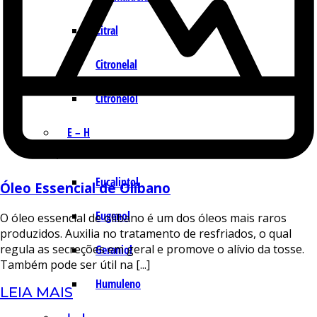
Citral
Citronelal
Citronelol
E – H
Eucaliptol
Óleo Essencial de Olíbano
Eugenol
O óleo essencial de olíbano é um dos óleos mais raros
produzidos. Auxilia no tratamento de resfriados, o qual
regula as secreções em geral e promove o alívio da tosse.
Geraniol
Também pode ser útil na [...]
Humuleno
LEIA MAIS