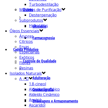
Turbodestilação
Outros
Métodos de Purificação
Desterpenação
Subprodutos
Hidrolatos
Glossário
Óleos Essenciais
Árvores
Farmacognosia
Cítricos
Ervas
Cadeia Produtiva
Especiarias
Exóticos
Controle de Qualidade
Flores
Resinas
Isolados Naturais
Adulteração
A – D
1.8-cineol
Aldeído Benzóico
Cromatografia
Aldeído Cinâmico
Anetol
Embalagens e Armazenamento
Ascaridol