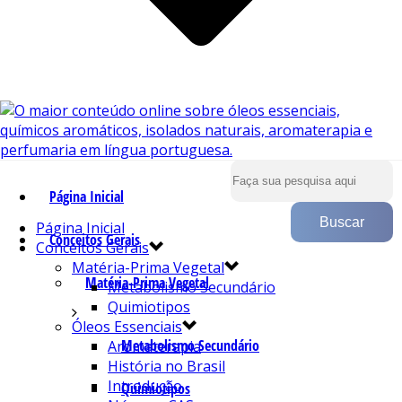
Página Inicial
Página Inicial
Conceitos Gerais
Conceitos Gerais
Matéria-Prima Vegetal
Matéria-Prima Vegetal
Metabolismo Secundário
Quimiotipos
Óleos Essenciais
Metabolismo Secundário
Aromaterapia
História no Brasil
Introdução
Quimiotipos