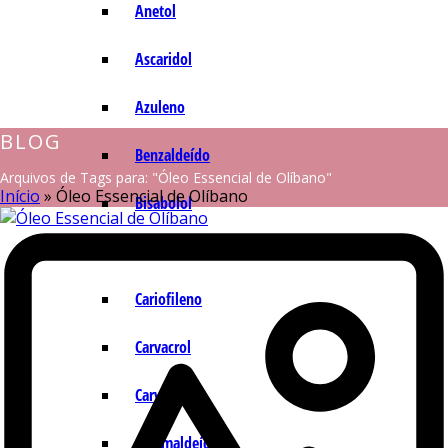
Anetol
Ascaridol
Azuleno
BLOG
Benzaldeído
Arquivos de Tags para: "Óleo Essencial de Olíbano"
Início
»
Óleo Essencial de Olíbano
Bisabolol
Camazuleno
Cariofileno
Carvacrol
Carvona
Cinamaldeído