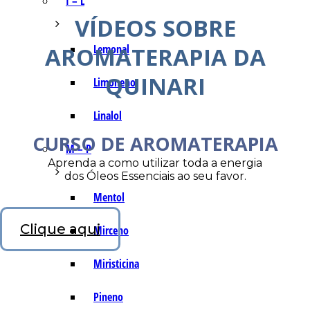
I – L
VÍDEOS SOBRE
AROMATERAPIA DA
Lemonal
QUINARI
Limoneno
Linalol
CURSO DE AROMATERAPIA
M – P
Aprenda a como utilizar toda a energia
dos Óleos Essenciais ao seu favor.
Mentol
Clique aqui
Mirceno
Miristicina
Pineno