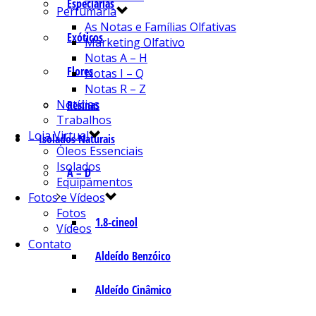
Especiarias
Perfumaria
As Notas e Famílias Olfativas
Exóticos
Marketing Olfativo
Notas A – H
Flores
Notas I – Q
Notas R – Z
Notícias
Resinas
Trabalhos
Loja Virtual
Isolados Naturais
Óleos Essenciais
Isolados
A – D
Equipamentos
Fotos e Vídeos
Fotos
1.8-cineol
Vídeos
Contato
Aldeído Benzóico
Aldeído Cinâmico