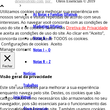
desenvolvido com
por
Óleos Essenciais © 2019
Utilizamos cookies para melhorar sua experiência em
As Notas e Famílias Olfativas
nossos serviços e visitas repetidas de acordo com seus
interesses. Ao navegar você concorda com as condições de
Marketing Olfativo
uso do site e de cookies. Saiba mais
Diretiva de Privacidade
e aceita as condições de uso do site. Ao clicar em “Aceito”,
Notas A – H
concorda com a utilização de TODOS os cookies.
Configurações de cookies
Aceito
Manage consent
Notas I – Q
Notas R – Z
Fechar
Notícias
Visão geral da privacidade
Trabalhos
Este site usa cookies para melhorar a sua experiência
enquanto navega pelo site. Destes, os cookies que são
Loja Virtual
categorizados como necessários são armazenados no seu
navegador, pois são essenciais para o funcionamento das
Óleos Essenciais
funcionalidades básicas do site. Também usamos cookies