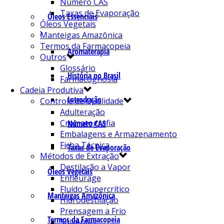
Número CAS
Taxas de Evaporação
Óleos Essenciais
Óleos Vegetais
Manteigas Amazônica
Termos da Farmacopeia
Aromaterapia
Outros
Glossário
História no Brasil
Farmacognosia
Cadeia Produtiva
Introdução
Controle de Qualidade
Adulteração
Cromatografia
Número CAS
Embalagens e Armazenamento
Ficha Técnica
Taxas de Evaporação
Métodos de Extração
Destilação a Vapor
Óleos Vegetais
Enfleurage
Fluído Supercrítico
Manteigas Amazônica
Hidrodestilação
Prensagem a Frio
Termos da Farmacopeia
Solventes