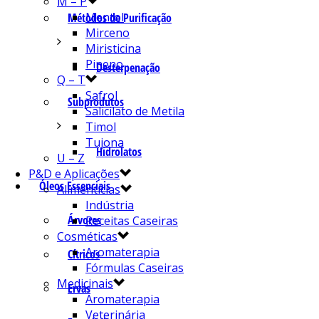
M – P
Mentol
Métodos de Purificação
Mirceno
Miristicina
Pineno
Desterpenação
Q – T
Safrol
Subprodutos
Salicilato de Metila
Timol
Tujona
Hidrolatos
U – Z
P&D e Aplicações
Óleos Essenciais
Alimentícias
Indústria
Árvores
Receitas Caseiras
Cosméticas
Aromaterapia
Cítricos
Fórmulas Caseiras
Medicinais
Ervas
Aromaterapia
Veterinária