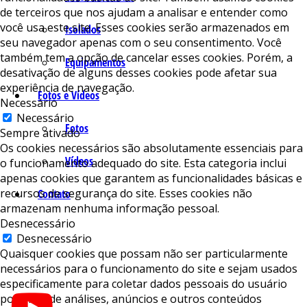
de terceiros que nos ajudam a analisar e entender como
você usa este site. Esses cookies serão armazenados em
Isolados
seu navegador apenas com o seu consentimento. Você
também tem a opção de cancelar esses cookies. Porém, a
Equipamentos
desativação de alguns desses cookies pode afetar sua
experiência de navegação.
Fotos e Vídeos
Necessário
Necessário
Fotos
Sempre ativado
Os cookies necessários são absolutamente essenciais para
Vídeos
o funcionamento adequado do site. Esta categoria inclui
apenas cookies que garantem as funcionalidades básicas e
recursos de segurança do site. Esses cookies não
Contato
armazenam nenhuma informação pessoal.
Desnecessário
Desnecessário
Quaisquer cookies que possam não ser particularmente
necessários para o funcionamento do site e sejam usados ​​
especificamente para coletar dados pessoais do usuário
por meio de análises, anúncios e outros conteúdos