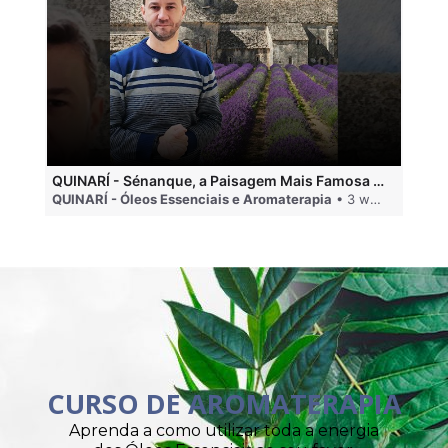
QUINARÍ - Sénanque, a Paisagem Mais Famosa da Aromaterapia
QUINARÍ - Óleos Essenciais e Aromaterapia
• 3 weeks ago
QU
CURSO DE AROMATERAPIA
Aprenda a como utilizar toda a energia