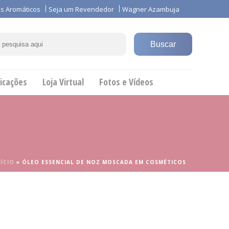
s Aromáticos
Seja um Revendedor
Wagner Azambuja
icações
Loja Virtual
Fotos e Vídeos
NÍCIO
»
ÓLEO ESSENCIAL DE NOZ MOSCADA EM COSMÉTICOS