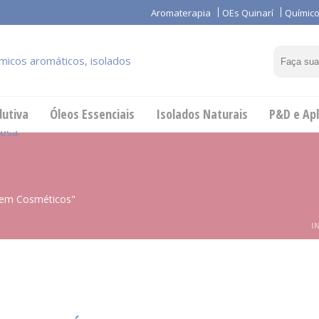
Aromaterapia
OEs Quinarí
Químico
dutiva
Óleos Essenciais
Isolados Naturais
P&D e Apl
a em Cosméticos"
I